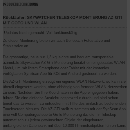
PRODUKTBESCHREIBUNG
Rückläufer: SKYWATCHER TELESKOP MONTIERUNG AZ-GTI
MIT GOTO UND WLAN
Updates frisch gemacht. Voll funktionsfähig.
Zu dieser Montierung bieten wir auch Berlebach Fotostative und
Stahlstative an.
Die grossartige, neue nur 1,3 kg leichte und bequem transportable
azimutale Skywatcher AZ-GTi Montierung besitzt ein eingebautes WLAN
Modul, um mit Ihrem Smartphone oder Tablet mit der kostenlos
verfügbaren SynScan App für iOS und Android gesteuert zu werden.
Die AZ-GTi Montierung erzeugt ein eigenes WLAN Netzwerk, so kann sie
überall eingesetzt werden, ohne abhängig von fremden WLAN Netzwerken
zu sein. Nachdem Sie Ihre Koordinaten in die App eingegeben haben,
führen Sie eine einfache Ausrichtungsprozedur durch und sind schon
bereit das Universum zu entdecken mit Hilfe des einfach zu bedienenden
Touchscreen Menues. Die AZ-GTi stellt zusammen mit der SynScan App
eine voll Computergesteuerte GoTo Montierung da, die Ihr Teleskop
automatisch zu jedem gewünschten Objekt der eingebauten,
umfangreichen Datenbank mit über 10.000 Himmelsobjekten führen kann.