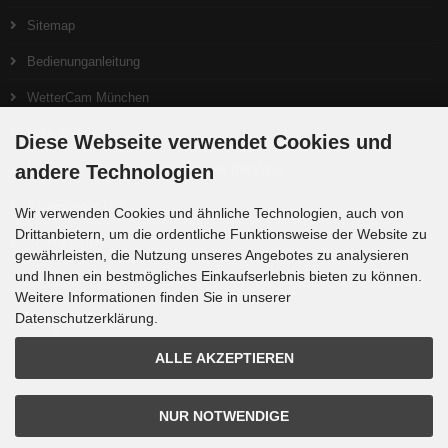
Sitemap
Bedienunganleitung
WetterCam München
Neuigkeiten
Diese Webseite verwendet Cookies und
andere Technologien
Ein gutes Teleskop beginnt bei der Beratung
Interessante Links
Wir verwenden Cookies und ähnliche Technologien, auch von
Drittanbietern, um die ordentliche Funktionsweise der Website zu
Produktlisten
gewährleisten, die Nutzung unseres Angebotes zu analysieren
und Ihnen ein bestmögliches Einkaufserlebnis bieten zu können.
Weitere Informationen finden Sie in unserer
Zahlungsmethoden
Datenschutzerklärung.
ALLE AKZEPTIEREN
Die Box kann unter tpl_modified/boxes/box_miscellaneous.html verändert werden. Die
NUR NOTWENDIGE
Sprachvariablen befinden sich in der Datei tpl_modified/lang/german/lang_german.custom.