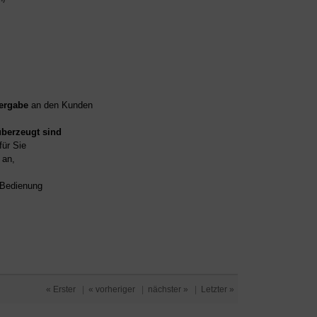
ergabe
an den Kunden
überzeugt sind
für Sie
an,
d Bedienung
« Erster
|
« vorheriger
|
nächster »
|
Letzter »