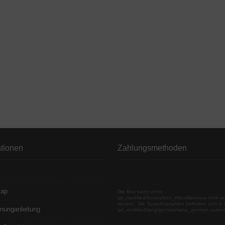
ationen
Zahlungsmethoden
map
Die Box kann unter
tpl_modified/boxes/box_miscellaneous.html ve
werden. Die Sprachvariablen befinden sich in 
nunganleitung
tpl_modified/lang/german/lang_german.custo