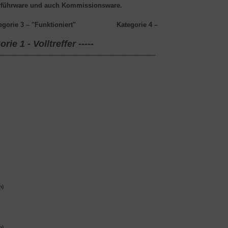
 Vorführware und auch Kommissionsware.
egorie 3
– "Funktioniert"
Kategorie 4
–
ie 1 - Volltreffer -----
------------------------------------------------------------------------------------------------------
n)
n)