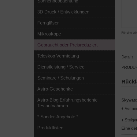
Sonnenbeobachtung
3D Druck / Entwicklungen
Ferngläser
Für eine grö
Mikroskope
Gebraucht oder Preisreduziert
Teleskop Vermietung
Details
Dienstleistung / Service
PRODU
Seminare / Schulungen
Rückl
Astro-Geschenke
Astro-Blog Erfahrungsberichte
Skywatc
Testaufnahmen
♦ Vermin
* Sonder-Angebote *
♦ Steige
Produktlisten
Eine det
-----------------