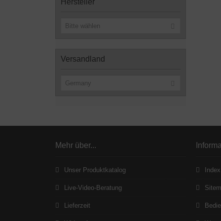
Hersteller
Bitte wählen
Versandland
Germany
Mehr über...
Inform
Unser Produktkatalog
Index
Live-Video-Beratung
Site
Lieferzeit
Bedie