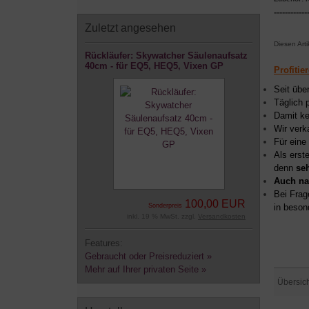
------------
Zuletzt angesehen
Diesen Art
Rückläufer: Skywatcher Säulenaufsatz
40cm - für EQ5, HEQ5, Vixen GP
Profitie
Seit übe
Täglich 
Damit ke
Wir verk
Für eine
Als erst
denn
se
Auch na
Bei Frag
100,00 EUR
Sonderpreis
in beson
inkl. 19 % MwSt. zzgl.
Versandkosten
Features:
Gebraucht oder Preisreduziert »
Mehr auf Ihrer privaten Seite »
Übersic