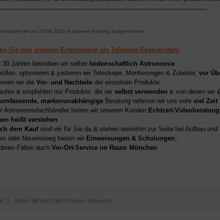
----------------------------------------------------------------------------------------------------------
ikel haben wir am 26.06.2026 in unseren Katalog aufgenommen.
ren Sie von unseren Erfahrungen als Teleskop-Spezialisten:
r 30 Jahren betreiben wir selber
leidenschaftlich Astronomie
prüfen, optimieren & justieren wir Teleskope, Montierungen & Zubehör,
vor Üb
nnen wir die
Vor- und Nachteile
der einzelnen Produkte
aufen & empfehlen nur Produkte, die wir
selbst verwenden
& von denen wir
umfassende, markenunabhängige
Beratung nehmen wir uns sehr
viel Zeit
er Astronomiefachhändler bieten wir unseren Kunden
Echtzeit-Videoberatung
hen heißt verstehen
ch dem Kauf
sind wir für Sie da & stehen weiterhin zur Seite bei Aufbau un
en oder Neueinstieg bieten wir
Einweisungen & Schulungen
,
deren Fällen auch
Vor-Ort-Service im Raum München
ht
| Artikel
39 von 110
in dieser Kategorie