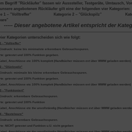
em Begriff "Rückläufer" fassen wir Ausssteller, Testgeräte, Umtausch,
 unsere angebotenen Rückläufer gilt eine der folgenden vier Kategorien:
e 1
– "Volltreffer"
Kategorie 2
– "Glückspilz"
Kat
ware"
----- Dieser angebotene Artikel entspricht der Kategor
-----------------------------------------------------------------------------------------------------------------------------------------------------
ier Kategorien unterscheiden sich wie folgt:
 - "Volltreffer"
Eindruck: keine bis minimalste erkennbare Gebrauchsspuren.
rte: getestet und 100% Funktion gegeben.
Kabel, Anschlüsse etc 100% komplett (Handbücher müssen evt über WWW geladen werden)
2 - "Glückspilz"
Eindruck: minimale bis kleine erkennbare Gebrauchsspuren.
rte: getestet und 100% Funktion gegeben.
Kabel, Anschlüsse etc 100% komplett (Handbücher müssen evt über WWW geladen werden)
3 - "Funktioniert"
Eindruck: erkennbare Gebrauchsspuren.
te: getestet und 100% Funktion
Kabel, Anschlüsse etc tlw unvollständig (Handbücher müssen evt über WWW geladen werde
4 - "Bastelware"
Eindruck: erkennbare Gebrauchsspuren.
te: NICHT getestet und Funktion u.U. nicht gegeben
Kabel, Anschlüsse etc tlw unvollständig (Handbücher müssen evt über WWW geladen werde