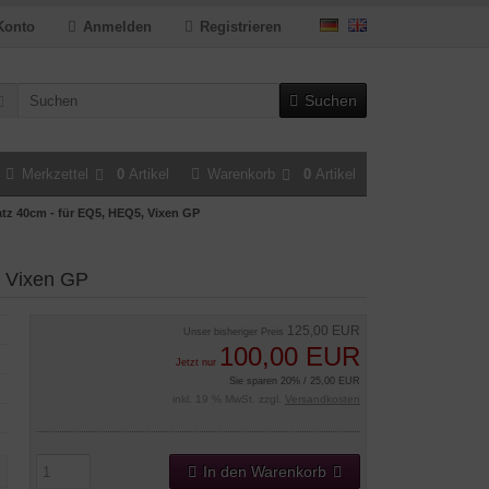
Konto
Anmelden
Registrieren
Suchen
Merkzettel
0
Artikel
Warenkorb
0
Artikel
tz 40cm - für EQ5, HEQ5, Vixen GP
, Vixen GP
125,00 EUR
Unser bisheriger Preis
100,00 EUR
Jetzt nur
Sie sparen 20% / 25,00 EUR
inkl. 19 % MwSt. zzgl.
Versandkosten
In den Warenkorb