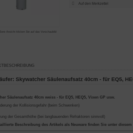
ßere Ansicht klicken Sie auf das Vorschaubild
KTBESCHREIBUNG
äufer: Skywatcher Säulenaufsatz 40cm - für EQ5, H
her Säulenaufsatz 40cm weiss - für EQ5, HEQ5, Vixen GP usw.
derung der Kollisionsgefahr (beim Schwenken)
rung der Gesamthöhe (bei langbauenden Refraktoren sinnvoll)
aillierte Beschreibung des Artikels als Neuware finden Sie unter diesem
-----------------------------------------------------------------------------------------------------------------------------------------------------