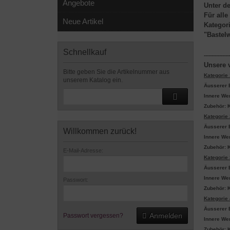
Angebote
Unter d
Für alle
Neue Artikel
Kategori
"Bastel
Schnellkauf
-----------------
Unsere v
Bitte geben Sie die Artikelnummer aus
Kategorie 1
unserem Katalog ein.
Äusserer 
Innere We
Zubehör: 
Kategorie 
Äusserer 
Willkommen zurück!
Innere We
Zubehör: 
E-Mail-Adresse:
Kategorie 
Äusserer 
Innere Wer
Passwort:
Zubehör: 
Kategorie 
Äusserer 
Anmelden
Passwort vergessen?
Innere Wer
Zubehör: 