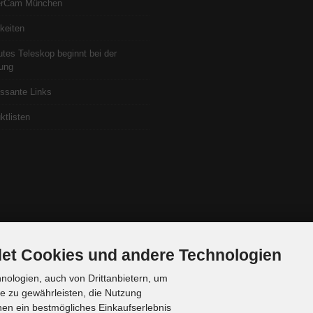
erCam München
keiten
utes Teleskop beginnt bei der
ung
essante Links
ktlisten
et Cookies und andere Technologien
ologien, auch von Drittanbietern, um
te zu gewährleisten, die Nutzung
en ein bestmögliches Einkaufserlebnis