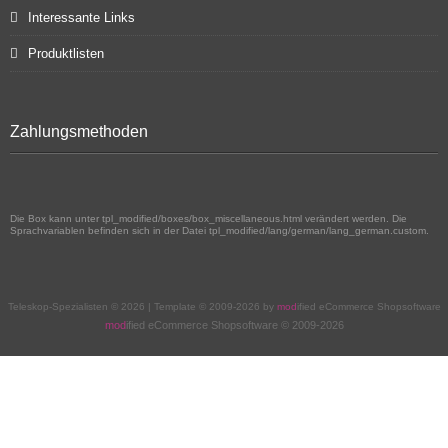
Interessante Links
Produktlisten
Zahlungsmethoden
Die Box kann unter tpl_modified/boxes/box_miscellaneous.html verändert werden. Die
Sprachvariablen befinden sich in der Datei tpl_modified/lang/german/lang_german.custom.
Teleskop-Spezialisten © 2026 | Template © 2009-2026 by
mod
ified eCommerce Shopsoftware
mod
ified eCommerce Shopsoftware © 2009-2026