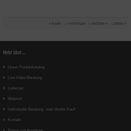
« Erster
|
« vorheriger
|
nächster »
|
Letzter »
Mehr über...
Unser Produktkatalog
Live-Video-Beratung
Lieferzeit
Widerruf
Individuelle Beratung, statt blinder Kauf!
Kontakt
Preise und Angebote