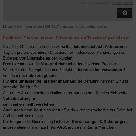
inkl. 19 % MwSt. zzgl.
Versandkosten
Diesen Artikel haben wir am 14.03.2017 in unseren Katalog aufgenommen.
Profitieren Sie von unseren Erfahrungen als Teleskop-Spezialisten:
Seit über 30 Jahren betreiben wir selber
leidenschaftlich Astronomie
Täglich prüfen, optimieren & justieren wir Teleskope, Montierungen &
Zubehör,
vor Übergabe
an den Kunden
Damit kennen wir die
Vor- und Nachteile
der einzelnen Produkte
Wir verkaufen & empfehlen nur Produkte, die wir
selbst verwenden
&
von denen wir
überzeugt sind
Für eine
umfassende, markenunabhängige
Beratung nehmen wir uns
sehr
viel Zeit
für Sie
Als erster Astronomiefachhändler bieten wir unseren Kunden
Echtzeit-
Videoberatung
an,
denn
sehen heißt verstehen
Auch nach dem Kauf
sind wir für Sie da & stehen weiterhin zur Seite bei
Aufbau und Bedienung
Bei Fragen oder Neueinstieg bieten wir
Einweisungen & Schulungen
,
in besonderen Fällen auch
Vor-Ort-Service im Raum München