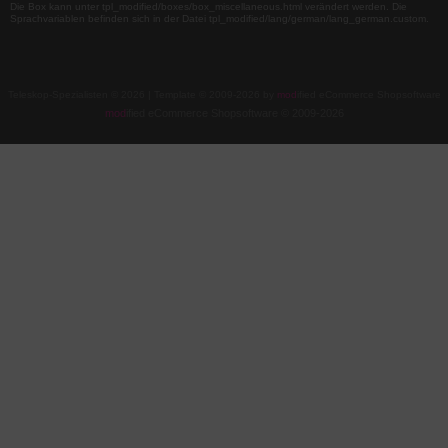
Die Box kann unter tpl_modified/boxes/box_miscellaneous.html verändert werden. Die
Sprachvariablen befinden sich in der Datei tpl_modified/lang/german/lang_german.custom.
Teleskop-Spezialisten © 2026 | Template © 2009-2026 by
mod
ified eCommerce Shopsoftware
mod
ified eCommerce Shopsoftware © 2009-2026