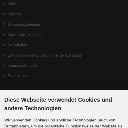
Index
Sitemap
Bedienunganleitung
WetterCam München
Neuigkeiten
Ein gutes Teleskop beginnt bei der Beratung
Interessante Links
Produktlisten
Zahlungsmethoden
Diese Webseite verwendet Cookies und
andere Technologien
Wir verwenden Cookies und ähnliche Technologien, auch von
Drittanbietern, um die ordentliche Funktionsweise der Website zu