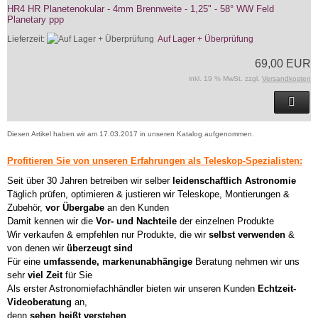
HR4 HR Planetenokular - 4mm Brennweite - 1,25" - 58° WW Feld
Planetary ppp
Lieferzeit:
Auf Lager + Überprüfung
69,00 EUR
inkl. 19 % MwSt. zzgl.
Versandkosten
Diesen Artikel haben wir am 17.03.2017 in unseren Katalog aufgenommen.
Profitieren Sie von unseren Erfahrungen als Teleskop-Spezialisten:
Seit über 30 Jahren betreiben wir selber
leidenschaftlich Astronomie
Täglich prüfen, optimieren & justieren wir Teleskope, Montierungen &
Zubehör,
vor Übergabe
an den Kunden
Damit kennen wir die
Vor- und Nachteile
der einzelnen Produkte
Wir verkaufen & empfehlen nur Produkte, die wir
selbst verwenden
&
von denen wir
überzeugt sind
Für eine
umfassende, markenunabhängige
Beratung nehmen wir uns
sehr
viel Zeit
für Sie
Als erster Astronomiefachhändler bieten wir unseren Kunden
Echtzeit-
Videoberatung
an,
denn
sehen heißt verstehen