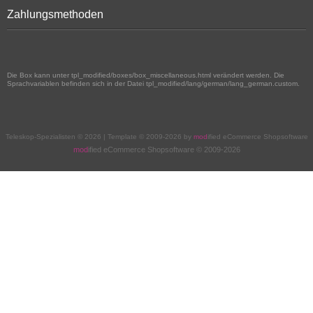
Zahlungsmethoden
Die Box kann unter tpl_modified/boxes/box_miscellaneous.html verändert werden. Die
Sprachvariablen befinden sich in der Datei tpl_modified/lang/german/lang_german.custom.
Teleskop-Spezialisten © 2026 | Template © 2009-2026 by
mod
ified eCommerce Shopsoftware
mod
ified eCommerce Shopsoftware © 2009-2026