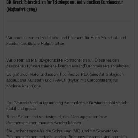
3D-Druck Rohrschellen für Teleskope mit individuellem Durchmesser
(Maßanfertigung)
Wir produzieren mit viel Liebe und Filament für Euch Standard- und
kundenspezifische Rohrschellen.
Wir bieten ab Mai 3D-gedruckte Rohrschellen an. Diese werden
passgenau für verschiedene Druckmesser (Durchmesser) angeboten.
Es gibt zwei Materialklassen: hochfestes PLA (eine Art biologisch
abbaubarer Kunstoff) und PA6-CF (Nylon mit Carbonfasern) für
höchste Ansprüche.
Die Gewinde sind aufgrund eingeschmolzener Gewindeeinsätze sehr
stabil und genau.
Beide Seiten sind so designed, das Montageplatten bzw.
Prismenschienen montiert werden können.
Die Lochabstände für die Schrauben (M6) sind für Skywatcher-
Prismenschienen gedacht, andere Bohrungsabstände sind natürlich