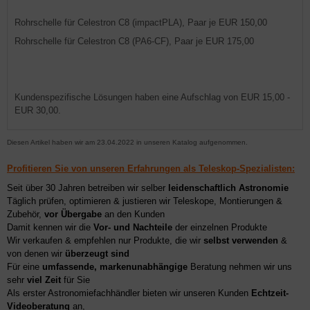
Rohrschelle für Celestron C8 (impactPLA), Paar je EUR 150,00
Rohrschelle für Celestron C8 (PA6-CF), Paar je EUR 175,00
Kundenspezifische Lösungen haben eine Aufschlag von EUR 15,00 -
EUR 30,00.
Diesen Artikel haben wir am 23.04.2022 in unseren Katalog aufgenommen.
Profitieren Sie von unseren Erfahrungen als Teleskop-Spezialisten:
Seit über 30 Jahren betreiben wir selber
leidenschaftlich Astronomie
Täglich prüfen, optimieren & justieren wir Teleskope, Montierungen &
Zubehör,
vor Übergabe
an den Kunden
Damit kennen wir die
Vor- und Nachteile
der einzelnen Produkte
Wir verkaufen & empfehlen nur Produkte, die wir
selbst verwenden
&
von denen wir
überzeugt sind
Für eine
umfassende, markenunabhängige
Beratung nehmen wir uns
sehr
viel Zeit
für Sie
Als erster Astronomiefachhändler bieten wir unseren Kunden
Echtzeit-
Videoberatung
an,