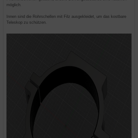
möglich.
Innen sind die Rohrschellen mit Filz ausgekleidet, um das kostbare
Teleskop zu schützen.