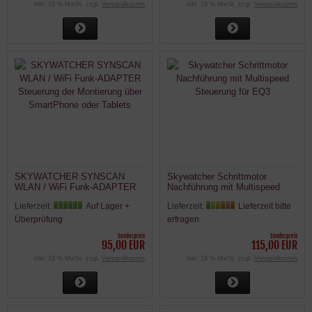
inkl. 19 % MwSt. zzgl.
Versandkosten
inkl. 19 % MwSt. zzgl.
Versandkosten
SKYWATCHER SYNSCAN
Skywatcher Schrittmotor
WLAN / WiFi Funk-ADAPTER
Nachführung mit Multispeed
Steuerung der Montierung über
Steuerung für EQ3
Lieferzeit:
Auf Lager +
Lieferzeit:
Lieferzeit bitte
SmartPhone oder Tablets
Überprüfung
erfragen
Sonderpreis
Sonderpreis
95,00 EUR
115,00 EUR
inkl. 19 % MwSt. zzgl.
Versandkosten
inkl. 19 % MwSt. zzgl.
Versandkosten