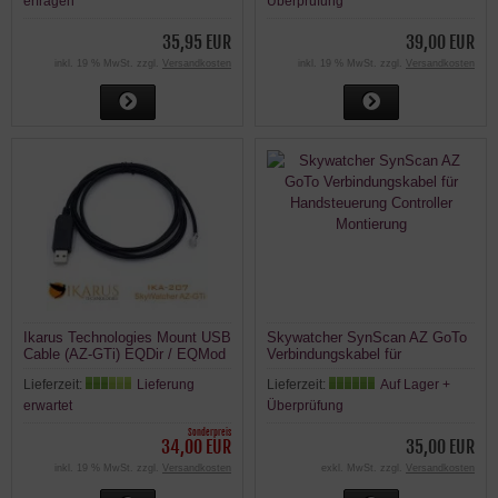
erfragen
Überprüfung
35,95 EUR
39,00 EUR
inkl. 19 % MwSt. zzgl.
Versandkosten
inkl. 19 % MwSt. zzgl.
Versandkosten
Ikarus Technologies Mount USB
Skywatcher SynScan AZ GoTo
Cable (AZ-GTi) EQDir / EQMod
Verbindungskabel für
Handsteuerung Controller
Lieferzeit:
Lieferung
Lieferzeit:
Auf Lager +
Montierung
erwartet
Überprüfung
Sonderpreis
34,00 EUR
35,00 EUR
inkl. 19 % MwSt. zzgl.
Versandkosten
exkl. MwSt. zzgl.
Versandkosten