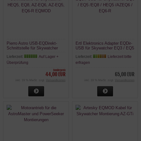
Pierro Astro USB-EQDirekt-
Ertl Elektronics Adapter EQDir-
Schnittstelle für Skywatcher
USB für Skywatcher EQ3 / EQ5
HEQ5, EQ8, AZ-EQ6, AZ-EQ5,
/EQ8 / HEQ5 /AZEQ6 / EQ6-R
Lieferzeit:
Auf Lager +
Lieferzeit:
Lieferzeit bitte
EQ6-R EQMOD
Überprüfung
erfragen
Sonderpreis
44,00 EUR
65,00 EUR
inkl. 19 % MwSt. zzgl.
Versandkosten
inkl. 19 % MwSt. zzgl.
Versandkosten