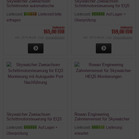
Skywatcher Zweiachsen
Skywatcher Zweiachsen
Schrittmotor automatische
Schrittmotorsteuerung für EQ5
Nachführung für EQ3-2 & CG4
Montierung mit Autoguider Port
Lieferzeit:
Lieferzeit bitte
Lieferzeit:
Auf Lager +
Montierung
Nachführung
erfragen
Überprüfung
Sonderpreis
Sonderpreis
165,00 EUR
159,00 EUR
inkl. 19 % MwSt. zzgl.
Versandkosten
inkl. 19 % MwSt. zzgl.
Versandkosten
Skywatcher Zweiachsen
Rowan Engineering
Schrittmotorsteuerung für EQ3
Zahnriemenset für Skywatcher
Montierung mit Autoguider Port
HEQ5 Montierungen
Lieferzeit:
Auf Lager +
Lieferzeit:
Lieferung
Nachführung
Überprüfung
erwartet