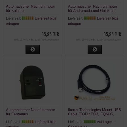
Automatischer Nachführmotor
Automatischer Nachführmotor
für Kallisto
für Andromeda und Galaxius
Lieferzeit:
Lieferzeit bitte
Lieferzeit:
Lieferzeit bitte
erfragen
erfragen
35,95 EUR
35,95 EUR
inkl. 19 % MwSt. zzgl.
Versandkosten
inkl. 19 % MwSt. zzgl.
Versandkosten
Automatischer Nachführmotor
Ikarus Technologies Mount USB
für Centaurus
Cable (EQDir EQ3, EQM35,
EQ5, HEQ5, EQ6, EQ6-R,
Lieferzeit:
Lieferzeit bitte
Lieferzeit:
Auf Lager +
AZEQ6GT, EQ8) EQMod