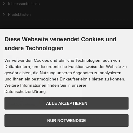
Interessante Links
Produktlisten
Zahlungsmethoden
Diese Webseite verwendet Cookies und
andere Technologien
Wir verwenden Cookies und ähnliche Technologien, auch von
Drittanbietern, um die ordentliche Funktionsweise der Website zu
gewährleisten, die Nutzung unseres Angebotes zu analysieren
und Ihnen ein bestmögliches Einkaufserlebnis bieten zu können.
Weitere Informationen finden Sie in unserer
Datenschutzerklärung.
ALLE AKZEPTIEREN
Die Box kann unter tpl_modified/boxes/box_miscellaneous.html verändert werden. Die
NUR NOTWENDIGE
Sprachvariablen befinden sich in der Datei tpl_modified/lang/german/lang_german.custom.