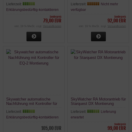
UND AVANT TELESKOP
EQ1 Montierung
Lieferzeit:
Lieferzeit:
Nicht mehr
MONTIERUNGEN
Erklärungsbedürftig-kontaktieren
verfügbar
Sonderpreis
Sonderpreis
79,00 EUR
92,00 EUR
inkl. 19 % MwSt. zzgl.
Versandkosten
inkl. 19 % MwSt. zzgl.
Versandkosten
Skywatcher automatische
SkyWatcher RA Motorantrieb für
Nachführung mit Kontroller für
Starquest DX Montierung
EQ-2 Montierung
Lieferzeit:
Lieferzeit:
Lieferung
Erklärungsbedürftig-kontaktieren
erwartet
Sonderpreis
105,00 EUR
99,00 EUR