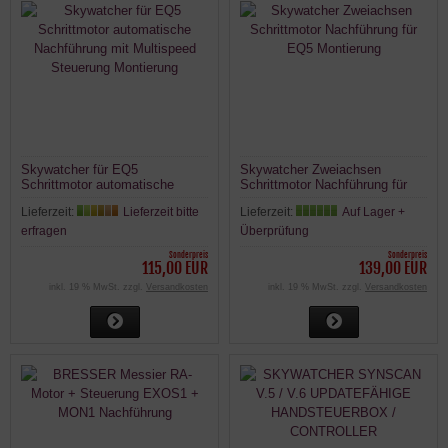
Skywatcher für EQ5
Skywatcher Zweiachsen
Schrittmotor automatische
Schrittmotor Nachführung für
Nachführung mit Multispeed
EQ5 Montierung
Lieferzeit:
Lieferzeit bitte
Lieferzeit:
Auf Lager +
Steuerung Montierung
erfragen
Überprüfung
Sonderpreis
Sonderpreis
115,00 EUR
139,00 EUR
inkl. 19 % MwSt. zzgl.
Versandkosten
inkl. 19 % MwSt. zzgl.
Versandkosten