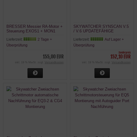
BRESSER Messier RA-Motor +
SKYWATCHER SYNSCAN V.5
Steuerung EXOS1 + MON1
/ V.6 UPDATEFÄHIGE
Nachführung
HANDSTEUERBOX /
Lieferzeit:
2 Tage +
Lieferzeit:
Auf Lager +
CONTROLLER
Überprüfung
Überprüfung
Sonderpreis
155,00 EUR
152,10 EUR
inkl. 19 % MwSt. zzgl.
Versandkosten
inkl. 19 % MwSt. zzgl.
Versandkosten