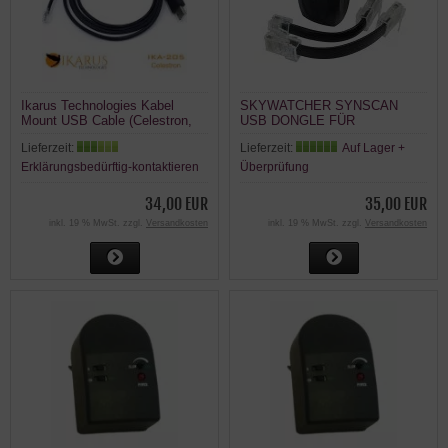
Ikarus Technologies Kabel
SKYWATCHER SYNSCAN
Mount USB Cable (Celestron,
USB DONGLE FÜR
AVX) EQMod / EQDir
MONTIERUNGEN
Lieferzeit:
Lieferzeit:
Auf Lager +
Erklärungsbedürftig-kontaktieren
Überprüfung
34,00 EUR
35,00 EUR
inkl. 19 % MwSt. zzgl.
Versandkosten
inkl. 19 % MwSt. zzgl.
Versandkosten