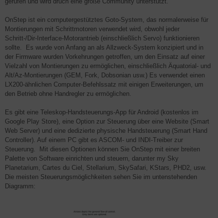
gerufen und wird druch eine große Community unterstützt.
OnStep ist ein computergestütztes Goto-System, das normalerweise für
Montierungen mit Schrittmotoren verwendet wird, obwohl jeder
Schritt-/Dir-Interface-Motorantrieb (einschließlich Servo) funktionieren
sollte. Es wurde von Anfang an als Allzweck-System konzipiert und in
der Firmware wurden Vorkehrungen getroffen, um den Einsatz auf einer
Vielzahl von Montierungen zu ermöglichen, einschließlich Äquatorial- und
Alt/Az-Montierungen (GEM, Fork, Dobsonian usw.) Es verwendet einen
LX200-ähnlichen Computer-Befehlssatz mit einigen Erweiterungen, um
den Betrieb ohne Handregler zu ermöglichen.
Es gibt eine Teleskop-Handsteuerungs-App für Android (kostenlos im
Google Play Store), eine Option zur Steuerung über eine Website (Smart
Web Server) und eine dedizierte physische Handsteuerung (Smart Hand
Controller). Auf einem PC gibt es ASCOM- und INDI-Treiber zur
Steuerung. Mit diesen Optionen können Sie OnStep mit einer breiten
Palette von Software einrichten und steuern, darunter my Sky
Planetarium, Cartes du Ciel, Stellarium, SkySafari, KStars, PHD2, usw.
Die meisten Steuerungsmöglichkeiten sehen Sie im untenstehenden
Diagramm: