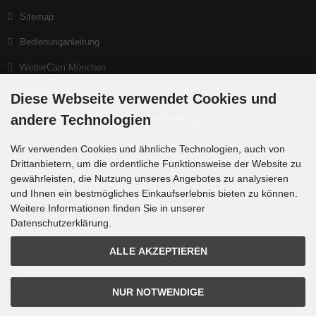
Sitemap
Bedienunganleitung
WetterCam München
Neuigkeiten
Diese Webseite verwendet Cookies und
andere Technologien
Ein gutes Teleskop beginnt bei der Beratung
Interessante Links
Wir verwenden Cookies und ähnliche Technologien, auch von
Drittanbietern, um die ordentliche Funktionsweise der Website zu
Produktlisten
gewährleisten, die Nutzung unseres Angebotes zu analysieren
und Ihnen ein bestmögliches Einkaufserlebnis bieten zu können.
Weitere Informationen finden Sie in unserer
Datenschutzerklärung.
Zahlungsmethoden
ALLE AKZEPTIEREN
Die Box kann unter tpl_modified/boxes/box_miscellaneous.html verändert werden. Die
NUR NOTWENDIGE
Sprachvariablen befinden sich in der Datei tpl_modified/lang/german/lang_german.custom.