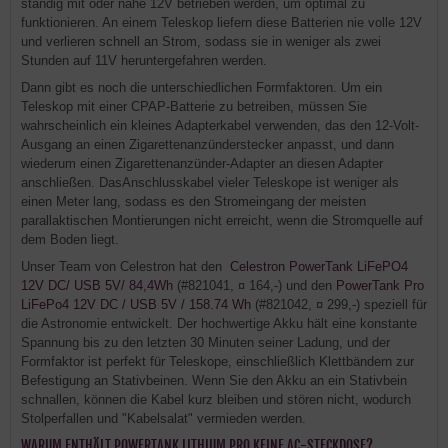
ständig mit oder nahe 12V betrieben werden, um optimal zu
funktionieren. An einem Teleskop liefern diese Batterien nie volle 12V
und verlieren schnell an Strom, sodass sie in weniger als zwei
Stunden auf 11V heruntergefahren werden.
Dann gibt es noch die unterschiedlichen Formfaktoren. Um ein
Teleskop mit einer CPAP-Batterie zu betreiben, müssen Sie
wahrscheinlich ein kleines Adapterkabel verwenden, das den 12-Volt-
Ausgang an einen Zigarettenanzünderstecker anpasst, und dann
wiederum einen Zigarettenanzünder-Adapter an diesen Adapter
anschließen. DasAnschlusskabel vieler Teleskope ist weniger als
einen Meter lang, sodass es den Stromeingang der meisten
parallaktischen Montierungen nicht erreicht, wenn die Stromquelle auf
dem Boden liegt.
Unser Team von Celestron hat den
Celestron PowerTank LiFePO4
12V DC/ USB 5V/ 84,4Wh
(#821041, ¤ 164,-) und den
PowerTank Pro
LiFePo4 12V DC / USB 5V / 158.74 Wh
(#821042, ¤ 299,-) speziell für
die Astronomie entwickelt. Der hochwertige Akku hält eine konstante
Spannung bis zu den letzten 30 Minuten seiner Ladung, und der
Formfaktor ist perfekt für Teleskope, einschließlich Klettbändern zur
Befestigung an Stativbeinen. Wenn Sie den Akku an ein Stativbein
schnallen, können die Kabel kurz bleiben und stören nicht, wodurch
Stolperfallen und "Kabelsalat" vermieden werden.
WARUM ENTHÄLT POWERTANK LITHIUM PRO KEINE AC-STECKDOSE?