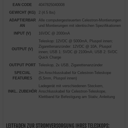
EAN CODE
4047825040008
GEWICHT (KG)
2 (4.5 lbs)
ADAPTIERBAR
Alle computergesteuerten Celestron-Montierungen
AN
und Montierungen mit identischen Spezifikationen
INPUT (V)
16VDC @ 2000mA
Teleskop: 12VDC @ 5000mA, Pluspol innen;
Zigarettenanzünder: 12VDC @ 10A, Pluspol
OUTPUT (V)
innen; USB 1: 5VDC @ 2100mA; USB 2: 5VDC
Quick Charge
OUTPUT PORT
Teleskop, 2x USB, Zigarettenanzünder
SPECIAL
2m Anschlusskabel für Celestron-Teleskope
FEATURES
(5,5mm, Pluspol innen)
Ladegerät mit verschiedenen Steckern,
INKL. ZUBEHÖR
Anschlusskabel für Celestron-Teleskope,
Klettband für Befestigung am Stativ, Anleitung
LEITFADEN ZUR STROMVERSORGUNG IHRES TELESKOPS: