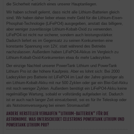
die Sicherheit natürlich eines unserer Hauptanliegen.
Wir haben schnell gelernt, dass nicht alle Lithium-Batterien gleich
sind. Wir haben daher lieber etwas mehr Geld für die Lithium-Eisen-
Phosphat-Technologie (LiFePO4) ausgegeben, anstatt das billigere,
aber weniger zuverlässige Lithium-Kobalt-Oxid zu verwenden.
LiFePO4 ist nicht nur sicherer, sondern auch leistungsstärker.
Dadurch liefert es im Gegensatz zu seinen Konkurrenten eine
konstante Spannung von 12V, statt während des Betriebs
nachzulassen. Außerdem haben LiFePO4-Akkus im Vergleich zu
Lithium-Kobalt-Oxid-Konkurrenten etwa 4x mehr Ladezyklen.
Der einzige Nachteil unserer PowerTank Lithium und PowerTank
Lithium Pro ist der höhere Kaufpreis. Aber es lohnt sich: Bei 2000
Ladezyklen pro Batterie ist LiFePO4 im Lauf der Jahre günstiger als
ein Lithium-Kobalt-Akku mit nur 500 Zyklen oder gar ein Blei-Gel-Akku
mit noch weniger Zyklen. Außerdem benötigt ein LiFePO4-Akku keine
regelmäßige Wartung, sobald er vollständig aufgeladen ist. Dadurch
ist er auch nach langer Zeit einsatzbereit, sei es für Ihr Teleskop oder
als Notstromversorgung bei einem Stromausfall!
ANDERE HERSTELLER VERKAUFEN "LITHIUM-BATTERIEN" FÜR DIE
ASTRONOMIE. WAS UNTERSCHEIDET CELESTRONS POWERTANK LITHIUM UND
POWERTANK LITHIUM PRO?