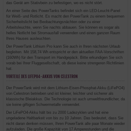
das Gerät am Stativbein zu befestigen, wo es nicht stört.
An einer Seite des PowerTanks befindet sich ein LED-Leucht-Panel
für Weiß- und Rotlicht. Es macht den PowerTank zu einem bequemen
Sicherheitslicht bei Beobachtungsnächten oder zu einer
Arbeitsleuchte, wenn Sie nachts abbauen. Sie können es sogar als
helles Notlicht bei Stromausfall verwenden und einen ganzen Raum
Ihres Hauses ausleuchten.
Der PowerTank Lithium Pro kann Sie auch in Ihren nächsten Urlaub
begleiten. Mit 158,74 Wh entspricht er den aktuellen FAA-Vorschriften
(160Wh) für den Transport im Handgepäck. Bitte erkundigen Sie sich
vorab bei Ihrer Fluggesellschaft, ob diese keine strengeren Richtlinien
hat.
VORTEILE DES LIFEPO4-AKKUS VON CELESTRON
Der PowerTank wird mit dem Lithium-Eisen-Phosphat-Akku (LiFePO4)
von Celestron betrieben und ist kleiner, leichter und sicherer als
klassische Bleiakkus. Die Technologie ist auch umweltfreundlicher, da
sie keine giftigen Schwermetalle verwendet.
Der LiFePO4-Akku hält bis zu 2000 Ladezyklen und hat eine
ungeladene Haltbarkeit von bis zu 10 Jahren. Das bedeutet, dass Sie
nicht daran denken müssen, Ihren PowerTank alle paar Monate wieder
aufzuladen. Die große Kapazität von 17 Amperestunden und die