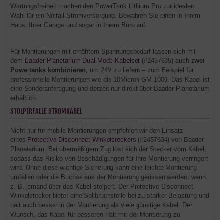
Wartungsfreiheit machen den PowerTank Lithium Pro zur idealen
Wahl für ein Notfall-Stromversorgung. Bewahren Sie einen in Ihrem
Haus, Ihrer Garage und sogar in Ihrem Büro auf.
Für Montierungen mit erhöhtem Spannungsbedarf lassen sich mit
dem
Baader Planetarium Dual-Mode-Kabelset
(#2457635) auch
zwei
Powertanks kombinieren
, um 24V zu liefern – zum Beispiel für
professionelle Montierungen wie die 10Micron GM 1000. Das Kabel ist
eine Sonderanfertigung und derzeit nur direkt über Baader Planetarium
erhältlich.
STOLPERFALLE STROMKABEL
Nicht nur für mobile Montierungen empfehlen wir den Einsatz
eines
Protective-Disconnect Winkelsteckers
(#2457634) von Baader
Planetarium. Bei übermäßigem Zug löst sich der Stecker vom Kabel,
sodass das Risiko von Beschädigungen für Ihre Montierung verringert
wird. Ohne diese wichtige Sicherung kann eine leichte Montierung
umfallen oder die Buchse aus der Montierung gerissen werden, wenn
z. B. jemand über das Kabel stolpert. Der Protective-Disconnect
Winkelstecker bietet eine Sollbruchstelle bei zu starker Belastung und
hält auch besser in der Montierung als viele günstige Kabel. Der
Wunsch, das Kabel für besseren Halt mit der Montierung zu