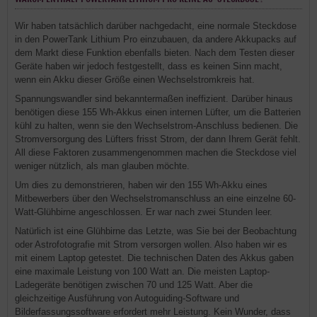
Wir haben tatsächlich darüber nachgedacht, eine normale Steckdose
in den PowerTank Lithium Pro einzubauen, da andere Akkupacks auf
dem Markt diese Funktion ebenfalls bieten. Nach dem Testen dieser
Geräte haben wir jedoch festgestellt, dass es keinen Sinn macht,
wenn ein Akku dieser Größe einen Wechselstromkreis hat.
Spannungswandler sind bekanntermaßen ineffizient. Darüber hinaus
benötigen diese 155 Wh-Akkus einen internen Lüfter, um die Batterien
kühl zu halten, wenn sie den Wechselstrom-Anschluss bedienen. Die
Stromversorgung des Lüfters frisst Strom, der dann Ihrem Gerät fehlt.
All diese Faktoren zusammengenommen machen die Steckdose viel
weniger nützlich, als man glauben möchte.
Um dies zu demonstrieren, haben wir den 155 Wh-Akku eines
Mitbewerbers über den Wechselstromanschluss an eine einzelne 60-
Watt-Glühbirne angeschlossen. Er war nach zwei Stunden leer.
Natürlich ist eine Glühbirne das Letzte, was Sie bei der Beobachtung
oder Astrofotografie mit Strom versorgen wollen. Also haben wir es
mit einem Laptop getestet. Die technischen Daten des Akkus gaben
eine maximale Leistung von 100 Watt an. Die meisten Laptop-
Ladegeräte benötigen zwischen 70 und 125 Watt. Aber die
gleichzeitige Ausführung von Autoguiding-Software und
Bilderfassungssoftware erfordert mehr Leistung. Kein Wunder, dass