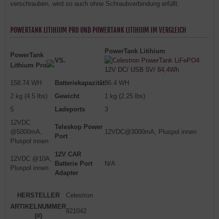
verschrauben, wird so auch ohne Schraubverbindung erfüllt.
POWERTANK LITIHIUM PRO UND POWERTANK LITIHIUM IM VERGLEICH
PowerTank Litihium
PowerTank
VS.
Lithium Pro
158.74 WH
Batteriekapazität
86.4 WH
2 kg (4.5 lbs)
Gewicht
1 kg (2.25 lbs)
5
Ladeports
3
12VDC
Teleskop Power
@5000mA,
12VDC@3000mA, Pluspol innen
Port
Pluspol innen
12V CAR
12VDC @10A,
Batterie Port
N/A
Pluspol innen
Adapter
HERSTELLER
Celestron
ARTIKELNUMMER
821042
(#)