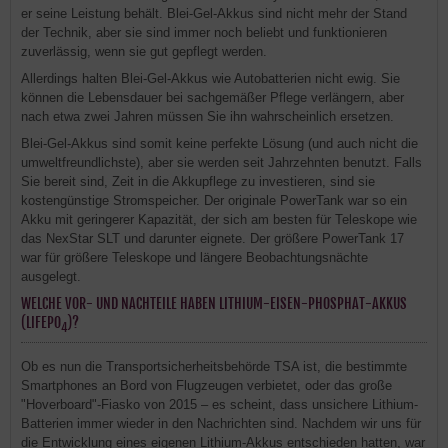
er seine Leistung behält. Blei-Gel-Akkus sind nicht mehr der Stand
der Technik, aber sie sind immer noch beliebt und funktionieren
zuverlässig, wenn sie gut gepflegt werden.
Allerdings halten Blei-Gel-Akkus wie Autobatterien nicht ewig. Sie
können die Lebensdauer bei sachgemäßer Pflege verlängern, aber
nach etwa zwei Jahren müssen Sie ihn wahrscheinlich ersetzen.
Blei-Gel-Akkus sind somit keine perfekte Lösung (und auch nicht die
umweltfreundlichste), aber sie werden seit Jahrzehnten benutzt. Falls
Sie bereit sind, Zeit in die Akkupflege zu investieren, sind sie
kostengünstige Stromspeicher. Der originale PowerTank war so ein
Akku mit geringerer Kapazität, der sich am besten für Teleskope wie
das NexStar SLT und darunter eignete. Der größere PowerTank 17
war für größere Teleskope und längere Beobachtungsnächte
ausgelegt.
WELCHE VOR- UND NACHTEILE HABEN LITHIUM-EISEN-PHOSPHAT-AKKUS
(LIFEPO
)?
4
Ob es nun die Transportsicherheitsbehörde TSA ist, die bestimmte
Smartphones an Bord von Flugzeugen verbietet, oder das große
"Hoverboard"-Fiasko von 2015 – es scheint, dass unsichere Lithium-
Batterien immer wieder in den Nachrichten sind. Nachdem wir uns für
die Entwicklung eines eigenen Lithium-Akkus entschieden hatten, war