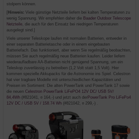
stolpern können.
[
Hinweis:
Viele günstige Netzteile liefern bei kalten Temperaturen zu
wenig Spannung. Wir empfehlen daher die
Baader Outdoor Telescope
Netzteile
, die auch für den Einsatz bei niedrigen Temperaturen
ausgelegt sind.]
Viele unserer Teleskope laufen mit normalen Batterien, entweder in
einer separaten Batterietasche oder in einem eingebauten
Batteriefach. Das funktioniert, aber wenn Sie regelmäßig beobachten,
müssen Sie auch regelmäßig neue Batterien kaufen. Leider liefern
wiederaufladbare AA-Batterien nicht genügend Spannung, um ein
Teleskop zuverlässig zu betreiben (1,2 Volt statt 1,5 Volt). Hier
kommen spezielle Akkupacks für die Astronomie ins Spiel. Celestron
hat vier tragbare Modelle mit unterschiedlichen Kapazitäten und
Preisen im Sortiment: Die alten PowerTank und PowerTank 17 sowie
die neuen
Celestron PowerTank LiFePO4 12V DC/ USB 5V/
84,4Wh
(#821041, ¤ 164,-) und jetzt auch der
PowerTank Pro LiFePo4
12V DC / USB 5V / 158.74 Wh
(#821042, ¤ 299,-) .