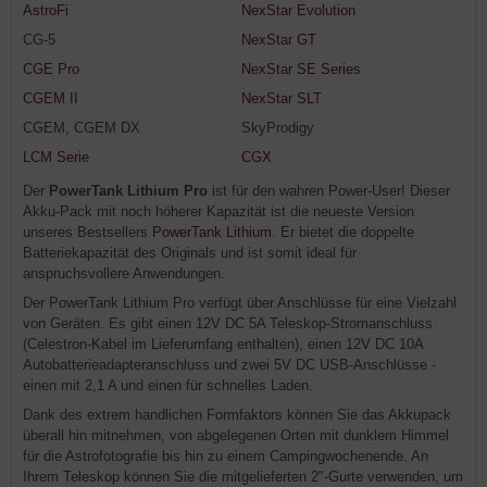
AstroFi
NexStar Evolution
CG-5
NexStar GT
CGE Pro
NexStar SE Series
CGEM II
NexStar SLT
CGEM, CGEM DX
SkyProdigy
LCM Serie
CGX
Der
PowerTank Lithium Pro
ist für den wahren Power-User! Dieser
Akku-Pack mit noch höherer Kapazität ist die neueste Version
unseres Bestsellers
PowerTank Lithium
. Er bietet die doppelte
Batteriekapazität des Originals und ist somit ideal für
anspruchsvollere Anwendungen.
Der PowerTank Lithium Pro verfügt über Anschlüsse für eine Vielzahl
von Geräten. Es gibt einen 12V DC 5A Teleskop-Stromanschluss
(Celestron-Kabel im Lieferumfang enthalten), einen 12V DC 10A
Autobatterieadapteranschluss und zwei 5V DC USB-Anschlüsse -
einen mit 2,1 A und einen für schnelles Laden.
Dank des extrem handlichen Formfaktors können Sie das Akkupack
überall hin mitnehmen, von abgelegenen Orten mit dunklem Himmel
für die Astrofotografie bis hin zu einem Campingwochenende. An
Ihrem Teleskop können Sie die mitgelieferten 2"-Gurte verwenden, um