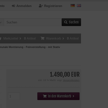
nto
Anmelden
Registrieren
Suchen
Merkzettel
0
Artikel
Warenkorb
0
Artikel
tale Montierung - Feinverstellung - mit Stativ
1.490,00 EUR
inkl. 19 % MwSt. zzgl.
Versandkosten
In den Warenkorb