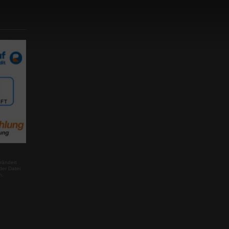
rändert
der Datei
m.