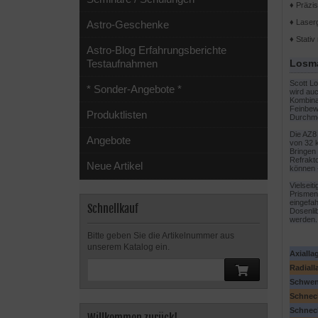
♦ Präzi
♦ Laserg
Astro-Geschenke
♦ Stativ
Astro-Blog Erfahrungsberichte
Losma
Testaufnahmen
Scott L
* Sonder-Angebote *
wird auc
Kombina
Feinbew
Produktlisten
Durchme
Die AZ8 
Angebote
von 32 
Bringen 
Refrakt
Neue Artikel
können -
Vielseit
Prismen
eingefah
Schnellkauf
Dosenlib
werden.
Bitte geben Sie die Artikelnummer aus
unserem Katalog ein.
Axialla
Radiall
Schwen
Schnec
Schnec