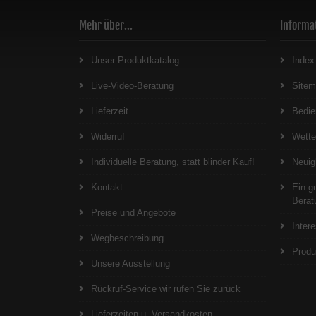
Mehr über...
Informa
Unser Produktkatalog
Index
Live-Video-Beratung
Site
Lieferzeit
Bedie
Widerruf
Wett
Individuelle Beratung, statt blinder Kauf!
Neuig
Kontakt
Ein g
Berat
Preise und Angebote
Inter
Wegbeschreibung
Produ
Unsere Ausstellung
Rückruf-Service wir rufen Sie zurück
Lieferzeiten u. Versandkosten