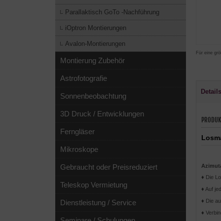
Parallaktisch GoTo -Nachführung
iOptron Montierungen
Avalon-Montierungen
Für eine grö
Montierung Zubehör
Astrofotografie
Detail
Sonnenbeobachtung
3D Druck / Entwicklungen
PRODUK
Ferngläser
Losma
Mikroskope
Azimuta
Gebraucht oder Preisreduziert
♦ Die L
Teleskop Vermietung
♦ Auf j
♦ Die au
Dienstleistung / Service
♦ Verbin
Seminare / Schulungen