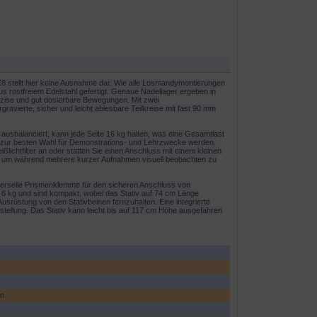
Z8 stellt hier keine Ausnahme dar. Wie alle Losmandymontierungen
s rostfreiem Edelstahl gefertigt. Genaue Nadellager ergeben in
zise und gut dosierbare Bewegungen. Mit zwei
vierte, sicher und leicht ablesbare Teilkreise mit fast 90 mm
 ausbalanciert, kann jede Seite 16 kg halten, was eine Gesamtlast
n zur besten Wahl für Demonstrations- und Lehrzwecke werden.
lichtfilter an oder statten Sie einen Anschluss mit einem kleinen
, um während mehrere kurzer Aufnahmen visuell beobachten zu
universelle Prismenklemme für den sicheren Anschluss von
 6 kg und sind kompakt, wobei das Stativ auf 74 cm Länge
srüstung von den Stativbeinen fernzuhalten. Eine integrierte
stellung. Das Stativ kann leicht bis auf 117 cm Höhe ausgefahren
en