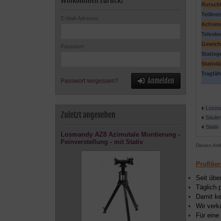
Willkommen zurück!
Rutsch
Teilkrei
E-Mail-Adresse:
Achsen
Telesk
Gewich
Passwort:
Stativg
Stativl
Tragfäh
Anmelden
Passwort vergessen?
♦ Losma
Zuletzt angesehen
♦ Säule
♦ Stativ
Losmandy AZ8 Azimutale Montierung -
Feinverstellung - mit Stativ
Diesen Art
Profitie
Seit übe
Täglich 
Damit ke
Wir verk
Für eine