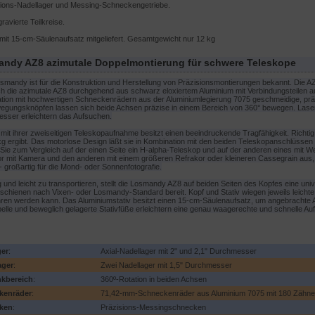
sions-Nadellager und Messing-Schneckengetriebe.
ravierte Teilkreise.
 mit 15-cm-Säulenaufsatz mitgeliefert. Gesamtgewicht nur 12 kg
ndy AZ8 azimutale Doppelmontierung für schwere Teleskope
osmandy ist für die Konstruktion und Herstellung von Präzisionsmontierungen bekannt. Die A
h die azimutale AZ8 durchgehend aus schwarz eloxiertem Aluminium mit Verbindungsteilen au
tion mit hochwertigen Schneckenrädern aus der Aluminiumlegierung 7075 geschmeidige, prä
egungsknöpfen lassen sich beide Achsen präzise in einem Bereich von 360° bewegen. Lasergra
sser erleichtern das Aufsuchen.
mit ihrer zweiseitigen Teleskopaufnahme besitzt einen beeindruckende Tragfähigkeit. Richtig
kg ergibt. Das motorlose Design läßt sie in Kombination mit den beiden Teleskopanschlüsse
Sie zum Vergleich auf der einen Seite ein H-alpha-Teleskop und auf der anderen eines mit Weiß
or mit Kamera und den anderen mit einem größeren Refrakor oder kleineren Cassegrain aus
 großartig für die Mond- oder Sonnenfotografie.
ig und leicht zu transportieren, stellt die Losmandy AZ8 auf beiden Seiten des Kopfes eine 
schienen nach Vixen- oder Losmandy-Standard bereit. Kopf und Stativ wiegen jeweils leichte
ren werden kann. Das Aluminiumstativ besitzt einen 15-cm-Säulenaufsatz, um angebrachte Au
elle und beweglich gelagerte Stativfüße erleichtern eine genau waagerechte und schnelle Auf
ger
:
Axial-Nadellager mit 2" und 2,1" Durchmesser
ager
:
Zwei Nadellager mit 1,5" Durchmesser
kbereich
:
360º-Rotation in beiden Achsen
kenräder
:
71,42-mm-Schneckenräder aus Aluminium 7075 mit 180 Zähn
ken
:
Präzisions-Messingschnecken