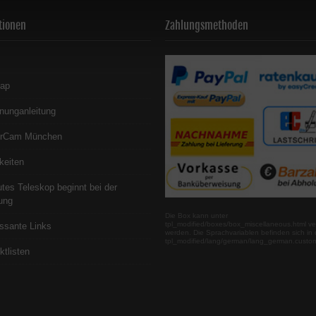
tionen
Zahlungsmethoden
map
nunganleitung
erCam München
keiten
utes Teleskop beginnt bei der
ung
Die Box kann unter
tpl_modified/boxes/box_miscellaneous.html ve
essante Links
werden. Die Sprachvariablen befinden sich in 
tpl_modified/lang/german/lang_german.custo
ktlisten