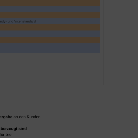
ndy- und Vixenstandard
ergabe
an den Kunden
überzeugt sind
für Sie