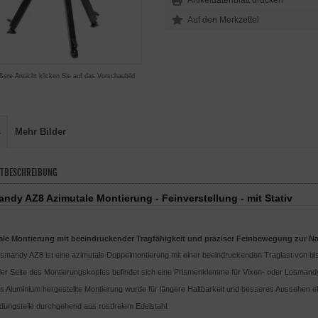
Artikeldatenblatt drucken
ßere Ansicht klicken Sie auf das Vorschaubild
s
Mehr Bilder
TBESCHREIBUNG
ndy AZ8 Azimutale Montierung - Feinverstellung - mit Stativ
le Montierung mit beeindruckender Tragfähigkeit und präziser Feinbewegung zur N
osmandy AZ8 ist eine azimutale Doppelmontierung mit einer beeindruckenden Traglast von bis
eder Seite des Montierungskopfes befindet sich eine Prismenklemme für Vixen- oder Losman
s Aluminium hergestellte Montierung wurde für längere Haltbarkeit und besseres Aussehen el
dungsteile durchgehend aus rostfreiem Edelstahl.