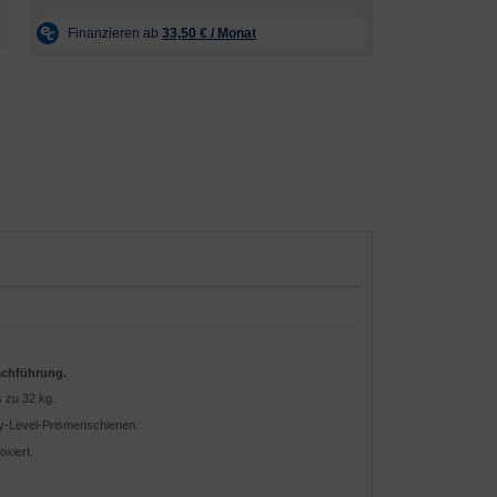
achführung.
 zu 32 kg.
dy-Level-Prismenschienen.
oxiert.