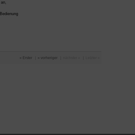
an,
d Bedienung
« Erster
|
« vorheriger
|
nächster »
|
Letzter »