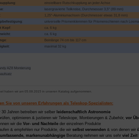
kupplung
:
einstellbare Rutschkupplung an jeder Achse
se
:
lasergravierte Teilkreise, Durchmesser 3,5" (89 mm)
:
1,25"-Aluminiumachsen (Durchmesser etwas 31,8 mm)
opbefestigung
:
universelle Prismenklemmen für Prismenschienen nach Losma
t Kopf
:
ca. 6 kg
ewicht
:
ca. 6 kg
änge
:
Beinlänge 74 cm bis 117 cm
igkeit
:
maximal 32 kg
ndy AZ8 Montierung
naufsatz
ikel haben wir am 05.09.2015 in unseren Katalog aufgenommen.
ren Sie von unseren Erfahrungen als Teleskop-Spezialisten:
r 30 Jahren betreiben wir selber
leidenschaftlich Astronomie
prüfen, optimieren & justieren wir Teleskope, Montierungen & Zubehör,
vor Üb
nnen wir die
Vor- und Nachteile
der einzelnen Produkte
aufen & empfehlen nur Produkte, die wir
selbst verwenden
& von denen wir
umfassende, markenunabhängige
Beratung nehmen wir uns sehr
viel Zeit