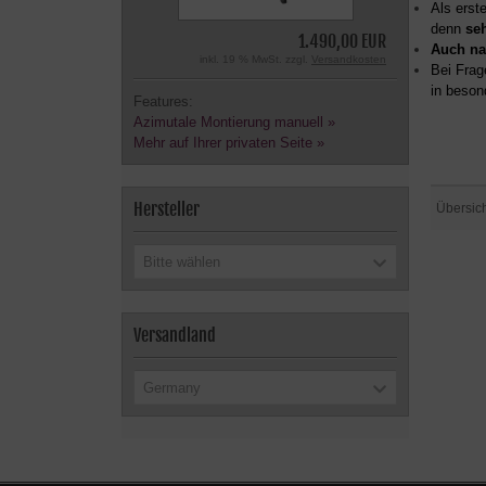
Als erst
denn
se
1.490,00 EUR
Auch na
inkl. 19 % MwSt. zzgl.
Versandkosten
Bei Frag
in beson
Features:
Azimutale Montierung manuell »
Mehr auf Ihrer privaten Seite »
Hersteller
Übersic
Bitte wählen
Versandland
Germany