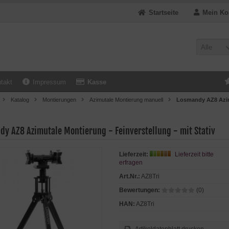
Startseite
Mein Ko
Alle
takt
Impressum
Kasse
Katalog
Montierungen
Azimutale Montierung manuell
Losmandy AZ8 Azimu
dy AZ8 Azimutale Montierung - Feinverstellung - mit Stativ
Lieferzeit:
Lieferzeit bitte
erfragen
Art.Nr.:
AZ8Tri
Bewertungen:
(0)
HAN:
AZ8Tri