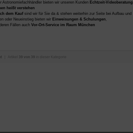
er Astronomiefachhändler bieten wir unseren Kunden
Echtzeit-Videoberatung
hen heißt verstehen
ch dem Kauf
sind wir für Sie da & stehen weiterhin zur Seite bei Aufbau un
en oder Neueinstieg bieten wir
Einweisungen & Schulungen
,
deren Fällen auch
Vor-Ort-Service im Raum München
ht
| Artikel
39 von 39
in dieser Kategorie