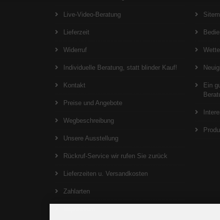
Live-Video-Beratung
Site
Lieferzeit
Bedie
Widerruf
Wett
Individuelle Beratung, statt blinder Kauf!
Neuig
Kontakt
Ein g
Berat
Preise und Angebote
Inter
Wegbeschreibung
Produ
Unsere Ausstellung
Rückruf-Service wir rufen Sie zurück
Lieferzeiten u. Versandkosten
Zahlarten
Impressum