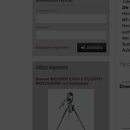
Willkommen zurück!
Tub
Die
E-Mail-Adresse:
Him
Mit 
Himm
Passwort:
such
des 
Syst
Anmelden
Passwort vergessen?
Auf
TEC
Zuletzt angesehen
Bresser MESSIER EXOS-2 EQ GOTO
MONTIERUNG mit Stahlstativ
Einsa