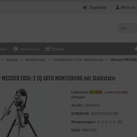
Startseite
Mein Ko
Alle
takt
Impressum
Kasse
Katalog
Montierungen
Parallaktisch GoTo -Nachführung
Bresser MESSI
r MESSIER EXOS-2 EQ GOTO MONTIERUNG mit Stahlstativ
Lieferzeit:
Lieferzeit bitte
erfragen
Art.Nr.:
4964350
GTIN/EAN:
4007922007786
Bewertungen:
(0)
HAN:
4964350