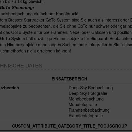
en bis zu 13 kg Gewicht.
GoTo-Steuerung:
melsbeobachtung
einfach per Knopfdruck!
dem Bresser Startracker GoTo System sind Sie auch als interessierter 
elsobjekte zu beobachten, die Sie ohne GoTo nur schwer oder gar nic
t das GoTo System für Sie Planeten, Nebel oder Galaxien und positioni
GoTo System hält unzählige Himmelsobjekte für Sie parat. Beobachten 
em Himmelsobjekte ohne langes Suchen, oder fotografieren Sie lichtsc
suchmethoden nicht erreichen können!
HNISCHE DATEN
EINSATZBEREICH
tzbereich
Deep-Sky Beobachtung
Deep-Sky Fotografie
Mondbeobachtung
Mondfotografie
Planetenbeobachtung
Planetenfotografie
CUSTOM_ATTRIBUTE_CATEGORY_TITLE_FOCUSGROUP