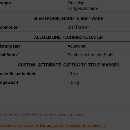
gruppe
Einsteiger
Fortgeschrittene
ELEKTRONIK, HARD- & SOFTWARE
computer
StarTracker
ALLGEMEINE TECHNISCHE DATEN
ierungsart
Äquatorial
3
ial Stativ
Stahl / verchromter Stahl
CUSTOM_ATTRIBUTE_CATEGORY_TITLE_MASSES
ale Belastbarkeit
13 kg
ngewicht
4.5 kg
ikel haben wir am 13.04.2016 in unseren Katalog aufgenommen.
ren Sie von unseren Erfahrungen als Teleskop-Spezialisten: