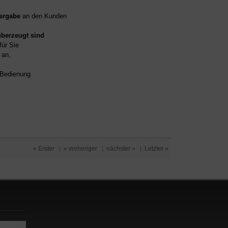
ergabe
an den Kunden
überzeugt sind
für Sie
an,
d Bedienung
« Erster
|
« vorheriger
|
nächster »
|
Letzter »