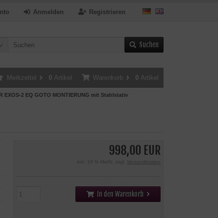
nto
Anmelden
Registrieren
Suchen
Merkzettel
0
Artikel
Warenkorb
0
Artikel
ER EXOS-2 EQ GOTO MONTIERUNG mit Stahlstativ
998,00 EUR
inkl. 19 % MwSt. zzgl.
Versandkosten
In den Warenkorb