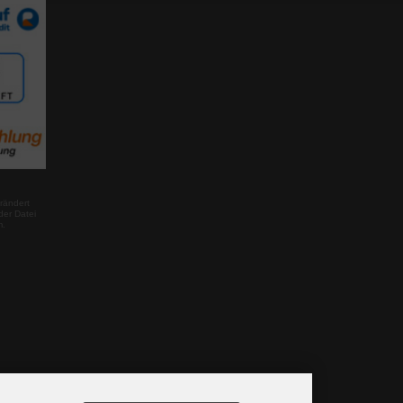
rändert
der Datei
m.