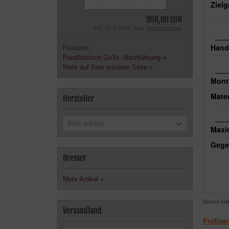
Ziel
998,00 EUR
inkl. 19 % MwSt. zzgl.
Versandkosten
Hand
Features:
Parallaktisch GoTo -Nachführung »
Mehr auf Ihrer privaten Seite »
Mont
Mater
Hersteller
Bitte wählen
Maxim
Gege
Bresser
Mehr Artikel
»
Diesen Art
Versandland
Profitie