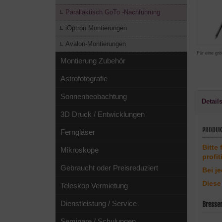
Parallaktisch GoTo -Nachführung
iOptron Montierungen
Avalon-Montierungen
Für eine grö
Montierung Zubehör
Astrofotografie
Sonnenbeobachtung
Detail
3D Druck / Entwicklungen
PRODUK
Ferngläser
Bitte
Mikroskope
profit
Gebraucht oder Preisreduziert
Bei j
Diese
Teleskop Vermietung
Dienstleistung / Service
Bresse
Seminare / Schulungen