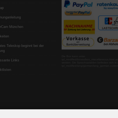
map
nunganleitung
erCam München
keiten
utes Teleskop beginnt bei der
ung
Die Box kann unter
tpl_modified/boxes/box_miscellaneous.html ve
essante Links
werden. Die Sprachvariablen befinden sich in 
tpl_modified/lang/german/lang_german.custo
ktlisten