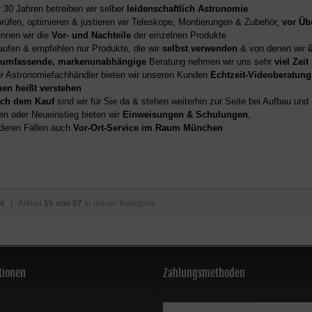
r 30 Jahren betreiben wir selber
leidenschaftlich Astronomie
prüfen, optimieren & justieren wir Teleskope, Montierungen & Zubehör,
vor Üb
nnen wir die
Vor- und Nachteile
der einzelnen Produkte
aufen & empfehlen nur Produkte, die wir
selbst verwenden
& von denen wir
umfassende, markenunabhängige
Beratung nehmen wir uns sehr
viel Zeit
er Astronomiefachhändler bieten wir unseren Kunden
Echtzeit-Videoberatung
hen heißt verstehen
ch dem Kauf
sind wir für Sie da & stehen weiterhin zur Seite bei Aufbau un
en oder Neueinstieg bieten wir
Einweisungen & Schulungen
,
deren Fällen auch
Vor-Ort-Service im Raum München
ht
| Artikel
15 von 87
in dieser Kategorie
tionen
Zahlungsmethoden