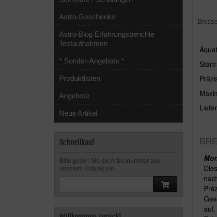
Astro-Geschenke
Bress
Astro-Blog Erfahrungsberichte
Testaufnahmen
Äquat
* Sonder-Angebote *
Start
Präzi
Produktlisten
Maxim
Angebote
Liefe
Neue Artikel
BRE
Schnellkauf
Mon
Bitte geben Sie die Artikelnummer aus
Dies
unserem Katalog ein.
nach
Präz
Gesc
auf.