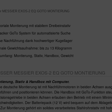
er MESSIER EXOS-2 EQ GOTO MONTIERUNG
oriale Montierung mit stabilem Dreibeinstativ
racker GoTo System für automatisierte Suche
se Nachführung dank hochwertiger Kugellager
ale Gewichtsaufnahme: bis zu 13 Kilogramm
rumfang: Montierung, Stativ, Handbox, Gewicht
SSER MESSIER EXOS-2 EQ GOTO MONTIERUNG
tierung, Stativ & Handbox mit Computer.
e deutsche Montierung ist mit Nachführmotoren in beiden Achsen ausg
führen und positionieren können. Die Handbox mit GoTo-Funktion steu
isionsgetriebe in beiden Achsen erlauben den Betrieb mit einem Minim
hwindigkeiten. Der Batteriepack (12 V) wird bequem auf dem Ablagetis
 Zur Montierung gehört ein solides verarbeitetes Stahlrohrstativ mit hoh