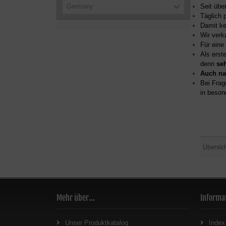
Germany
Seit übe
Täglich 
Damit ke
Wir verk
Für eine
Als erst
denn
se
Auch na
Bei Frag
in beson
Übersic
Mehr über...
Informa
Unser Produktkatalog
Index