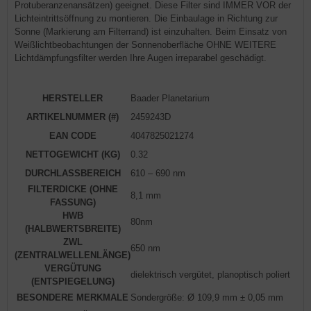
Protuberanzenansätzen) geeignet. Diese Filter sind IMMER VOR der
Lichteintrittsöffnung zu montieren. Die Einbaulage in Richtung zur
Sonne (Markierung am Filterrand) ist einzuhalten. Beim Einsatz von
Weißlichtbeobachtungen der Sonnenoberfläche OHNE WEITERE
Lichtdämpfungsfilter werden Ihre Augen irreparabel geschädigt.
HERSTELLER
Baader Planetarium
ARTIKELNUMMER (#)
2459243D
EAN CODE
4047825021274
NETTOGEWICHT (KG)
0.32
DURCHLASSBEREICH
610 – 690 nm
FILTERDICKE (OHNE
8,1 mm
FASSUNG)
HWB
80nm
(HALBWERTSBREITE)
ZWL
650 nm
(ZENTRALWELLENLÄNGE)
VERGÜTUNG
dielektrisch vergütet, planoptisch poliert
(ENTSPIEGELUNG)
BESONDERE MERKMALE
Sondergröße: Ø 109,9 mm ± 0,05 mm