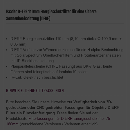
Baader D-ERF 110mm Energieschutzfilter für eine sichere
Sonnenbeobachtung (DERF)
D-ERF Energieschutzfilter 110 mm (8,10 mm dick / Ø 109,9 mm ±
0,05 mm)
D-ERF Vorfilter zur Wärmereduzierung für die H-alpha Beobachtung
mit SolarSpectrum Oberflächenfiltern und Protuberanzenansätzen
mit IR Blockbeschichtung
Planparallelescheibe (OHNE Fassung) aus BK-7 Glas, beide
Flächen sind feinoptisch auf lambda/10 poliert.
IR-Cut, dielektrisch beschichtet
HINWEIS ZU D-ERF FILTERFASSUNGEN:
Bitte beachten Sie unsere Hinweise zur
Verfügbarkeit von 3D-
gedruckten oder CNC-gedrehten Fassungen für Objektiv-D-ERF-
Filter als Einzelanfertigung
. Diese finden Sie auf der
Produktseite
Filterfassungen für D-ERF Energieschutzfilter 75-
180mm
(verschiedene Versionen / Varianten erhältlich)