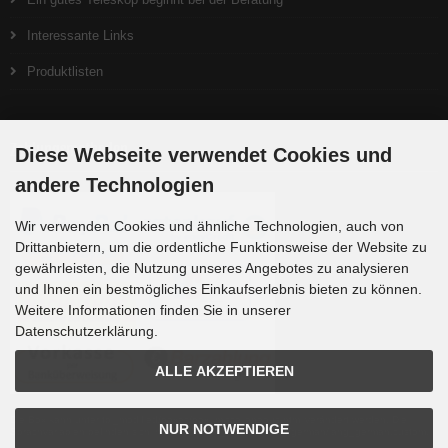
Interessante Links
Produktlisten
Zahlungsmethoden
Diese Webseite verwendet Cookies und
andere Technologien
Wir verwenden Cookies und ähnliche Technologien, auch von
Drittanbietern, um die ordentliche Funktionsweise der Website zu
gewährleisten, die Nutzung unseres Angebotes zu analysieren
und Ihnen ein bestmögliches Einkaufserlebnis bieten zu können.
Weitere Informationen finden Sie in unserer
Datenschutzerklärung.
ALLE AKZEPTIEREN
Die Box kann unter tpl_modified/boxes/box_miscellaneous.html verändert werden. Die
NUR NOTWENDIGE
Sprachvariablen befinden sich in der Datei tpl_modified/lang/german/lang_german.custom.