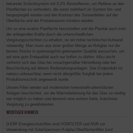
bekannte Schichtsystem mit 0,2% Restreflexion, um Reflexe an den
Planflächen zu verhindern, die sonst mehrfach im System hin- und
hergespiegelt würden und den Kontrast des Sonnenbildes auf der
Oberfläche und der Protuberanzen mindern würden.
Um so eine exakte Planfläche herzustellen und die Planität auch trotz
der anliegenden Kräfte durch die unterschiedlichen
Vergütungsschichten zu erhalten, ist ein hoher technischer Aufwand
notwendig. Man muss aus einer großen Menge an Rohglas nur die
besten Stücke in spannungsfrei getemperter Qualität aussuchen, um
auf eine gute Endqualität auch nur hoffen zu dürfen. Allzu leicht
verformt sich das Glas bei unsachgemäßer Herstellung oder bei
Beschichtung auf älteren Bedampfungsanlagen. Das Endprodukt ist
nahezu unbrauchbar, wenn nicht allergrößte Sorgfalt bei jedem
Produktionsschritt angewandt wurde.
Unsere Filter werden auf modernsten Ionenstrahl-unterstützten
Anlagen beschichtet, um die Wärmebelastung für das Glas so niedrig
wie möglich zu halten und dennoch eine extrem harte, kratzfeste
Vergütung zu gewährleisten.
WICHTIGER HINWEIS:
D-ERF-Energieschutzfilter sind VORFILTER und NUR zur
Verwendung mit SolarSpectrum H-alpha Oberflächenfilter (und