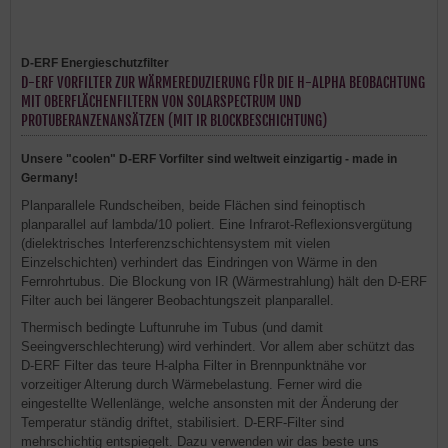
D-ERF Energieschutzfilter
D-ERF VORFILTER ZUR WÄRMEREDUZIERUNG FÜR DIE H-ALPHA BEOBACHTUNG
MIT OBERFLÄCHENFILTERN VON SOLARSPECTRUM UND
PROTUBERANZENANSÄTZEN (MIT IR BLOCKBESCHICHTUNG)
Unsere "coolen" D-ERF Vorfilter sind weltweit einzigartig - made in
Germany!
Planparallele Rundscheiben, beide Flächen sind feinoptisch
planparallel auf lambda/10 poliert. Eine Infrarot-Reflexionsvergütung
(dielektrisches Interferenzschichtensystem mit vielen
Einzelschichten) verhindert das Eindringen von Wärme in den
Fernrohrtubus. Die Blockung von IR (Wärmestrahlung) hält den D-ERF
Filter auch bei längerer Beobachtungszeit planparallel.
Thermisch bedingte Luftunruhe im Tubus (und damit
Seeingverschlechterung) wird verhindert. Vor allem aber schützt das
D-ERF Filter das teure H-alpha Filter in Brennpunktnähe vor
vorzeitiger Alterung durch Wärmebelastung. Ferner wird die
eingestellte Wellenlänge, welche ansonsten mit der Änderung der
Temperatur ständig driftet, stabilisiert. D-ERF-Filter sind
mehrschichtig entspiegelt. Dazu verwenden wir das beste uns