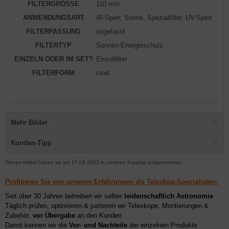
FILTERGRÖSSE
110 mm
ANWENDUNGSART
IR-Sperr, Sonne, Spezialfilter, UV-Sperr
FILTERFASSUNG
ungefasst
FILTERTYP
Sonnen-Energieschutz
EINZELN ODER IM SET?
Einzelfilter
FILTERFORM
rund
Mehr Bilder
Kunden-Tipp
Diesen Artikel haben wir am 17.08.2023 in unseren Katalog aufgenommen.
Profitieren Sie von unseren Erfahrungen als Teleskop-Spezialisten:
Seit über 30 Jahren betreiben wir selber
leidenschaftlich Astronomie
Täglich prüfen, optimieren & justieren wir Teleskope, Montierungen &
Zubehör,
vor Übergabe
an den Kunden
Damit kennen wir die
Vor- und Nachteile
der einzelnen Produkte