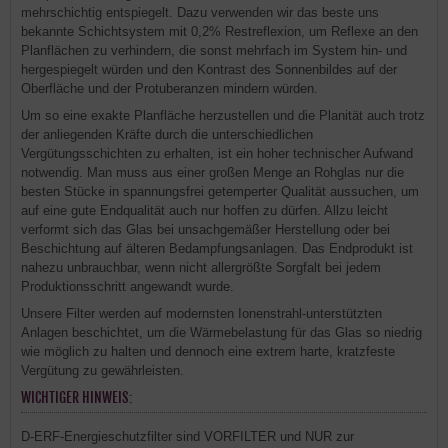
mehrschichtig entspiegelt. Dazu verwenden wir das beste uns
bekannte Schichtsystem mit 0,2% Restreflexion, um Reflexe an den
Planflächen zu verhindern, die sonst mehrfach im System hin- und
hergespiegelt würden und den Kontrast des Sonnenbildes auf der
Oberfläche und der Protuberanzen mindern würden.
Um so eine exakte Planfläche herzustellen und die Planität auch trotz
der anliegenden Kräfte durch die unterschiedlichen
Vergütungsschichten zu erhalten, ist ein hoher technischer Aufwand
notwendig. Man muss aus einer großen Menge an Rohglas nur die
besten Stücke in spannungsfrei getemperter Qualität aussuchen, um
auf eine gute Endqualität auch nur hoffen zu dürfen. Allzu leicht
verformt sich das Glas bei unsachgemäßer Herstellung oder bei
Beschichtung auf älteren Bedampfungsanlagen. Das Endprodukt ist
nahezu unbrauchbar, wenn nicht allergrößte Sorgfalt bei jedem
Produktionsschritt angewandt wurde.
Unsere Filter werden auf modernsten Ionenstrahl-unterstützten
Anlagen beschichtet, um die Wärmebelastung für das Glas so niedrig
wie möglich zu halten und dennoch eine extrem harte, kratzfeste
Vergütung zu gewährleisten.
WICHTIGER HINWEIS:
D-ERF-Energieschutzfilter sind VORFILTER und NUR zur