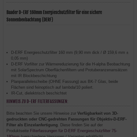
Baader D-ERF 160mm Energieschutzfilter für eine sichere
Sonnenbeobachtung (DERF)
D-ERF Energieschutzfilter 160 mm (9,90 mm dick / Ø 159,6 mm ±
0,05 mm)
D-ERF Vorfilter zur Wärmereduzierung für die H-alpha Beobachtung
mit SolarSpectrum Oberflächenfiltern und Protuberanzenansätzen
mit IR Blockbeschichtung
Planparallelescheibe (OHNE Fassung) aus BK-7 Glas, beide
Flächen sind feinoptisch auf lambda/10 poliert.
IR-Cut, dielektrisch beschichtet
HINWEIS ZU D-ERF FILTERFASSUNGEN:
Bitte beachten Sie unsere Hinweise zur
Verfügbarkeit von 3D-
gedruckten oder CNC-gedrehten Fassungen für Objektiv-D-ERF-
Filter als Einzelanfertigung
. Diese finden Sie auf der
Produktseite
Filterfassungen für D-ERF Energieschutzfilter 75-
180mm
(verschiedene Versionen / Varianten erhältlich)