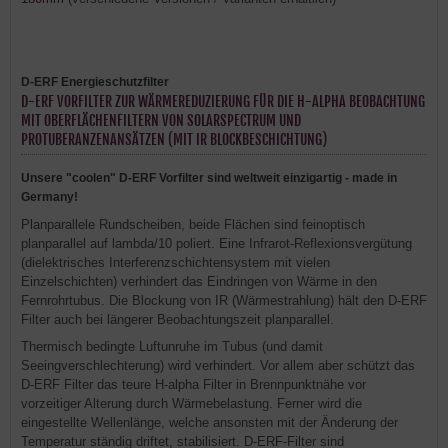
D-ERF Energieschutzfilter
D-ERF VORFILTER ZUR WÄRMEREDUZIERUNG FÜR DIE H-ALPHA BEOBACHTUNG
MIT OBERFLÄCHENFILTERN VON SOLARSPECTRUM UND
PROTUBERANZENANSÄTZEN (MIT IR BLOCKBESCHICHTUNG)
Unsere "coolen" D-ERF Vorfilter sind weltweit einzigartig - made in
Germany!
Planparallele Rundscheiben, beide Flächen sind feinoptisch
planparallel auf lambda/10 poliert. Eine Infrarot-Reflexionsvergütung
(dielektrisches Interferenzschichtensystem mit vielen
Einzelschichten) verhindert das Eindringen von Wärme in den
Fernrohrtubus. Die Blockung von IR (Wärmestrahlung) hält den D-ERF
Filter auch bei längerer Beobachtungszeit planparallel.
Thermisch bedingte Luftunruhe im Tubus (und damit
Seeingverschlechterung) wird verhindert. Vor allem aber schützt das
D-ERF Filter das teure H-alpha Filter in Brennpunktnähe vor
vorzeitiger Alterung durch Wärmebelastung. Ferner wird die
eingestellte Wellenlänge, welche ansonsten mit der Änderung der
Temperatur ständig driftet, stabilisiert. D-ERF-Filter sind