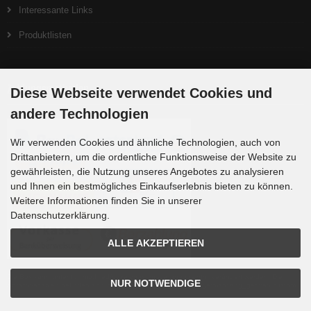
Interessante Links
Produktlisten
Zahlungsmethoden
Diese Webseite verwendet Cookies und
andere Technologien
Wir verwenden Cookies und ähnliche Technologien, auch von
Drittanbietern, um die ordentliche Funktionsweise der Website zu
gewährleisten, die Nutzung unseres Angebotes zu analysieren
und Ihnen ein bestmögliches Einkaufserlebnis bieten zu können.
Weitere Informationen finden Sie in unserer
Datenschutzerklärung.
ALLE AKZEPTIEREN
Die Box kann unter tpl_modified/boxes/box_miscellaneous.html verändert werden. Die
NUR NOTWENDIGE
Sprachvariablen befinden sich in der Datei tpl_modified/lang/german/lang_german.custom.