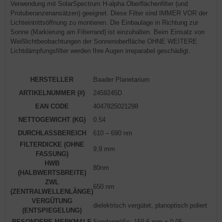
Verwendung mit SolarSpectrum H-alpha Oberflächenfilter (und
Protuberanzenansätzen) geeignet. Diese Filter sind IMMER VOR der
Lichteintrittsöffnung zu montieren. Die Einbaulage in Richtung zur
Sonne (Markierung am Filterrand) ist einzuhalten. Beim Einsatz von
Weißlichtbeobachtungen der Sonnenoberfläche OHNE WEITERE
Lichtdämpfungsfilter werden Ihre Augen irreparabel geschädigt.
HERSTELLER
Baader Planetarium
ARTIKELNUMMER (#)
2459245D
EAN CODE
4047825021298
NETTOGEWICHT (KG)
0.54
DURCHLASSBEREICH
610 – 690 nm
FILTERDICKE (OHNE
9,9 mm
FASSUNG)
HWB
80nm
(HALBWERTSBREITE)
ZWL
650 nm
(ZENTRALWELLENLÄNGE)
VERGÜTUNG
dielektrisch vergütet, planoptisch poliert
(ENTSPIEGELUNG)
BESONDERE MERKMALE
Sondergröße: 159,6 mm ± 0,05