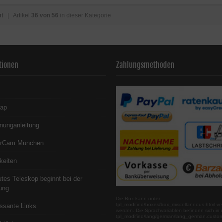
ht
| Artikel
36 von 56
in dieser Kategorie
tionen
Zahlungsmethoden
map
nunganleitung
erCam München
keiten
utes Teleskop beginnt bei der
ung
Die Box kann unter
tpl_modified/boxes/box_miscellaneous.html ve
essante Links
werden. Die Sprachvariablen befinden sich in 
tpl_modified/lang/german/lang_german.custo