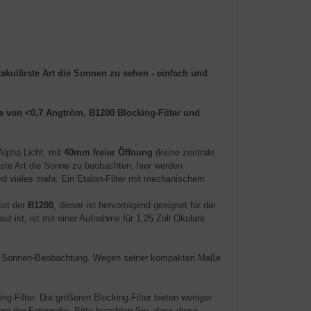
kulärste Art die Sonnen zu sehen - einfach und
 von <0,7 Angtröm, B1200 Blocking-Filter und
lpha Licht, mit
40mm freier Öffnung
(keine zentrale
lste Art die Sonne zu beobachten, hier werden
d vieles mehr. Ein Etalon-Filter mit mechanischem
ist der
B1200
, dieser ist hervorragend geeignet für die
ut ist, ist mit einer Aufnahme für 1,25 Zoll Okulare
lpha Sonnen-Beobachtung. Wegen seiner kompakten Maße
-Filter. Die größeren Blocking-Filter bieten weniger
i der Fotografie. Bitte beachten Sie, dass diese