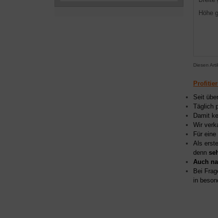
Höhe 
Diesen Art
Profitie
Seit übe
Täglich 
Damit ke
Wir verk
Für eine
Als erst
denn
se
Auch na
Bei Frag
in beson