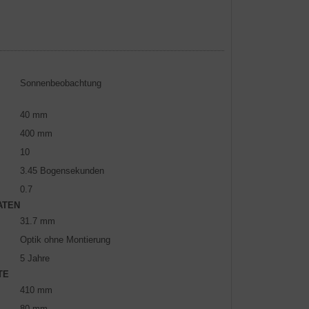
Sonnenbeobachtung
40 mm
400 mm
10
3.45 Bogensekunden
0.7
ATEN
31.7 mm
Optik ohne Montierung
5 Jahre
TE
410 mm
80 mm