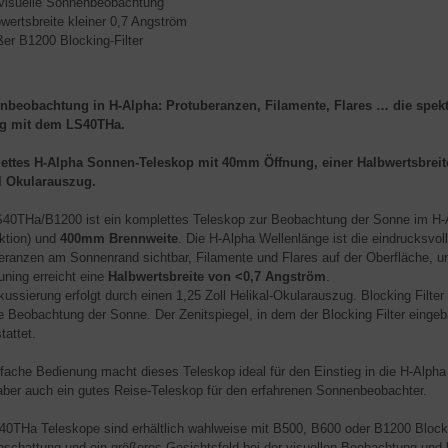
 visuelle Sonnenbeobachtung
wertsbreite kleiner 0,7 Angström
er B1200 Blocking-Filter
beobachtung in H-Alpha: Protuberanzen, Filamente, Flares … die spekta
ig mit dem LS40THa.
ttes H-Alpha Sonnen-Teleskop mit 40mm Öffnung, einer Halbwertsbreite
l Okularauszug.
40THa/B1200 ist ein komplettes Teleskop zur Beobachtung der Sonne im H-A
ktion) und
400mm Brennweite
. Die H-Alpha Wellenlänge ist die eindrucksvol
eranzen am Sonnenrand sichtbar, Filamente und Flares auf der Oberfläche, un
uning erreicht eine
Halbwertsbreite von <0,7 Angström
.
kussierung erfolgt durch einen 1,25 Zoll Helikal-Okularauszug. Blocking Filter 
le Beobachtung der Sonne. Der Zenitspiegel, in dem der Blocking Filter eingeba
tattet.
nfache Bedienung macht dieses Teleskop ideal für den Einstieg in die H-A
 aber auch ein gutes Reise-Teleskop für den erfahrenen Sonnenbeobachter.
40THa Teleskope sind erhältlich wahlweise mit B500, B600 oder B1200 Blocking
schattung und ein größeres Gesichtsfeld bei der visuellen Beobachtung und be