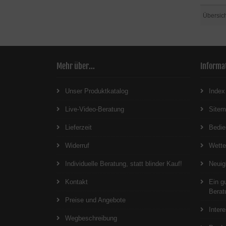
Übersic
Mehr über...
Informa
Unser Produktkatalog
Index
Live-Video-Beratung
Site
Lieferzeit
Bedie
Widerruf
Wett
Individuelle Beratung, statt blinder Kauf!
Neuig
Kontakt
Ein g
Berat
Preise und Angebote
Inter
Wegbeschreibung