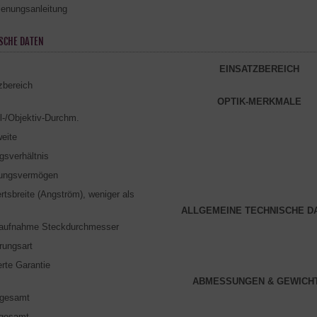
ienungsanleitung
SCHE DATEN
EINSATZBEREICH
zbereich
OPTIK-MERKMALE
l-/Objektiv-Durchm.
eite
gsverhältnis
sungsvermögen
rtsbreite (Angström), weniger als
ALLGEMEINE TECHNISCHE D
raufnahme Steckdurchmesser
rungsart
erte Garantie
ABMESSUNGEN & GEWICH
 gesamt
 gesamt