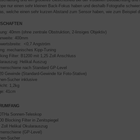
ope nur einen sehr kleinen Back-Fokus haben und deshalb Fotografie schwierig 
s, welche einen sehr kurzen Abstand zum Sensor haben, wie zum Beispiel
NSCHAFTEN
ung: 40mm (ohne zentrale Obstruktion, 2-linsiges Objektiv)
nnweite: 400mm
wertsbreite: <0,7 Angström
ing: mechanisches Kipp-Tuning
king Filter: B1200 mit 1,25 Zoll Anschluss
arauszug: Helikal Auszug
smenschiene nach Standard GP-Level
20 Gewinde (Standard-Gewinde für Foto-Stative)
nen-Sucher inklusive
cht: 1,2kg
ge: 41cm
ERUMFANG
0THa Sonnen-Teleskop
0 Blocking Filter in Zenitspiegel
 Zoll Helikal Okularauszug
smenschiene (GP-Level)
nen-Sucher