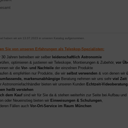
gesamt
ikel haben wir am 13.07.2023 in unseren Katalog aufgenommen.
ren Sie von unseren Erfahrungen als Teleskop-Spezialisten:
r 30 Jahren betreiben wir selber
leidenschaftlich Astronomie
prüfen, optimieren & justieren wir Teleskope, Montierungen & Zubehör,
vor Üb
nnen wir die
Vor- und Nachteile
der einzelnen Produkte
aufen & empfehlen nur Produkte, die wir
selbst verwenden
& von denen wir
umfassende, markenunabhängige
Beratung nehmen wir uns sehr
viel Zeit
er Astronomiefachhändler bieten wir unseren Kunden
Echtzeit-Videoberatung
hen heißt verstehen
ch dem Kauf
sind wir für Sie da & stehen weiterhin zur Seite bei Aufbau un
en oder Neueinstieg bieten wir
Einweisungen & Schulungen
,
deren Fällen auch
Vor-Ort-Service im Raum München