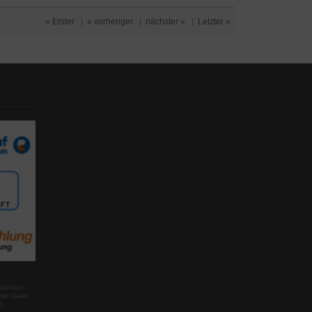
« Erster
|
« vorheriger
|
nächster »
|
Letzter »
rändert
der Datei
m.