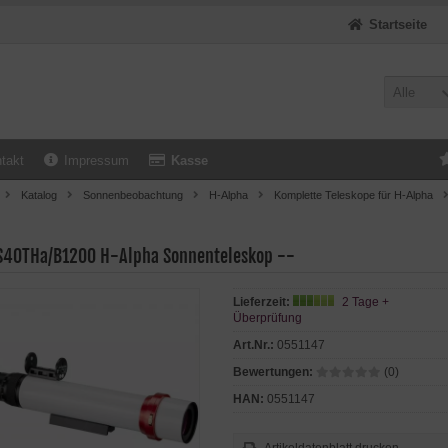
Startseite
Alle
takt
Impressum
Kasse
Katalog
Sonnenbeobachtung
H-Alpha
Komplette Teleskope für H-Alpha
S40THa/B1200 H-Alpha Sonnenteleskop --
Lieferzeit:
2 Tage +
Überprüfung
Art.Nr.:
0551147
Bewertungen:
(0)
HAN:
0551147