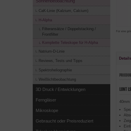
Sonnenbeobachtung
CaK-Linie (Kalzium, Calcium)
H-Alpha
Filteransätze / Doppelstacking /
Für eine grö
Frontfilter
Komplette Teleskope für H-Alpha
Natrium-D-Linie
Detail
Reviews, Tests und Tipps
Spektroheliographie
PRODUK
Weißlichtbeobachtung
3D Druck / Entwicklungen
LUNT L
Ferngläser
40mm S
Spez
Mikroskope
Abso
Gebraucht oder Preisreduziert
Zeig
Einf