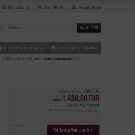
Mein Konto
Anmelden
Registrieren
Suchen
Merkzettel
0
Artikel
Warenkorb
0
Artikel
LUNT LS40THa/B1200 H-Alpha Sonnenteleskop --
1.998,00 EUR
Unser bisheriger Preis
1.480,00 EUR
Jetzt nur
Sie sparen 26% / 518,00 EUR
inkl. 19 % MwSt. zzgl.
Versandkosten
In den Warenkorb