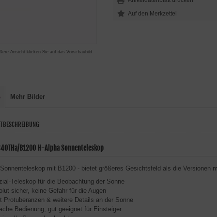
Artikeldatenblatt drucken
ßere Ansicht klicken Sie auf das Vorschaubild
s
Mehr Bilder
TBESCHREIBUNG
S40THa/B1200 H-Alpha Sonnenteleskop
onnenteleskop mit B1200 - bietet größeres Gesichtsfeld als die Versionen 
ial-Teleskop für die Beobachtung der Sonne
lut sicher, keine Gefahr für die Augen
t Protuberanzen & weitere Details an der Sonne
ache Bedienung, gut geeignet für Einsteiger