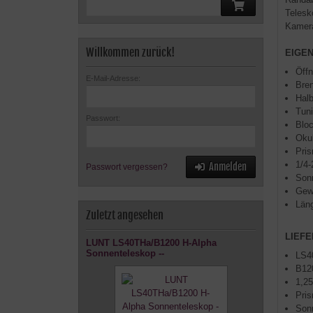
Telesk
Kamera
Willkommen zurück!
EIGE
Öffn
E-Mail-Adresse:
Bre
Halb
Tun
Passwort:
Bloc
Okul
Pri
1/4-
Anmelden
Passwort vergessen?
Son
Gewi
Län
Zuletzt angesehen
LIEF
LUNT LS40THa/B1200 H-Alpha
Sonnenteleskop --
LS4
B120
1,25
Pri
Son