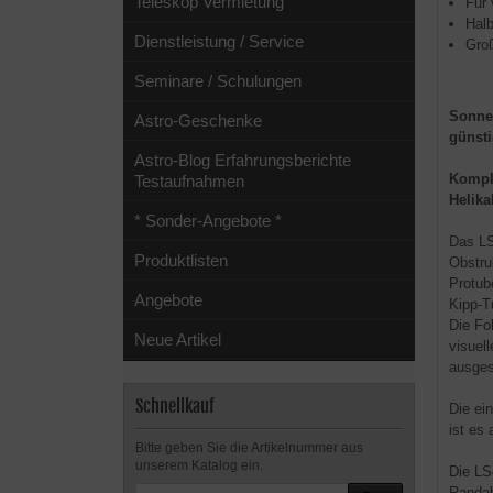
Teleskop Vermietung
Für
Halb
Dienstleistung / Service
Groß
Seminare / Schulungen
Sonnen
Astro-Geschenke
günst
Astro-Blog Erfahrungsberichte
Komple
Testaufnahmen
Helika
* Sonder-Angebote *
Das LS
Produktlisten
Obstru
Protub
Angebote
Kipp-T
Die Fo
Neue Artikel
visuel
ausges
Schnellkauf
Die ei
ist es
Bitte geben Sie die Artikelnummer aus
unserem Katalog ein.
Die LS
Randab