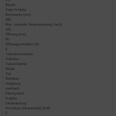
Bauart
Solar H-Alpha
Brennweite (mm)
480
Max. sinnvolle Vergroesserung (-fach)
160
Öffnung (mm)
80
Öffnungsverhältnis (f/)
6
Tubuskonstruktion
Volltubus
Tubusmaterial
Metall
Typ
Refraktor
Vergütung
mehrfach
Filtersystem
H-alpha
Okularauszug
Anschluss (okularseitig) (Zoll)
2