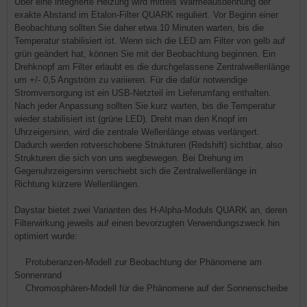
Über eine integrierte Heizung wird mittels Wärmeausdehnung der
exakte Abstand im Etalon-Filter QUARK reguliert. Vor Beginn einer
Beobachtung sollten Sie daher etwa 10 Minuten warten, bis die
Temperatur stabilisiert ist. Wenn sich die LED am Filter von gelb auf
grün geändert hat, können Sie mit der Beobachtung beginnen. Ein
Drehknopf am Filter erlaubt es die durchgelassene Zentralwellenlänge
um +/- 0,5 Angström zu variieren. Für die dafür notwendige
Stromversorgung ist ein USB-Netzteil im Lieferumfang enthalten.
Nach jeder Anpassung sollten Sie kurz warten, bis die Temperatur
wieder stabilisiert ist (grüne LED). Dreht man den Knopf im
Uhrzeigersinn, wird die zentrale Wellenlänge etwas verlängert.
Dadurch werden rotverschobene Strukturen (Redshift) sichtbar, also
Strukturen die sich von uns wegbewegen. Bei Drehung im
Gegenuhrzeigersinn verschiebt sich die Zentralwellenlänge in
Richtung kürzere Wellenlängen.
Daystar bietet zwei Varianten des H-Alpha-Moduls QUARK an, deren
Filterwirkung jeweils auf einen bevorzugten Verwendungszweck hin
optimiert wurde:
Protuberanzen-Modell zur Beobachtung der Phänomene am
Sonnenrand
Chromosphären-Modell für die Phänomene auf der Sonnenscheibe