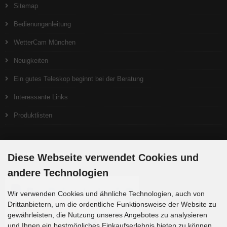
Sitemap
Bedienunganleitung
WetterCam München
Neuigkeiten
Ein gutes Teleskop beginnt bei der Beratung
Interessante Links
Produktlisten
Zahlungsmethoden
Diese Webseite verwendet Cookies und
andere Technologien
Wir verwenden Cookies und ähnliche Technologien, auch von
Drittanbietern, um die ordentliche Funktionsweise der Website zu
gewährleisten, die Nutzung unseres Angebotes zu analysieren
und Ihnen ein bestmögliches Einkaufserlebnis bieten zu können.