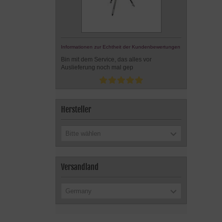
Informationen zur Echtheit der Kundenbewertungen
Bin mit dem Service, das alles vor
Auslieferung noch mal gep
Hersteller
Bitte wählen
Versandland
Germany