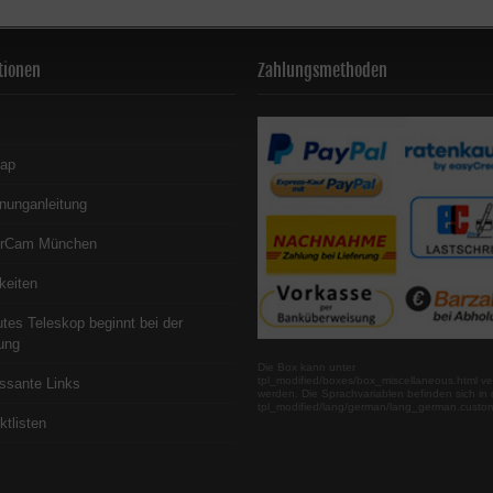
tionen
Zahlungsmethoden
map
nunganleitung
erCam München
keiten
utes Teleskop beginnt bei der
ung
Die Box kann unter
tpl_modified/boxes/box_miscellaneous.html ve
essante Links
werden. Die Sprachvariablen befinden sich in 
tpl_modified/lang/german/lang_german.custo
ktlisten