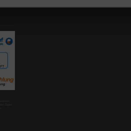
rändert
der Datei
m.