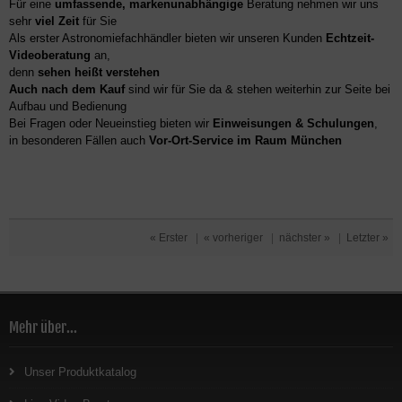
Für eine
umfassende, markenunabhängige
Beratung nehmen wir uns
sehr
viel Zeit
für Sie
Als erster Astronomiefachhändler bieten wir unseren Kunden
Echtzeit-
Videoberatung
an,
denn
sehen heißt verstehen
Auch nach dem Kauf
sind wir für Sie da & stehen weiterhin zur Seite bei
Aufbau und Bedienung
Bei Fragen oder Neueinstieg bieten wir
Einweisungen & Schulungen
,
in besonderen Fällen auch
Vor-Ort-Service im Raum München
« Erster
|
« vorheriger
|
nächster »
|
Letzter »
Mehr über...
Unser Produktkatalog