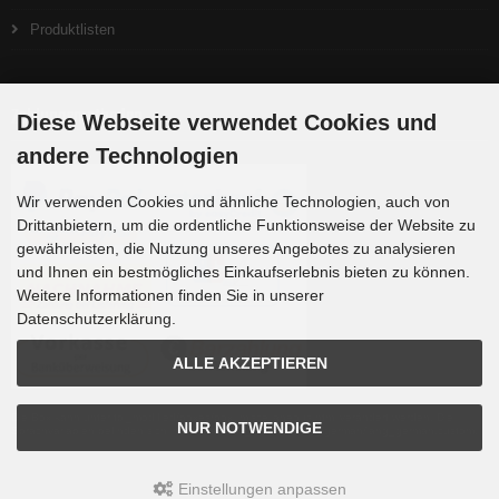
Produktlisten
Zahlungsmethoden
Diese Webseite verwendet Cookies und
andere Technologien
Wir verwenden Cookies und ähnliche Technologien, auch von
Drittanbietern, um die ordentliche Funktionsweise der Website zu
gewährleisten, die Nutzung unseres Angebotes zu analysieren
und Ihnen ein bestmögliches Einkaufserlebnis bieten zu können.
Weitere Informationen finden Sie in unserer
Datenschutzerklärung.
ALLE AKZEPTIEREN
Die Box kann unter tpl_modified/boxes/box_miscellaneous.html verändert werden. Die
NUR NOTWENDIGE
Sprachvariablen befinden sich in der Datei tpl_modified/lang/german/lang_german.custom.
Einstellungen anpassen