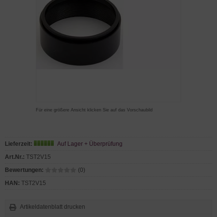
Für eine größere Ansicht klicken Sie auf das Vorschaubild
Lieferzeit:
Auf Lager + Überprüfung
Art.Nr.:
TST2V15
Bewertungen:
(0)
HAN:
TST2V15
Artikeldatenblatt drucken