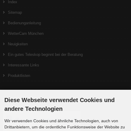
Index
Sitemap
Bedienunganleitung
WetterCam München
Neuigkeiten
Ein gutes Teleskop beginnt bei der Beratung
Interessante Links
Produktlisten
Zahlungsmethoden
Diese Webseite verwendet Cookies und
andere Technologien
Wir verwenden Cookies und ähnliche Technologien, auch von
Drittanbietern, um die ordentliche Funktionsweise der Website zu