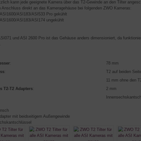
zlich kann jede geeignete Kamera über das T2-Gewinde an den Tilter angesc
n Anschluss direkt an das Kameragehäuse bei folgenden ZWO Kameras:
ASI1600/ASI183/ASI533 Pro gekühlt
ASI1600/ASI183/ASI174 ungekühlt
ASI071 und ASI 2600 Pro ist das Gehäuse anders dimensioniert, da funktionier
.
esser
:
78 mm
ss
:
T2 auf beiden Seit
11 mm ohne den T
s T2-T2 Adapters
:
2 mm
:
Innensechskantsc
ansch
apter mit beidseitigem Außengewinde
chskantschlüssel