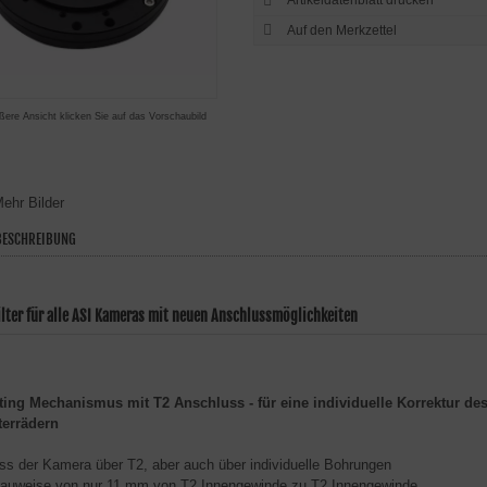
Artikeldatenblatt drucken
ßere Ansicht klicken Sie auf das Vorschaubild
ehr Bilder
ESCHREIBUNG
ilter für alle ASI Kameras mit neuen Anschlussmöglichkeiten
ing Mechanismus mit T2 Anschluss - für eine individuelle Korrektur des
terrädern
s der Kamera über T2, aber auch über individuelle Bohrungen
auweise von nur 11 mm von T2 Innengewinde zu T2 Innengewinde