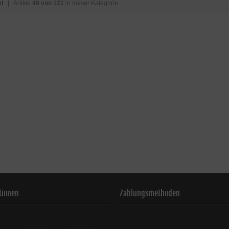
ht
| Artikel
49 von 121
in dieser Kategorie
tionen
Zahlungsmethoden