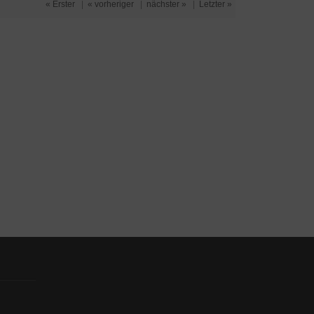
« Erster
|
« vorheriger
|
nächster »
|
Letzter »