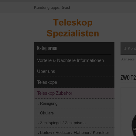
Kundengruppe:
Gast
Kategorien
Kont
Startseite
Vorteile & Nachteile Informationen
Über uns
ZWO T2
Teleskope
Teleskop Zubehör
Reinigung
Okulare
Zenitspiegel / Zenitprisma
Barlow / Reducer / Flattener / Korrektor