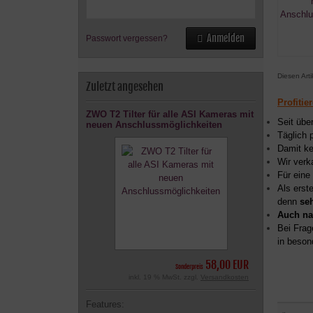
Anmelden
Passwort vergessen?
Diesen Art
Zuletzt angesehen
Profitie
ZWO T2 Tilter für alle ASI Kameras mit
Seit übe
neuen Anschlussmöglichkeiten
Täglich 
Damit ke
Wir verk
Für eine
Als erst
denn
se
Auch na
Bei Frag
in beson
58,00 EUR
Sonderpreis
inkl. 19 % MwSt. zzgl.
Versandkosten
Features: