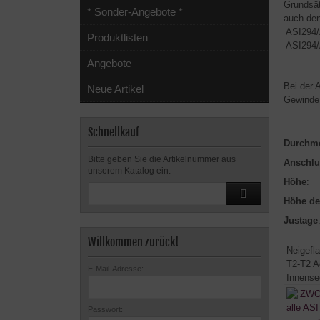
Grundsät
* Sonder-Angebote *
auch de
ASI294/
Produktlisten
ASI294/
Angebote
Bei der 
Neue Artikel
Gewinde
Schnellkauf
Durchm
Bitte geben Sie die Artikelnummer aus
Anschlu
unserem Katalog ein.
Höhe
:
Höhe de
Justage
Willkommen zurück!
Neigefl
T2-T2 Ad
E-Mail-Adresse:
Innense
Passwort: