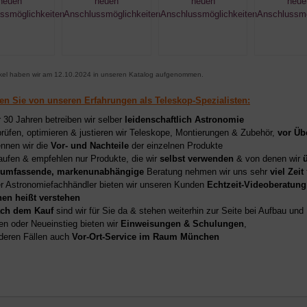
ikel haben wir am 12.10.2024 in unseren Katalog aufgenommen.
ren Sie von unseren Erfahrungen als Teleskop-Spezialisten:
r 30 Jahren betreiben wir selber
leidenschaftlich Astronomie
prüfen, optimieren & justieren wir Teleskope, Montierungen & Zubehör,
vor Üb
nnen wir die
Vor- und Nachteile
der einzelnen Produkte
aufen & empfehlen nur Produkte, die wir
selbst verwenden
& von denen wir
umfassende, markenunabhängige
Beratung nehmen wir uns sehr
viel Zeit
er Astronomiefachhändler bieten wir unseren Kunden
Echtzeit-Videoberatung
hen heißt verstehen
ch dem Kauf
sind wir für Sie da & stehen weiterhin zur Seite bei Aufbau un
en oder Neueinstieg bieten wir
Einweisungen & Schulungen
,
deren Fällen auch
Vor-Ort-Service im Raum München