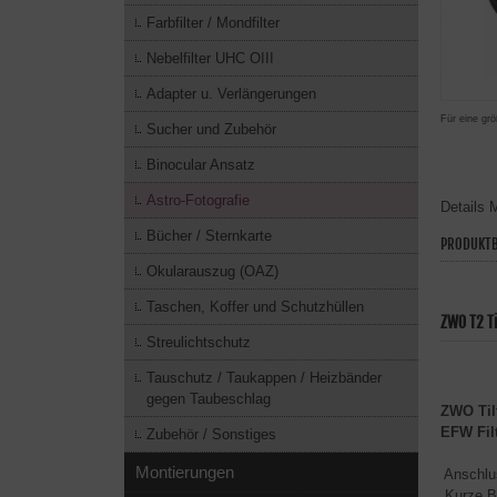
Farbfilter / Mondfilter
Nebelfilter UHC OIII
Adapter u. Verlängerungen
Für eine grö
Sucher und Zubehör
Binocular Ansatz
Astro-Fotografie
Details
M
Bücher / Sternkarte
PRODUKTB
Okularauszug (OAZ)
Taschen, Koffer und Schutzhüllen
ZWO T2 T
Streulichtschutz
Tauschutz / Taukappen / Heizbänder
gegen Taubeschlag
ZWO Tilt
EFW Fil
Zubehör / Sonstiges
Montierungen
Anschlus
Kurze B