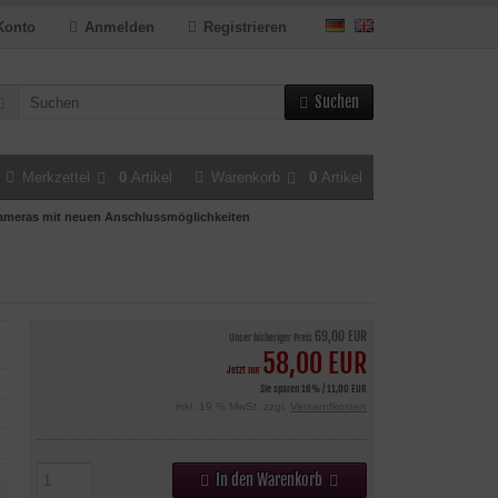
Konto
Anmelden
Registrieren
Suchen
Merkzettel
0
Artikel
Warenkorb
0
Artikel
 Kameras mit neuen Anschlussmöglichkeiten
69,00 EUR
Unser bisheriger Preis
58,00 EUR
Jetzt nur
Sie sparen 16% / 11,00 EUR
inkl. 19 % MwSt. zzgl.
Versandkosten
In den Warenkorb