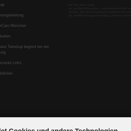
map
Die Box kann unter
tpl_modified/boxes/box_miscellaneous.html ve
werden. Die Sprachvariablen befinden sich in 
nunganleitung
tpl_modified/lang/german/lang_german.custo
erCam München
keiten
utes Teleskop beginnt bei der
ung
essante Links
ktlisten