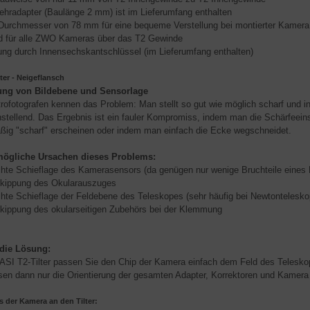
radapter (Baulänge 2 mm) ist im Lieferumfang enthalten
urchmesser von 78 mm für eine bequeme Verstellung bei montierter Kamera
 für alle ZWO Kameras über das T2 Gewinde
ung durch Innensechskantschlüssel (im Lieferumfang enthalten)
lter - Neigeflansch
ng von Bildebene und Sensorlage
trofotografen kennen das Problem: Man stellt so gut wie möglich scharf und in
nstellend. Das Ergebnis ist ein fauler Kompromiss, indem man die Schärfeeinst
ßig "scharf" erscheinen oder indem man einfach die Ecke wegschneidet.
mögliche Ursachen dieses Problems:
chte Schieflage des Kamerasensors (da genügen nur wenige Bruchteile eines M
rkippung des Okularauszuges
chte Schieflage der Feldebene des Teleskopes (sehr häufig bei Newtontelesko
kippung des okularseitigen Zubehörs bei der Klemmung
 die Lösung:
ASI T2-Tilter passen Sie den Chip der Kamera einfach dem Feld des Telesko
en dann nur die Orientierung der gesamten Adapter, Korrektoren und Kamera
 der Kamera an den Tilter: