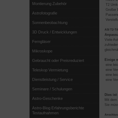
Montierung Zubehör
T2 Umkeh
Großer D
Astrofotografie
Passend
Verstell
Sonnenbeobachtung
ASI T2-Ti
3D Druck / Entwicklungen
Anpassu
Viele As
Ferngläser
zufriede
gleichmä
Mikroskope
Einige 
Gebraucht oder Preisreduziert
eine lei
Teleskop Vermietung
eine Ve
eine lei
Dienstleistung / Service
eine Ver
Seminare / Schulungen
Dies ist
Astro-Geschenke
Mit dem 
Sie müss
Astro-Blog Erfahrungsberichte
Testaufnahmen
Anschluss