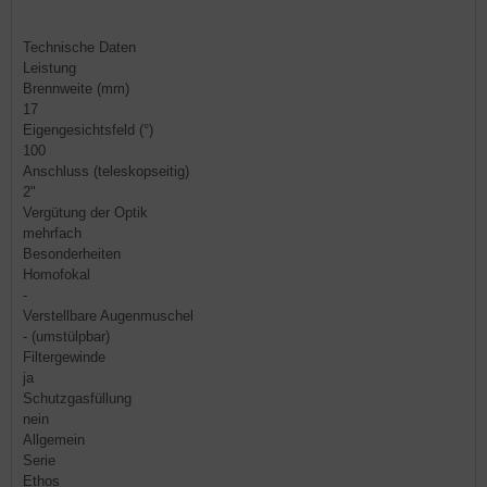
Technische Daten
Leistung
Brennweite (mm)
17
Eigengesichtsfeld (°)
100
Anschluss (teleskopseitig)
2"
Vergütung der Optik
mehrfach
Besonderheiten
Homofokal
-
Verstellbare Augenmuschel
- (umstülpbar)
Filtergewinde
ja
Schutzgasfüllung
nein
Allgemein
Serie
Ethos