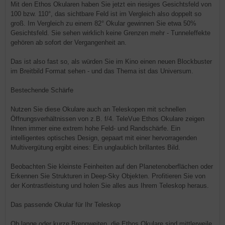
Mit den Ethos Okularen haben Sie jetzt ein riesiges Gesichtsfeld von
100 bzw. 110°, das sichtbare Feld ist im Vergleich also doppelt so
groß. Im Vergleich zu einem 82° Okular gewinnen Sie etwa 50%
Gesichtsfeld. Sie sehen wirklich keine Grenzen mehr - Tunneleffekte
gehören ab sofort der Vergangenheit an.
Das ist also fast so, als würden Sie im Kino einen neuen Blockbuster
im Breitbild Format sehen - und das Thema ist das Universum.
Bestechende Schärfe
Nutzen Sie diese Okulare auch an Teleskopen mit schnellen
Öffnungsverhältnissen von z.B. f/4. TeleVue Ethos Okulare zeigen
Ihnen immer eine extrem hohe Feld- und Randschärfe. Ein
intelligentes optisches Design, gepaart mit einer hervorragenden
Multivergütung ergibt eines: Ein unglaublich brillantes Bild.
Beobachten Sie kleinste Feinheiten auf den Planetenoberflächen oder
Erkennen Sie Strukturen in Deep-Sky Objekten. Profitieren Sie von
der Kontrastleistung und holen Sie alles aus Ihrem Teleskop heraus.
Das passende Okular für Ihr Teleskop
Ob lange oder kurze Brennweiten, die Ethos Okulare sind mittlerweile