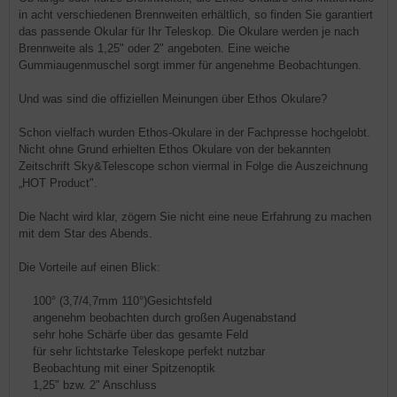
in acht verschiedenen Brennweiten erhältlich, so finden Sie garantiert
das passende Okular für Ihr Teleskop. Die Okulare werden je nach
Brennweite als 1,25" oder 2" angeboten. Eine weiche
Gummiaugenmuschel sorgt immer für angenehme Beobachtungen.
Und was sind die offiziellen Meinungen über Ethos Okulare?
Schon vielfach wurden Ethos-Okulare in der Fachpresse hochgelobt.
Nicht ohne Grund erhielten Ethos Okulare von der bekannten
Zeitschrift Sky&Telescope schon viermal in Folge die Auszeichnung
„HOT Product".
Die Nacht wird klar, zögern Sie nicht eine neue Erfahrung zu machen
mit dem Star des Abends.
Die Vorteile auf einen Blick:
100° (3,7/4,7mm 110°)Gesichtsfeld
angenehm beobachten durch großen Augenabstand
sehr hohe Schärfe über das gesamte Feld
für sehr lichtstarke Teleskope perfekt nutzbar
Beobachtung mit einer Spitzenoptik
1,25" bzw. 2" Anschluss