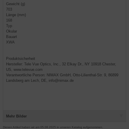
Gewicht (g)
703
Länge (mm)
168
Typ
Okular
Bauart
XWA
Produktsicherheit
Hersteller: Tele Vue Optics, Inc., 32 Elkay Dr., NY 10918 Chester,
US, www.televue.com
Verantwortliche Person: NIMAX GmbH, Otto-Lilienthal-Str. 9, 86899
Landsberg am Lech, DE, info@nimax.de
Mehr Bilder
Diesen Artikel haben wir am 05.08.2025 in unseren Katalog aufgenommen.