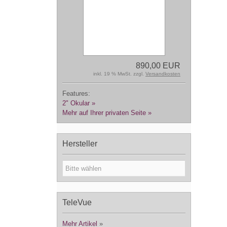
890,00 EUR
inkl. 19 % MwSt. zzgl.
Versandkosten
Features:
2" Okular »
Mehr auf Ihrer privaten Seite »
Hersteller
TeleVue
Mehr Artikel
»