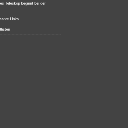
tes Teleskop beginnt bei der
g
ssante Links
listen