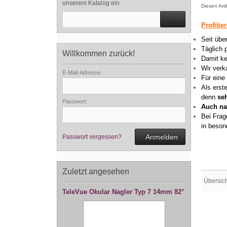
unserem Katalog ein.
Diesen Art
Profitie
Seit übe
Täglich 
Willkommen zurück!
Damit ke
Wir verk
E-Mail-Adresse:
Für eine
Als erst
denn
se
Passwort:
Auch na
Bei Frag
in beson
Anmelden
Passwort vergessen?
Zuletzt angesehen
Übersic
TeleVue Okular Nagler Typ 7 14mm 82°