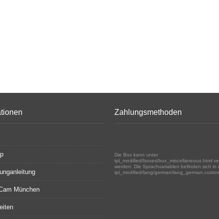
ationen
Zahlungsmethoden
ap
Die Box kann unter
tpl_modified/boxes/box_miscellaneous.html ve
werden. Die Sprachvariablen befinden sich in 
unganleitung
tpl_modified/lang/german/lang_german.custo
rCam München
eiten