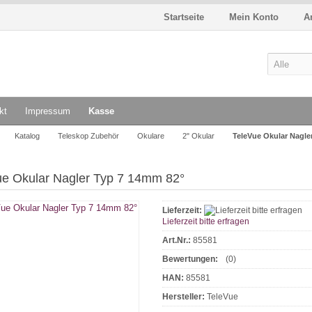
Startseite
Mein Konto
A
kt
Impressum
Kasse
Katalog
Teleskop Zubehör
Okulare
2" Okular
TeleVue Okular Nagle
ue Okular Nagler Typ 7 14mm 82°
Lieferzeit:
Lieferzeit bitte erfragen
Art.Nr.:
85581
Bewertungen:
(0)
HAN:
85581
Hersteller:
TeleVue