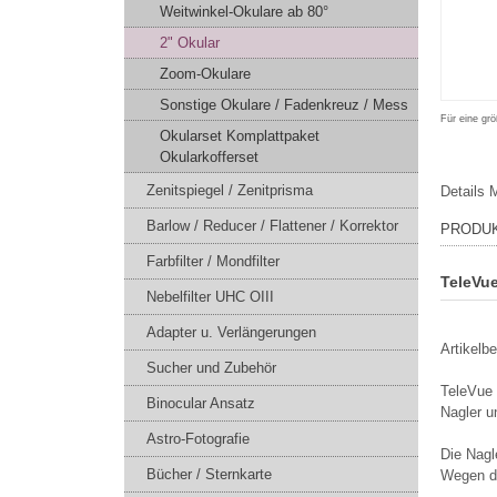
Weitwinkel-Okulare ab 80°
2" Okular
Zoom-Okulare
Sonstige Okulare / Fadenkreuz / Mess
Für eine grö
Okularset Komplattpaket
Okularkofferset
Zenitspiegel / Zenitprisma
Details
M
Barlow / Reducer / Flattener / Korrektor
PRODU
Farbfilter / Mondfilter
TeleVu
Nebelfilter UHC OIII
Adapter u. Verlängerungen
Artikelb
Sucher und Zubehör
TeleVue 
Binocular Ansatz
Nagler u
Astro-Fotografie
Die Nagl
Bücher / Sternkarte
Wegen de