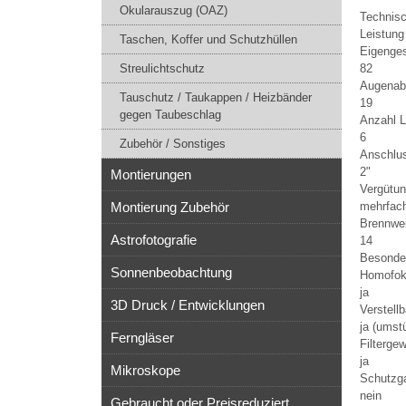
Okularauszug (OAZ)
Technis
Leistung
Taschen, Koffer und Schutzhüllen
Eigenges
82
Streulichtschutz
Augenab
Tauschutz / Taukappen / Heizbänder
19
gegen Taubeschlag
Anzahl L
6
Zubehör / Sonstiges
Anschlus
2"
Montierungen
Vergütun
mehrfach
Montierung Zubehör
Brennwe
Astrofotografie
14
Besonde
Sonnenbeobachtung
Homofok
ja
3D Druck / Entwicklungen
Verstell
ja (umst
Ferngläser
Filterge
ja
Mikroskope
Schutzga
nein
Gebraucht oder Preisreduziert