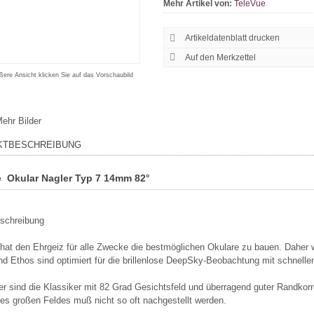
Mehr Artikel von:
TeleVue
Artikeldatenblatt drucken
ßere Ansicht klicken Sie auf das Vorschaubild
ehr Bilder
KTBESCHREIBUNG
e Okular Nagler Typ 7 14mm 82°
eschreibung
hat den Ehrgeiz für alle Zwecke die bestmöglichen Okulare zu bauen. Daher 
nd Ethos sind optimiert für die brillenlose DeepSky-Beobachtung mit schnel
er sind die Klassiker mit 82 Grad Gesichtsfeld und überragend guter Randko
s großen Feldes muß nicht so oft nachgestellt werden.