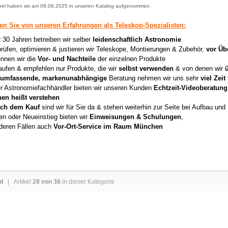
ikel haben wir am 09.08.2025 in unseren Katalog aufgenommen.
ren Sie von unseren Erfahrungen als Teleskop-Spezialisten:
r 30 Jahren betreiben wir selber
leidenschaftlich Astronomie
prüfen, optimieren & justieren wir Teleskope, Montierungen & Zubehör,
vor Üb
nnen wir die
Vor- und Nachteile
der einzelnen Produkte
aufen & empfehlen nur Produkte, die wir
selbst verwenden
& von denen wir
umfassende, markenunabhängige
Beratung nehmen wir uns sehr
viel Zeit
er Astronomiefachhändler bieten wir unseren Kunden
Echtzeit-Videoberatung
hen heißt verstehen
ch dem Kauf
sind wir für Sie da & stehen weiterhin zur Seite bei Aufbau un
en oder Neueinstieg bieten wir
Einweisungen & Schulungen
,
deren Fällen auch
Vor-Ort-Service im Raum München
ht
| Artikel
28 von 38
in dieser Kategorie