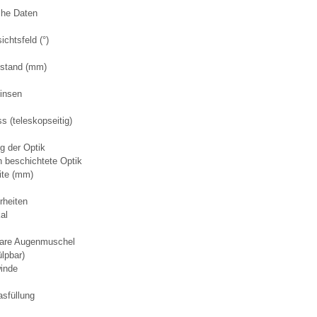
che Daten
ichtsfeld (°)
stand (mm)
insen
s (teleskopseitig)
g der Optik
 beschichtete Optik
ite (mm)
rheiten
al
bare Augenmuschel
ülpbar)
winde
sfüllung