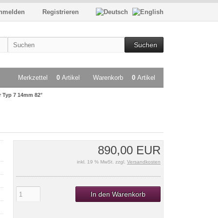
nmelden
Registrieren
Suchen
Merkzettel
0
Artikel
Warenkorb
0
Artikel
r Typ 7 14mm 82°
890,00 EUR
inkl. 19 % MwSt. zzgl.
Versandkosten
In den Warenkorb