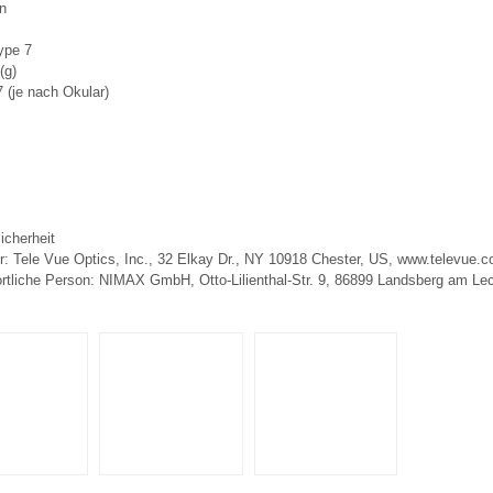
n
ype 7
(g)
7 (je nach Okular)
icherheit
er: Tele Vue Optics, Inc., 32 Elkay Dr., NY 10918 Chester, US, www.televue.
rtliche Person: NIMAX GmbH, Otto-Lilienthal-Str. 9, 86899 Landsberg am L