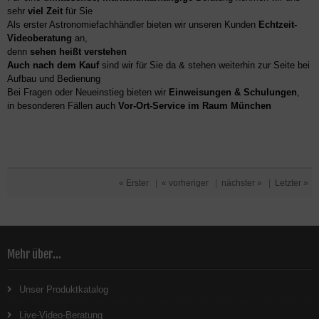
sehr
viel Zeit
für Sie
Als erster Astronomiefachhändler bieten wir unseren Kunden
Echtzeit-
Videoberatung
an,
denn
sehen heißt verstehen
Auch nach dem Kauf
sind wir für Sie da & stehen weiterhin zur Seite bei
Aufbau und Bedienung
Bei Fragen oder Neueinstieg bieten wir
Einweisungen & Schulungen
,
in besonderen Fällen auch
Vor-Ort-Service im Raum München
« Erster
|
« vorheriger
|
nächster »
|
Letzter »
Mehr über...
Unser Produktkatalog
Live-Video-Beratung