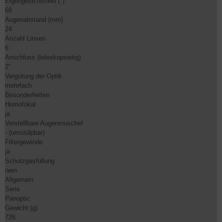
Eigengesichtsfeld (°)
68
Augenabstand (mm)
24
Anzahl Linsen
6
Anschluss (teleskopseitig)
2"
Vergütung der Optik
mehrfach
Besonderheiten
Homofokal
ja
Verstellbare Augenmuschel
- (umstülpbar)
Filtergewinde
ja
Schutzgasfüllung
nein
Allgemein
Serie
Panoptic
Gewicht (g)
726