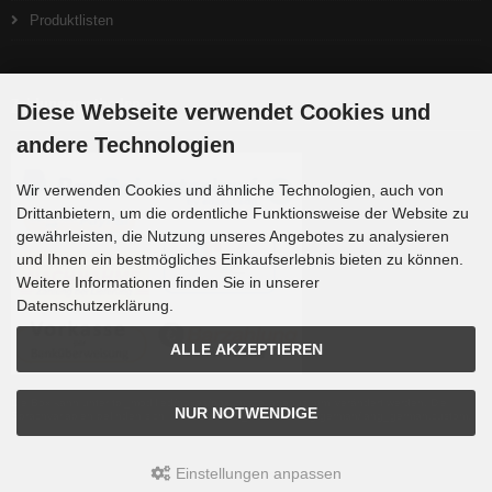
Produktlisten
Zahlungsmethoden
Diese Webseite verwendet Cookies und
andere Technologien
Wir verwenden Cookies und ähnliche Technologien, auch von
Drittanbietern, um die ordentliche Funktionsweise der Website zu
gewährleisten, die Nutzung unseres Angebotes zu analysieren
und Ihnen ein bestmögliches Einkaufserlebnis bieten zu können.
Weitere Informationen finden Sie in unserer
Datenschutzerklärung.
ALLE AKZEPTIEREN
Die Box kann unter tpl_modified/boxes/box_miscellaneous.html verändert werden. Die
NUR NOTWENDIGE
Sprachvariablen befinden sich in der Datei tpl_modified/lang/german/lang_german.custom.
Einstellungen anpassen