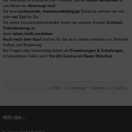
Wir verkaufen & empfehlen nur Produkte, die wir
selbst verwenden
&
von denen wir
überzeugt sind
Für eine
umfassende, markenunabhängige
Beratung nehmen wir uns
sehr
viel Zeit
für Sie
Als erster Astronomiefachhändler bieten wir unseren Kunden
Echtzeit-
Videoberatung
an,
denn
sehen heißt verstehen
Auch nach dem Kauf
sind wir für Sie da & stehen weiterhin zur Seite bei
Aufbau und Bedienung
Bei Fragen oder Neueinstieg bieten wir
Einweisungen & Schulungen
,
in besonderen Fällen auch
Vor-Ort-Service im Raum München
« Erster
|
« vorheriger
|
nächster »
|
Letzter »
Mehr über...