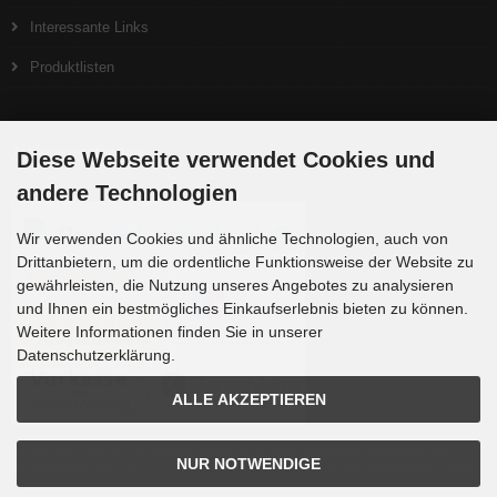
Interessante Links
Produktlisten
Zahlungsmethoden
Diese Webseite verwendet Cookies und
andere Technologien
Wir verwenden Cookies und ähnliche Technologien, auch von
Drittanbietern, um die ordentliche Funktionsweise der Website zu
gewährleisten, die Nutzung unseres Angebotes zu analysieren
und Ihnen ein bestmögliches Einkaufserlebnis bieten zu können.
Weitere Informationen finden Sie in unserer
Datenschutzerklärung.
ALLE AKZEPTIEREN
Die Box kann unter tpl_modified/boxes/box_miscellaneous.html verändert werden. Die
NUR NOTWENDIGE
Sprachvariablen befinden sich in der Datei tpl_modified/lang/german/lang_german.custom.