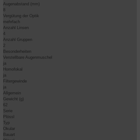
Augenabstand (mm)
8
Vergütung der Optik
mehrfach
Anzahl Linsen
4
Anzahl Gruppen
2
Besonderheiten
Verstellbare Augenmuschel
ja
Homofokal
ja
Filtergewinde
ja
Allgemein
Gewicht (g)
62
Serie
Plössl
Typ
Okular
Bauart