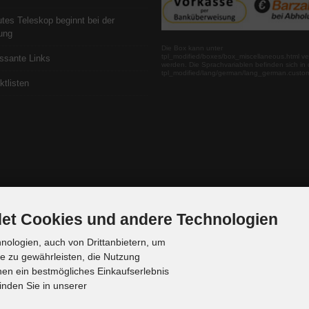
utes Teleskop beginnt bei der
ung
Die Box kann unter
tpl_modified/boxes/box_miscellaneous.html ve
essante Links
werden. Die Sprachvariablen befinden sich in 
tpl_modified/lang/german/lang_german.custo
ktlisten
et Cookies und andere Technologien
ologien, auch von Drittanbietern, um
te zu gewährleisten, die Nutzung
en ein bestmögliches Einkaufserlebnis
inden Sie in unserer