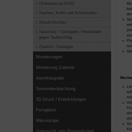
Okularauszug (OAZ)
Mon
kei
Taschen, Koffer und Schutzhüllen
der
Spa
Streulichtschutz
wir
Zwe
Tauschutz / Taukappen / Heizbänder
sin
gegen Taubeschlag
Ph
noc
Zubehör / Sonstiges
Opt
Montierungen
Montierung Zubehör
Astrofotografie
Mechan
Lei
Sonnenbeobachtung
sch
mög
3D Druck / Entwicklungen
Umk
Pos
Ferngläser
ohn
der
Mikroskope
Sic
Kom
Gebraucht oder Preisreduziert