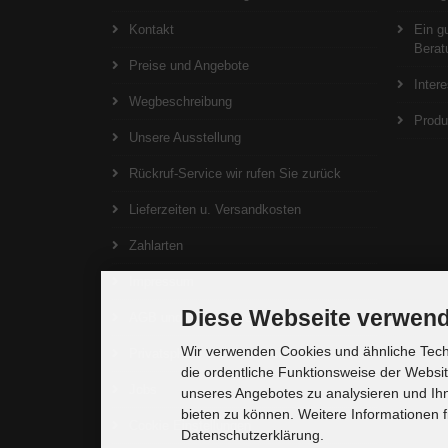
Kontakt
Ein g
Berat
Preise und Angebote
Inter
Wegbeschreibung
Produ
Unsere Ausstellung
Rückruf-Service wir rufen Sie zurück
Lieferzeiten u. Versandkosten
Zahlarten
Impressum
Diese Webseite verwend
AGB und Widerrufsrecht
Wir verwenden Cookies und ähnliche Techn
Privatsphäre und Datenschutz
die ordentliche Funktionsweise der Websi
Jobs
unseres Angebotes zu analysieren und Ihn
bieten zu können. Weitere Informationen f
Cookie Einstellungen
Datenschutzerklärung.