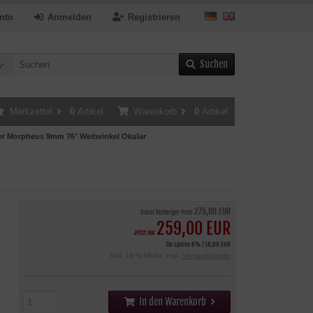
nto
Anmelden
Registrieren
Suchen
Merkzettel
0
Artikel
Warenkorb
0
Artikel
r Morpheus 9mm 76° Weitwinkel Okular
275,00 EUR
Unser bisheriger Preis
259,00 EUR
Jetzt nur
Sie sparen 6% / 16,00 EUR
inkl. 19 % MwSt. zzgl.
Versandkosten
In den Warenkorb