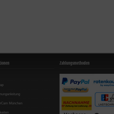
tionen
Zahlungsmethoden
map
nunganleitung
erCam München
keiten