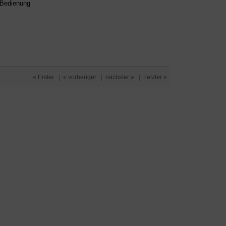
d Bedienung
« Erster
|
« vorheriger
|
nächster »
|
Letzter »