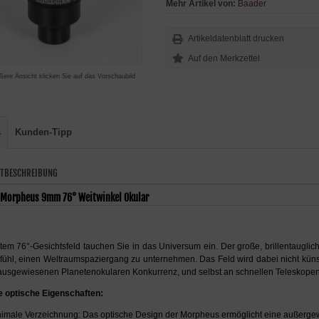
Mehr Artikel von:
Baader
Artikeldatenblatt drucken
ßere Ansicht klicken Sie auf das Vorschaubild
s
Kunden-Tipp
TBESCHREIBUNG
 Morpheus 9mm 76° Weitwinkel Okular
tem 76°-Gesichtsfeld tauchen Sie in das Universum ein. Der große, brillentaugl
ühl, einen Weltraumspaziergang zu unternehmen. Das Feld wird dabei nicht künstli
ausgewiesenen Planetenokularen Konkurrenz, und selbst an schnellen Teleskopen 
e optische Eigenschaften:
imale Verzeichnung: Das optische Design der Morpheus ermöglicht eine außerge