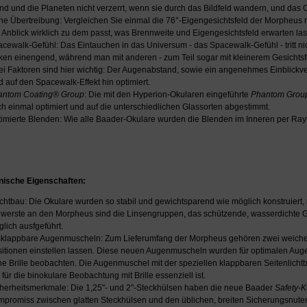
d und die Planeten nicht verzerrt, wenn sie durch das Bildfeld wandern, und das Ge
ne Übertreibung: Vergleichen Sie einmal die 76°-Eigengesichtsfeld der Morpheus
 Anblick wirklich zu dem passt, was Brennweite und Eigengesichtsfeld erwarten la
cewalk-Gefühl: Das Eintauchen in das Universum - das Spacewalk-Gefühl - tritt nic
ken einengend, während man mit anderen - zum Teil sogar mit kleinerem Gesichtsfel
i Faktoren sind hier wichtig: Der Augenabstand, sowie ein angenehmes Einblickv
d auf den Spacewalk-Effekt hin optimiert.
antom Coating® Group
: Die mit den Hyperion-Okularen eingeführte
Phantom
Grou
h einmal optimiert und auf die unterschiedlichen Glassorten abgestimmt.
imierte Blenden: Wie alle Baader-Okulare wurden die Blenden im Inneren per Raytrac
ische Eigenschaften:
chtbau: Die Okulare wurden so stabil und gewichtsparend wie möglich konstruiert, 
werste an den Morpheus sind die Linsengruppen, das schützende, wasserdichte Ge
lich ausfgeführt.
lappbare Augenmuscheln: Zum Lieferumfang der Morpheus gehören zwei weiche 
itionen einstellen lassen. Diese neuen Augenmuscheln wurden für optimalen Augen
e Brille beobachten. Die Augenmuschel mit der speziellen klappbaren Seitenlichtb
 für die binokulare Beobachtung mit Brille essenziell ist.
herheitsmerkmale: Die 1,25"- und 2"-Steckhülsen haben die neue Baader
Safety-K
promiss zwischen glatten Steckhülsen und den üblichen, breiten Sicherungsnuten.