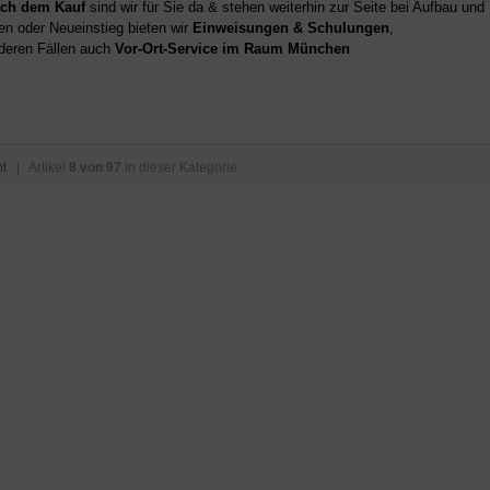
ch dem Kauf
sind wir für Sie da & stehen weiterhin zur Seite bei Aufbau un
en oder Neueinstieg bieten wir
Einweisungen & Schulungen
,
deren Fällen auch
Vor-Ort-Service im Raum München
ht
| Artikel
8 von 97
in dieser Kategorie