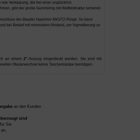
 wie Verkippung, die bei einer unglücklich
hmen, gibt der große Gummiring mit Waffelstruktur sicheren
Anschluss der
Baader Hyperion M43/T2-Ringe
. So kann
 und bei Bedarf mit minimalem Abstand, um Vignettierung zu
uch an einem
2"
-Auszug eingesteckt werden. Sie sind mit
chnellen Okularwechsel keine Taschenlampe benötigen.
ergabe
an den Kunden
überzeugt sind
für Sie
an,