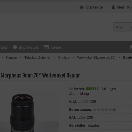
Startseite
Mein Ko
Alle
takt
Impressum
Kasse
Katalog
Teleskop Zubehör
Okulare
Weitwinkel-Okulare bis 80°
Baade
 Morpheus 9mm 76° Weitwinkel Okular
Lieferzeit:
Auf Lager +
Überprüfung
Art.Nr.:
2954209
Bewertungen:
(0)
HAN:
2954209
Hersteller:
Baader