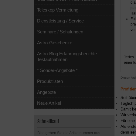
gla
pla
Teleskop Vermietung
Hal
Fot
Dienstleistung / Service
pra
ver
Seminare / Schulungen
Astro-Geschenke
Astro-Blog Erfahrungsberichte
Jedes 
Testaufnahmen
einer
l
* Sonder-Angebote *
Diesen Art
Produktlisten
Profitie
Angebote
Seit übe
Neue Artikel
Täglich 
Damit ke
Wir verk
Für eine
Schnellkauf
Als erst
denn
se
Bitte geben Sie die Artikelnummer aus