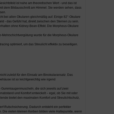
sichtsfeld ist nahe am theoretischen Wert - und das ist
 mit dem Bildausschnitt am Himmel. Sie werden sehen, dass
ssen.
ht bei allen Okularen gleichmäßig auf. Einige 82°-Okulare
d - das Gefühl hat, direkt zwischen den Sternen zu sein.
erhalten ohne Kidney-Bean-Effekt. Die Morpheus-Okulare
p
-Mehrschichtvergütung wurde für die Morpheus-Okulare
ing optimiert, um das Streulicht effektiv zu beseitigen.
nicht zuletzt für den Einsatz am Binokularansatz. Das
häuse ist so leichtgewichtig wie irgend
Gummiaugenmuscheln, die sich jeweils auf zwei
abstand und Komfort entwickelt – egal, ob Sie mit oder
lende bietet den maximalen Komfort und Streulichtschutz,
erf
-Rutschsicherung. Dadurch entsteht ein perfekter
 Die vielen kleinen Kerben bilden viele Haltepunkte, wenn