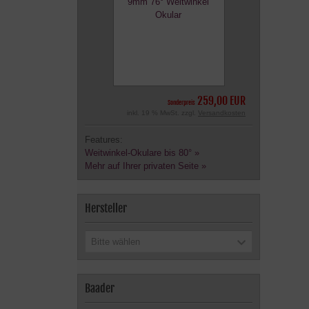
259,00 EUR
Sonderpreis
inkl. 19 % MwSt. zzgl.
Versandkosten
Features:
Weitwinkel-Okulare bis 80° »
Mehr auf Ihrer privaten Seite »
Hersteller
Bitte wählen
Baader