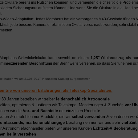
tte Okulare bereits ins Rutschen kommen, und vermeiden gleichzeitig die Probleme
tzierten Sicherungsnut auftreten können. Und wenn Sie die Okulare in die Hand ne
t.
o-/Video-Adaptation: Jedes Morpheus hat ein verborgenes M43-Gewinde für den 
ktisch jede bessere Kamera direkt mit dem Okular verschraubt werden, sehr stabil
meiden.
Morpheus-Weitwinkelokular kann sowohl an einem
1,25"
-Okularauszug als a
umineszierenden Beschriftung
der Brennweite versehen, so dass Sie für einen s
ikel haben wir am 21.05.2017 in unseren Katalog aufgenommen.
ren Sie von unseren Erfahrungen als Teleskop-Spezialisten:
r 30 Jahren betreiben wir selber
leidenschaftlich Astronomie
prüfen, optimieren & justieren wir Teleskope, Montierungen & Zubehör,
vor Üb
nnen wir die
Vor- und Nachteile
der einzelnen Produkte
aufen & empfehlen nur Produkte, die wir
selbst verwenden
& von denen wir
umfassende, markenunabhängige
Beratung nehmen wir uns sehr
viel Zeit
er Astronomiefachhändler bieten wir unseren Kunden
Echtzeit-Videoberatung
hen heißt verstehen