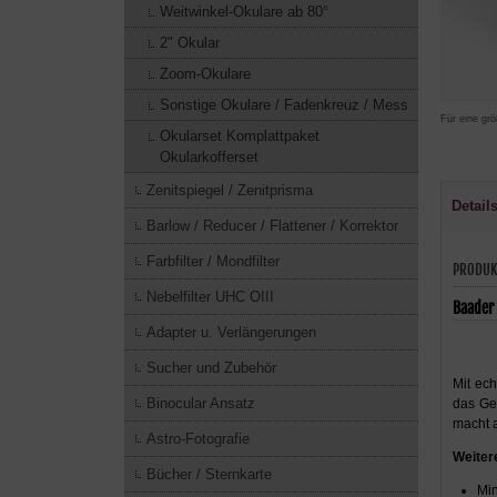
Weitwinkel-Okulare ab 80°
2" Okular
Zoom-Okulare
Sonstige Okulare / Fadenkreuz / Mess
Für eine grö
Okularset Komplattpaket
Okularkofferset
Zenitspiegel / Zenitprisma
Detail
Barlow / Reducer / Flattener / Korrektor
Farbfilter / Mondfilter
PRODUK
Nebelfilter UHC OIII
Baader
Adapter u. Verlängerungen
Sucher und Zubehör
Mit ech
Binocular Ansatz
das Gef
macht 
Astro-Fotografie
Weiter
Bücher / Sternkarte
Min