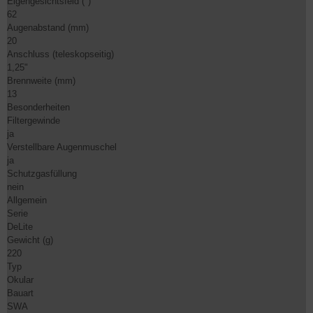
Eigengesichtsfeld (°)
62
Augenabstand (mm)
20
Anschluss (teleskopseitig)
1,25"
Brennweite (mm)
13
Besonderheiten
Filtergewinde
ja
Verstellbare Augenmuschel
ja
Schutzgasfüllung
nein
Allgemein
Serie
DeLite
Gewicht (g)
220
Typ
Okular
Bauart
SWA