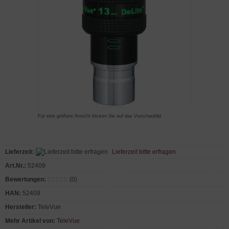
Für eine größere Ansicht klicken Sie auf das Vorschaubild
Lieferzeit:
Lieferzeit bitte erfragen
Art.Nr.:
52409
Bewertungen:
(0)
HAN:
52409
Hersteller:
TeleVue
Mehr Artikel von:
TeleVue