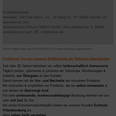
Produktsicherheit
Hersteller: Tele Vue Optics, Inc., 32 Elkay Dr., NY 10918 Chester, US,
www.televue.com
Verantwortliche Person: NIMAX GmbH, Otto-Lilienthal-Str. 9, 86899
Landsberg am Lech, DE, info@nimax.de
Diesen Artikel haben wir am 08.08.2025 in unseren Katalog aufgenommen.
Profitieren Sie von unseren Erfahrungen als Teleskop-Spezialisten:
Seit über 30 Jahren betreiben wir selber
leidenschaftlich Astronomie
Täglich prüfen, optimieren & justieren wir Teleskope, Montierungen &
Zubehör,
vor Übergabe
an den Kunden
Damit kennen wir die
Vor- und Nachteile
der einzelnen Produkte
Wir verkaufen & empfehlen nur Produkte, die wir
selbst verwenden
&
von denen wir
überzeugt sind
Für eine
umfassende, markenunabhängige
Beratung nehmen wir uns
sehr
viel Zeit
für Sie
Als erster Astronomiefachhändler bieten wir unseren Kunden
Echtzeit-
Videoberatung
an,
denn
sehen heißt verstehen