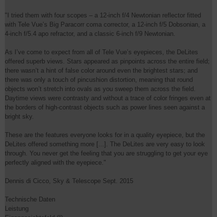
"I tried them with four scopes – a 12-inch f/4 Newtonian reflector fitted
with Tele Vue’s Big Paracorr coma corrector, a 12-inch f/5 Dobsonian, a
4-inch f/5.4 apo refractor, and a classic 6-inch f/9 Newtonian.
As I’ve come to expect from all of Tele Vue’s eyepieces, the DeLites
offered superb views. Stars appeared as pinpoints across the entire field;
there wasn’t a hint of false color around even the brightest stars; and
there was only a touch of pincushion distortion, meaning that round
objects won’t stretch into ovals as you sweep them across the field.
Daytime views were contrasty and without a trace of color fringes even at
the borders of high-contrast objects such as power lines seen against a
bright sky.
These are the features everyone looks for in a quality eyepiece, but the
DeLites offered something more [...]. The DeLites are very easy to look
through. You never get the feeling that you are struggling to get your eye
perfectly aligned with the eyepiece."
Dennis di Cicco, Sky & Telescope Sept. 2015
Technische Daten
Leistung