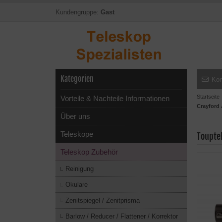
Kundengruppe:
Gast
Kategorien
Kon
Startseite
Vorteile & Nachteile Informationen
Crayford
Über uns
Teleskope
Toupte
Teleskop Zubehör
Reinigung
Okulare
Zenitspiegel / Zenitprisma
Barlow / Reducer / Flattener / Korrektor