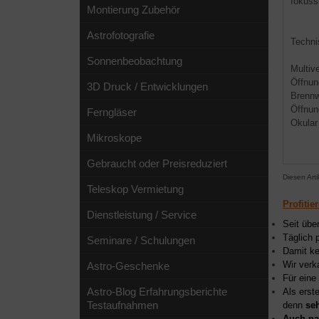
fokuss
Montierung Zubehör
Astrofotografie
Techni
Sonnenbeobachtung
Multiv
Öffnu
3D Druck / Entwicklungen
Brenn
Öffnun
Ferngläser
Okular
Mikroskope
Gebraucht oder Preisreduziert
Diesen Art
Teleskop Vermietung
Profitie
Dienstleistung / Service
Seit übe
Täglich 
Seminare / Schulungen
Damit ke
Wir verk
Astro-Geschenke
Für eine
Astro-Blog Erfahrungsberichte
Als erst
Testaufnahmen
denn
se
Auch na