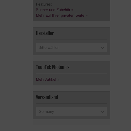
Features:
Sucher und Zubehör »
Mehr auf Ihrer privaten Seite »
Hersteller
Bitte wählen
ToupTek Photonics
Mehr Artikel
»
Versandland
Germany