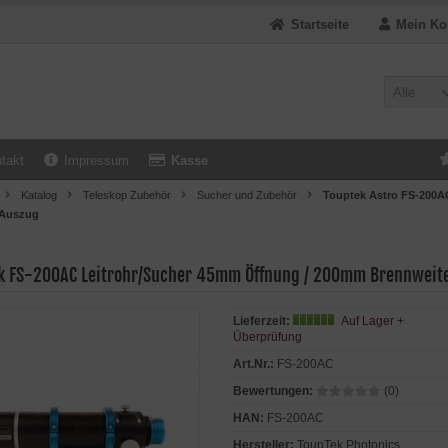
Startseite
Mein Ko
Alle
takt
Impressum
Kasse
Katalog
Teleskop Zubehör
Sucher und Zubehör
Touptek Astro FS-200AC
 Auszug
k FS-200AC Leitrohr/Sucher 45mm Öffnung / 200mm Brennweite,
Lieferzeit:
Auf Lager +
Überprüfung
Art.Nr.:
FS-200AC
Bewertungen:
(0)
HAN:
FS-200AC
Hersteller:
ToupTek Photonics