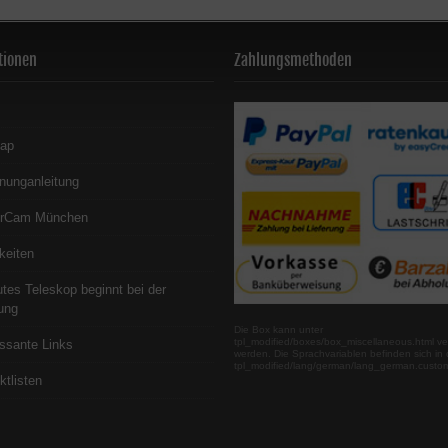
tionen
Zahlungsmethoden
map
nunganleitung
erCam München
keiten
utes Teleskop beginnt bei der
ung
Die Box kann unter
tpl_modified/boxes/box_miscellaneous.html ve
essante Links
werden. Die Sprachvariablen befinden sich in 
tpl_modified/lang/german/lang_german.custo
ktlisten