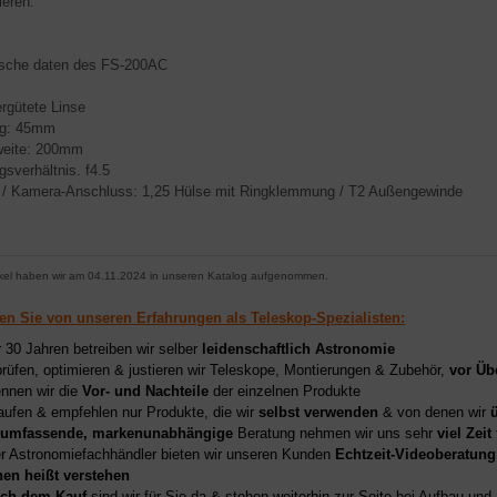
ieren.
sche daten des FS-200AC
ergütete Linse
ng: 45mm
weite: 200mm
gsverhältnis. f4.5
 / Kamera-Anschluss: 1,25 Hülse mit Ringklemmung / T2 Außengewinde
ikel haben wir am 04.11.2024 in unseren Katalog aufgenommen.
ren Sie von unseren Erfahrungen als Teleskop-Spezialisten:
r 30 Jahren betreiben wir selber
leidenschaftlich Astronomie
prüfen, optimieren & justieren wir Teleskope, Montierungen & Zubehör,
vor Üb
nnen wir die
Vor- und Nachteile
der einzelnen Produkte
aufen & empfehlen nur Produkte, die wir
selbst verwenden
& von denen wir
umfassende, markenunabhängige
Beratung nehmen wir uns sehr
viel Zeit
er Astronomiefachhändler bieten wir unseren Kunden
Echtzeit-Videoberatung
hen heißt verstehen
ch dem Kauf
sind wir für Sie da & stehen weiterhin zur Seite bei Aufbau un