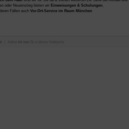
en oder Neueinstieg bieten wir
Einweisungen & Schulungen
,
deren Fällen auch
Vor-Ort-Service im Raum München
ht
| Artikel
64 von 71
in dieser Kategorie