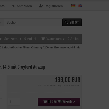
nto
Anmelden
Registrieren
Suchen
Merkzettel
0
Artikel
Warenkorb
0
Artikel
 Leitrohr/Sucher 45mm Öffnung / 200mm Brennweite, f4.5 mit
 f4.5 mit Crayford Auszug
199,00 EUR
inkl. 19 % MwSt. zzgl.
Versandkosten
In den Warenkorb