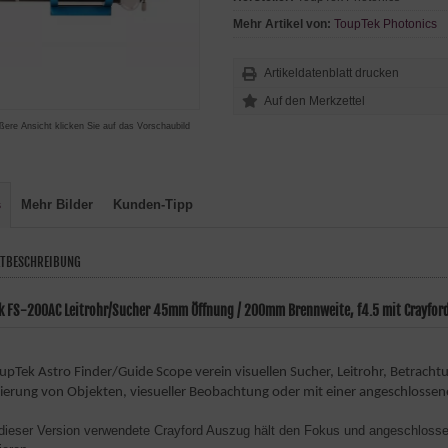
Mehr Artikel von:
ToupTek Photonics
Artikeldatenblatt drucken
ßere Ansicht klicken Sie auf das Vorschaubild
s
Mehr Bilder
Kunden-Tipp
TBESCHREIBUNG
k FS-200AC Leitrohr/Sucher 45mm Öffnung / 200mm Brennweite, f4.5 mit Crayfor
upTek Astro Finder/Guide Scope verein visuellen Sucher, Leitrohr, Betracht
sierung von Objekten, viesueller Beobachtung oder mit einer angeschlossen
 dieser Version verwendete Crayford Auszug hält den Fokus und angeschlosse