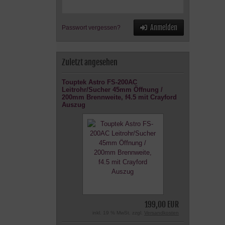
Anmelden
Passwort vergessen?
Zuletzt angesehen
Touptek Astro FS-200AC
Leitrohr/Sucher 45mm Öffnung /
200mm Brennweite, f4.5 mit Crayford
Auszug
199,00 EUR
inkl. 19 % MwSt. zzgl.
Versandkosten