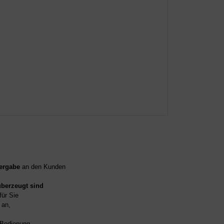
ergabe
an den Kunden
überzeugt sind
für Sie
an,
d Bedienung