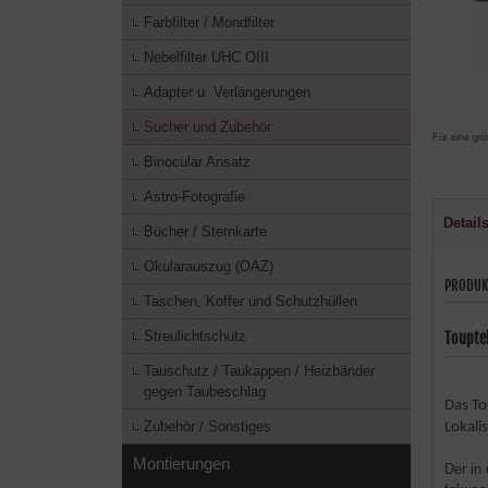
Farbfilter / Mondfilter
Nebelfilter UHC OIII
Adapter u. Verlängerungen
Sucher und Zubehör
Für eine grö
Binocular Ansatz
Astro-Fotografie
Detail
Bücher / Sternkarte
Okularauszug (OAZ)
PRODUK
Taschen, Koffer und Schutzhüllen
Streulichtschutz
Toupte
Tauschutz / Taukappen / Heizbänder
gegen Taubeschlag
Das To
Zubehör / Sonstiges
Lokali
Montierungen
Der in