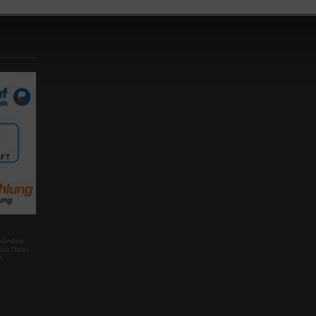
rändert
der Datei
m.