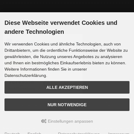
Zahlungsmethoden
Diese Webseite verwendet Cookies und
andere Technologien
Wir verwenden Cookies und ähnliche Technologien, auch von
Drittanbietern, um die ordentliche Funktionsweise der Website zu
gewährleisten, die Nutzung unseres Angebotes zu analysieren
und Ihnen ein bestmögliches Einkaufserlebnis bieten zu können.
Weitere Informationen finden Sie in unserer
Datenschutzerklärung.
ALLE AKZEPTIEREN
Die Box kann unter tpl_modified/boxes/box_miscellaneous.html verändert werden. Die
NUR NOTWENDIGE
Sprachvariablen befinden sich in der Datei tpl_modified/lang/german/lang_german.custom.
Einstellungen anpassen
Teleskop-Spezialisten © 2026 | Template © 2009-2026 by
mod
ified eCommerce Shopsoftware
mod
ified eCommerce Shopsoftware © 2009-2026