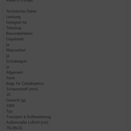
Made in Europe
Technische Daten
Leistung
Geeignet für
Teleskop
Besonderheiten
Gepolstert
ja
Wasserfest
ja
Schultergurt
ja
Allgemein
Serie
Bags for Catadioptrics
Schaumstoff (mm)
10
Gewicht (g)
1400
Typ
Transport & Aufbewahrung
Außenmaße LxBxH (cm)
75x38x31