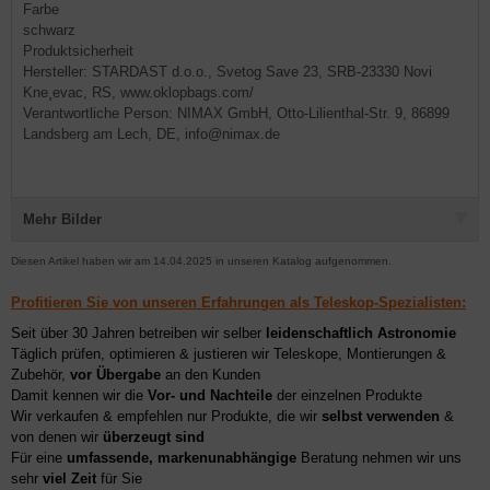
Farbe
schwarz
Produktsicherheit
Hersteller: STARDAST d.o.o., Svetog Save 23, SRB-23330 Novi
Kne¸evac, RS, www.oklopbags.com/
Verantwortliche Person: NIMAX GmbH, Otto-Lilienthal-Str. 9, 86899
Landsberg am Lech, DE, info@nimax.de
Mehr Bilder
Diesen Artikel haben wir am 14.04.2025 in unseren Katalog aufgenommen.
Profitieren Sie von unseren Erfahrungen als Teleskop-Spezialisten:
Seit über 30 Jahren betreiben wir selber
leidenschaftlich Astronomie
Täglich prüfen, optimieren & justieren wir Teleskope, Montierungen &
Zubehör,
vor Übergabe
an den Kunden
Damit kennen wir die
Vor- und Nachteile
der einzelnen Produkte
Wir verkaufen & empfehlen nur Produkte, die wir
selbst verwenden
&
von denen wir
überzeugt sind
Für eine
umfassende, markenunabhängige
Beratung nehmen wir uns
sehr
viel Zeit
für Sie