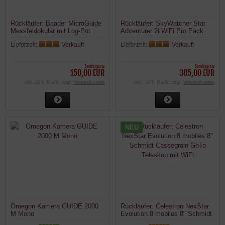
Rückläufer: Baader MicroGuide
Rückläufer: SkyWatcher Star
Messfeldokular mit Log-Pot
Adventurer 2i WiFi Pro Pack
Beleuchtungseinrichtung
Reisemontierung Astrofoto
Lieferzeit:
Verkauft
Lieferzeit:
Verkauft
Komplett Set
Sonderpreis
Sonderpreis
150,00 EUR
385,00 EUR
inkl. 19 % MwSt. zzgl.
Versandkosten
inkl. 19 % MwSt. zzgl.
Versandkosten
NEU
Omegon Kamera GUIDE 2000
Rückläufer: Celestron NexStar
M Mono
Evolution 8 mobiles 8" Schmidt
Cassegrain GoTo Teleskop mit