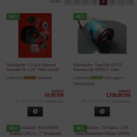
Seiten:
«
1
2
3
4
5
...
»
NEU
NEU
Rückläufer: 5-Fach Filterrad
Rückläufer: ToupTek APS-C
manuell für 1,25" Filter visuell
Kamera mit IMX571 Color
und fotografisch T2 und 1,25"
ATR3CMOS26000KPA /
Lieferzeit:
Verkauft
Lieferzeit:
Auf Lager +
SkyWatcher
ATR2600C
Überprüfung
Sonderpreis
Sonderpreis
49,00 EUR
1.250,00 EUR
inkl. 19 % MwSt. zzgl.
Versandkosten
inkl. 19 % MwSt. zzgl.
Versandkosten
NEU
NEU