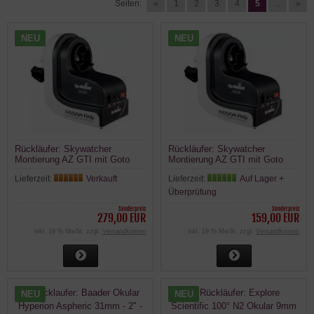
Seiten:
«
1
2
3
4
5
...
»
NEU
NEU
Rückläufer: Skywatcher
Rückläufer: Skywatcher
Montierung AZ GTI mit Goto
Montierung AZ GTI mit Goto
und WLAN Freedom-Find
und WLAN Freedom-Find
Lieferzeit:
Verkauft
Lieferzeit:
Auf Lager +
patentierte Dual-Encoder
patentierte Dual-Encoder
Überprüfung
Sonderpreis
Sonderpreis
279,00 EUR
159,00 EUR
inkl. 19 % MwSt. zzgl.
Versandkosten
inkl. 19 % MwSt. zzgl.
Versandkosten
NEU
NEU