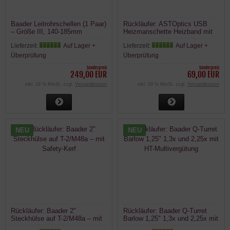
Baader Leitrohrschellen (1 Paar)
Rückläufer: ASTOptics USB
– Größe III, 140-185mm
Heizmanschette Heizband mit
L= 30cm D= 90-100mm
Lieferzeit:
Auf Lager +
Lieferzeit:
Auf Lager +
Überprüfung
Überprüfung
Sonderpreis
Sonderpreis
249,00 EUR
69,00 EUR
inkl. 19 % MwSt. zzgl.
Versandkosten
inkl. 19 % MwSt. zzgl.
Versandkosten
NEU
NEU
Rückläufer: Baader 2"
Rückläufer: Baader Q-Turret
Steckhülse auf T-2/M48a – mit
Barlow 1,25" 1,3x und 2,25x mit
Safety-Kerf
HT-Multivergütung