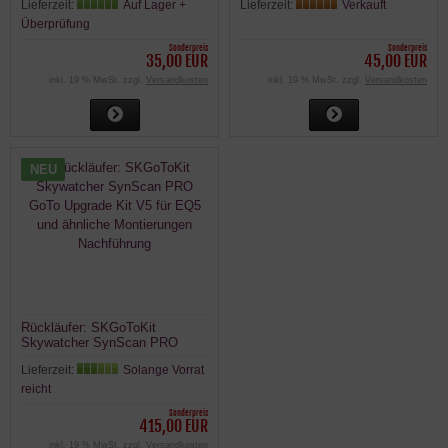
Lieferzeit:
Auf Lager +
Lieferzeit:
Verkauft
Überprüfung
Sonderpreis
Sonderpreis
35,00 EUR
45,00 EUR
inkl. 19 % MwSt. zzgl.
Versandkosten
inkl. 19 % MwSt. zzgl.
Versandkosten
NEU
Rückläufer: SKGoToKit
Skywatcher SynScan PRO
GoTo Upgrade Kit V5 für EQ5
Lieferzeit:
Solange Vorrat
und ähnliche Montierungen
Nachführung
reicht
Sonderpreis
415,00 EUR
inkl. 19 % MwSt. zzgl.
Versandkosten