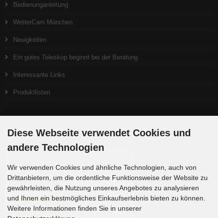
Bedienunganleitung
WetterCam München
Neuigkeiten
Ein gutes Teleskop beginnt bei der Beratung
Interessante Links
Produktlisten
Zahlungsmethoden
Diese Webseite verwendet Cookies und
andere Technologien
Wir verwenden Cookies und ähnliche Technologien, auch von
Drittanbietern, um die ordentliche Funktionsweise der Website zu
gewährleisten, die Nutzung unseres Angebotes zu analysieren
und Ihnen ein bestmögliches Einkaufserlebnis bieten zu können.
Weitere Informationen finden Sie in unserer