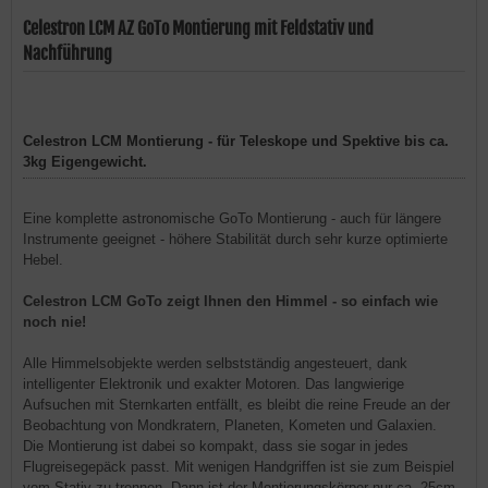
Celestron LCM AZ GoTo Montierung mit Feldstativ und
Nachführung
Celestron LCM Montierung - für Teleskope und Spektive bis ca.
3kg Eigengewicht.
Eine komplette astronomische GoTo Montierung - auch für längere
Instrumente geeignet -
höhere Stabilität durch sehr kurze optimierte
Hebel.
Celestron LCM GoTo zeigt Ihnen den Himmel - so einfach wie
noch nie!
Alle Himmelsobjekte werden selbstständig angesteuert, dank
intelligenter Elektronik und exakter Motoren. Das langwierige
Aufsuchen mit Sternkarten entfällt, es bleibt die reine Freude an der
Beobachtung von Mondkratern, Planeten, Kometen und Galaxien.
Die Montierung ist dabei so kompakt, dass sie sogar in jedes
Flugreisegepäck passt. Mit wenigen Handgriffen ist sie zum Beispiel
vom Stativ zu trennen. Dann ist der Montierungskörper nur ca. 25cm