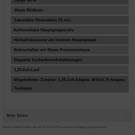
Länge 40cm
16mm Bildkreis
Sekundäre Obstruktion 53 mm
Kollimierbare Hauptspiegelzelle
Helikalfokussierer am hinteren Hauptspiegel
Rohrschellen mit 45mm Prismenschiene
Doppelte Sucherfernrohrhalterungen
1,25-Zoll-Lauf
Mitgeliefertes Zubehör: 1,25-Zoll-Adapter, M42x0,75-Adapter,
Taukappe
Mehr Bilder
Diesen Artikel haben wir am 07.04.2025 in unseren Katalog aufgenommen.