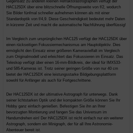
Gegensatz zu anderen kleinen Refraktorastrographen verfügt der
HAC125DX über eine blitzschnelle Öffnungsweite von f/2, wodurch
Sie Bilder fünfmal schneller aufnehmen können als mit einer
Standardoptik von f/4,9. Diese Geschwindigkeit bedeutet mehr Daten
in kürzerer Zeit und macht die automatische Nachführung überflüssig!
Im Vergleich zum ursprünglichen HAC125 verfügt der HAC125DX über
einen rückseitigen Fokussiermechanismus am Hauptobjektiv. Dies
ermöglicht den Einsatz einer größeren Kameravielfalt im Vergleich
zum Originalmodell und erleichtert das Fokussieren im Einsatz. Das
Teleskop verfügt über einen 16-mm-Bildkreis, der ideal für IMX533-
und 585-Kameras ist. Trotz seiner geringen Größe von nur 40 cm
bietet der HAC125DX eine leistungsstarke Bildgebungsplattform
sowohl für Anfänger als auch für Fortgeschrittene.
Der HAC125DX ist der ultimative Astrograph für unterwegs. Dank
seiner lichtstarken Optik und der kompakten Größe können Sie Ihr
Hobby ganz einfach genießen. Befestigen Sie ihn an Ihrer
bevorzugten Montierung und fangen Sie das Universum im
Handumdrehen ein! Der HAC125DX ist nicht einfach nur ein weiterer
Astrograph, sondern ein Minigraph, der für all Ihre Astronomie-
Abenteuer bereit ist.