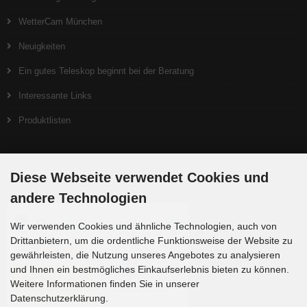
WetterCam München
Neuigkeiten
Ein gutes Teleskop beginnt bei der Beratung
Interessante Links
Produktlisten
Zahlungsmethoden
Diese Webseite verwendet Cookies und
andere Technologien
Wir verwenden Cookies und ähnliche Technologien, auch von
Drittanbietern, um die ordentliche Funktionsweise der Website zu
gewährleisten, die Nutzung unseres Angebotes zu analysieren
und Ihnen ein bestmögliches Einkaufserlebnis bieten zu können.
Weitere Informationen finden Sie in unserer
Datenschutzerklärung.