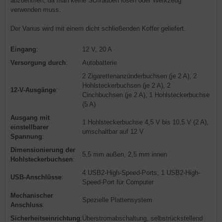
abzuehmen, da man keine Schrauben lösen oder Werkzeug
verwenden muss.
Der Varius wird mit einem dicht schließenden Koffer geliefert.
Eingang
:
12 V, 20 A
Versorgung durch
:
Autobatterie
2 Zigarettenanzünderbuchsen (je 2 A), 2
Hohlsteckerbuchsen (je 2 A), 2
12-V-Ausgänge
:
Cinchbuchsen (je 2 A), 1 Hohlsteckerbuchse
(5 A)
Ausgang mit
1 Hohlsteckerbuchse 4,5 V bis 10,5 V (2 A),
einstellbarer
umschaltbar auf 12 V
Spannung
:
Dimensionierung der
5,5 mm außen, 2,5 mm innen
Hohlsteckerbuchsen
:
4 USB2-High-Speed-Ports, 1 USB2-High-
USB-Anschlüsse
:
Speed-Port für Computer
Mechanischer
Spezielle Plattensystem
Anschluss
:
Sicherheitseinrichtung
:
Überstromabschaltung, selbstrückstellend