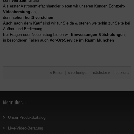
sehr
viel Zeit
für Sie
Als erster Astronomiefachhändler bieten wir unseren Kunden
Echtzeit-
Videoberatung
an,
denn
sehen heißt verstehen
Auch nach dem Kauf
sind wir für Sie da & stehen weiterhin zur Seite bei
Aufbau und Bedienung
Bei Fragen oder Neueinstieg bieten wir
Einweisungen & Schulungen
,
in besonderen Fällen auch
Vor-Ort-Service im Raum München
« Erster
|
« vorheriger
|
nächster »
|
Letzter »
Mehr über...
Unser Produktkatalog
Live-Video-Beratung