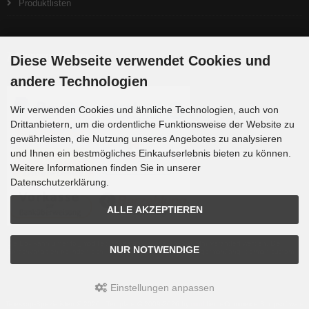
Produktlisten
Zahlungsmethoden
Diese Webseite verwendet Cookies und
andere Technologien
Wir verwenden Cookies und ähnliche Technologien, auch von
Drittanbietern, um die ordentliche Funktionsweise der Website zu
gewährleisten, die Nutzung unseres Angebotes zu analysieren
und Ihnen ein bestmögliches Einkaufserlebnis bieten zu können.
Weitere Informationen finden Sie in unserer
Datenschutzerklärung.
ALLE AKZEPTIEREN
Die Box kann unter tpl_modified/boxes/box_miscellaneous.html verändert werden. Die
NUR NOTWENDIGE
Sprachvariablen befinden sich in der Datei tpl_modified/lang/german/lang_german.custom.
Einstellungen anpassen
Teleskop-Spezialisten © 2026 | Template © 2009-2026 by
mod
ified eCommerce Shopsoftware