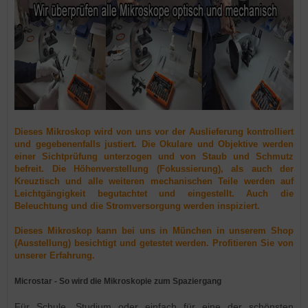
Dieses Mikroskop wird von uns vor der Auslieferung kontrolliert
und gegebenenfalls justiert. Die Okulare und Objektive werden
einer Sichtprüfung unterzogen und von Staub und Schmutz
befreit. Die Höhenverstellung (Fokussierung), als auch der
Kreuztisch und alle weiteren mechanischen Teile werden auf
Leichtgängigkeit begutachtet und eingestellt. Auch die
Beleuchtung und die Stromversorgung werden inspiziert.
Dieses Mikroskop kann bei uns in München in unserem Shop
(Ausstellung) besichtigt und getestet werden. Profitieren Sie von
unserer Erfahrung.
Microstar - So wird die Mikroskopie zum Spaziergang
Für Schule, Studium oder einfach für eine der schönsten