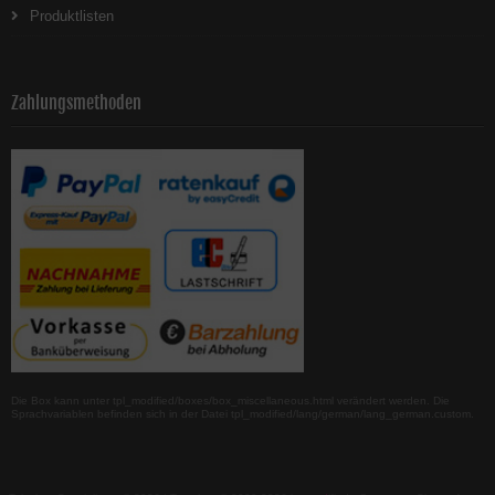
Produktlisten
Zahlungsmethoden
Die Box kann unter tpl_modified/boxes/box_miscellaneous.html verändert werden. Die
Sprachvariablen befinden sich in der Datei tpl_modified/lang/german/lang_german.custom.