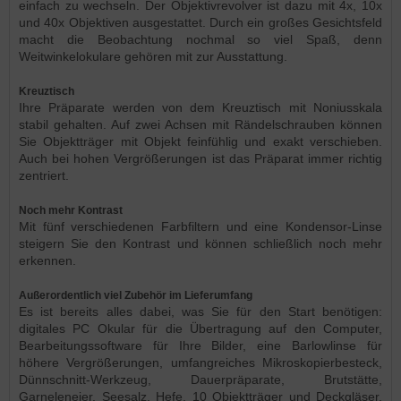
einfach zu wechseln. Der Objektivrevolver ist dazu mit 4x, 10x
und 40x Objektiven ausgestattet. Durch ein großes Gesichtsfeld
macht die Beobachtung nochmal so viel Spaß, denn
Weitwinkelokulare gehören mit zur Ausstattung.
Kreuztisch
Ihre Präparate werden von dem Kreuztisch mit Noniusskala
stabil gehalten. Auf zwei Achsen mit Rändelschrauben können
Sie Objektträger mit Objekt feinfühlig und exakt verschieben.
Auch bei hohen Vergrößerungen ist das Präparat immer richtig
zentriert.
Noch mehr Kontrast
Mit fünf verschiedenen Farbfiltern und eine Kondensor-Linse
steigern Sie den Kontrast und können schließlich noch mehr
erkennen.
Außerordentlich viel Zubehör im Lieferumfang
Es ist bereits alles dabei, was Sie für den Start benötigen:
digitales PC Okular für die Übertragung auf den Computer,
Bearbeitungssoftware für Ihre Bilder, eine Barlowlinse für
höhere Vergrößerungen, umfangreiches Mikroskopierbesteck,
Dünnschnitt-Werkzeug, Dauerpräparate, Brutstätte,
Garneleneier, Seesalz, Hefe, 10 Objektträger und Deckgläser,