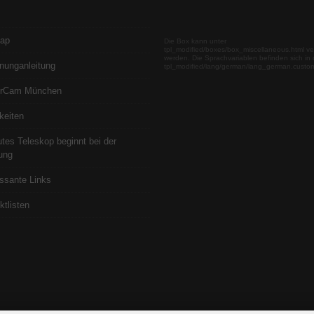
map
Die Box kann unter
tpl_modified/boxes/box_miscellaneous.html ve
werden. Die Sprachvariablen befinden sich in 
nunganleitung
tpl_modified/lang/german/lang_german.custo
erCam München
keiten
utes Teleskop beginnt bei der
ung
essante Links
ktlisten