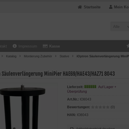
Startseite
Mein Ko
Alle
takt
Impressum
Kasse
Katalog
Montierung Zubehör
Stative
iOptron Säulenverlängerung Mini
n Säulenverlängerung MiniPier HAE69/HAE43/HAZ71 8043
Lieferzeit:
Auf Lager +
Überprüfung
Art.Nr.:
IO8043
Bewertungen:
(0)
HAN:
IO8043