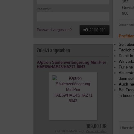
152
Gewich
Passwort:
900
Diesen Art
Anmelden
Passwort vergessen?
Profitie
Seit übe
Zuletzt angesehen
Täglich 
Damit ke
Wir verk
iOptron Säulenverlängerung MiniPier
HAE69/HAE43/HAZ71 8043
Für eine
Als erst
denn
se
Auch na
Bei Frag
in beson
189,00 EUR
Übersic
inkl. 19 % MwSt. zzgl.
Versandkosten