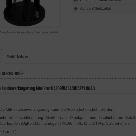
Artikeldatenblatt drucken
ßere Ansicht klicken Sie auf das Vorschaubild
s
Mehr Bilder
TBESCHREIBUNG
n Säulenverlängerung MiniPier HAE69/HAE43/HAZ71 8043
die Mittelsäulenverlängerung kann die Arbeitshöhe erhöht werden.
ohe Säulenverlängerung (MiniPier) aus Druckguss und beschichtetem Metall
ativ bei den iOptron Montierungen HAE69, HAE43 und HAZ71 zu erhöhen.
20cm (8")