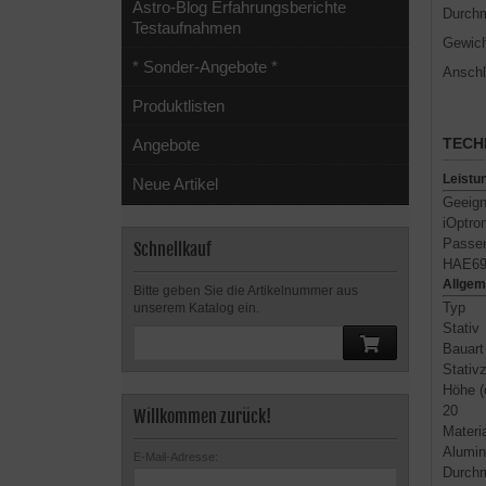
Astro-Blog Erfahrungsberichte
Durch
Testaufnahmen
Gewich
* Sonder-Angebote *
Anschl
Produktlisten
TECH
Angebote
Leistu
Neue Artikel
Geeigne
iOptro
Passen
Schnellkauf
HAE69
Allgem
Bitte geben Sie die Artikelnummer aus
Typ
unserem Katalog ein.
Stativ
Bauart
Stativ
Höhe (
20
Willkommen zurück!
Materi
Alumin
E-Mail-Adresse:
Durch