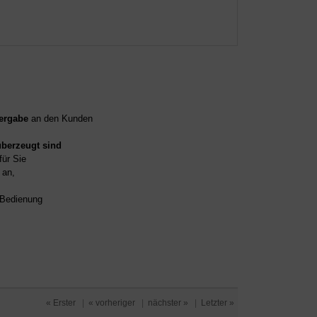
ergabe
an den Kunden
überzeugt sind
für Sie
an,
d Bedienung
« Erster
|
« vorheriger
|
nächster »
|
Letzter »