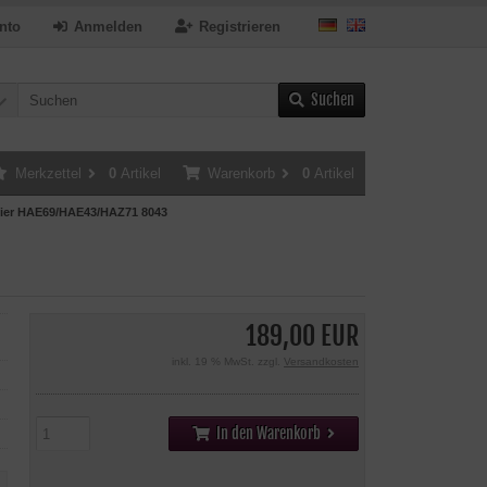
nto
Anmelden
Registrieren
Suchen
Merkzettel
0
Artikel
Warenkorb
0
Artikel
Pier HAE69/HAE43/HAZ71 8043
189,00 EUR
inkl. 19 % MwSt. zzgl.
Versandkosten
In den Warenkorb