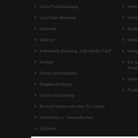
Unser Produktkatalog
Index
Live-Video-Beratung
Site
Lieferzeit
Bedie
Widerruf
Wett
Individuelle Beratung, statt blinder Kauf!
Neuig
Kontakt
Ein g
Berat
Preise und Angebote
Inter
Wegbeschreibung
Produ
Unsere Ausstellung
Rückruf-Service wir rufen Sie zurück
Lieferzeiten u. Versandkosten
Zahlarten