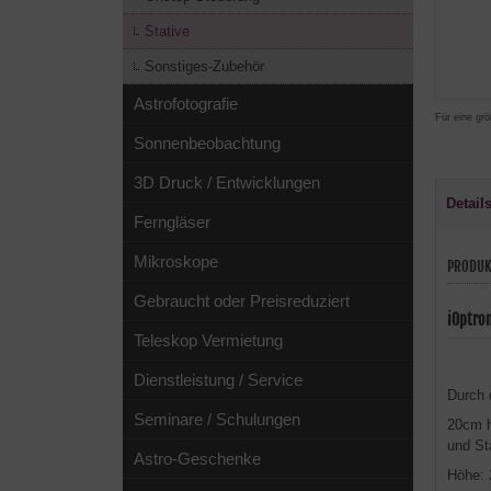
Stative
Sonstiges-Zubehör
Astrofotografie
Für eine grö
Sonnenbeobachtung
3D Druck / Entwicklungen
Detail
Ferngläser
Mikroskope
PRODUK
Gebraucht oder Preisreduziert
iOptro
Teleskop Vermietung
Dienstleistung / Service
Durch 
Seminare / Schulungen
20cm h
und St
Astro-Geschenke
Höhe: 