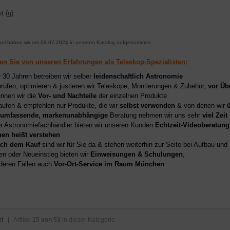
t (g)
ikel haben wir am 08.07.2024 in unseren Katalog aufgenommen.
ren Sie von unseren Erfahrungen als Teleskop-Spezialisten:
r 30 Jahren betreiben wir selber
leidenschaftlich Astronomie
prüfen, optimieren & justieren wir Teleskope, Montierungen & Zubehör,
vor Üb
nnen wir die
Vor- und Nachteile
der einzelnen Produkte
aufen & empfehlen nur Produkte, die wir
selbst verwenden
& von denen wir
umfassende, markenunabhängige
Beratung nehmen wir uns sehr
viel Zeit
er Astronomiefachhändler bieten wir unseren Kunden
Echtzeit-Videoberatung
hen heißt verstehen
ch dem Kauf
sind wir für Sie da & stehen weiterhin zur Seite bei Aufbau un
en oder Neueinstieg bieten wir
Einweisungen & Schulungen
,
deren Fällen auch
Vor-Ort-Service im Raum München
ht
| Artikel
15 von 53
in dieser Kategorie