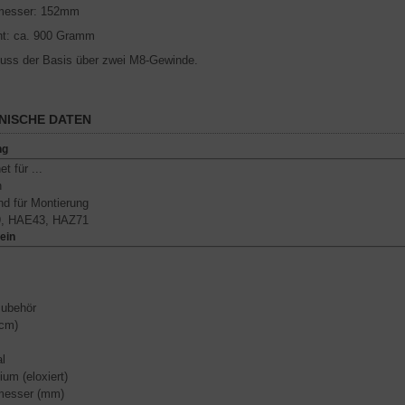
messer: 152mm
t: ca. 900 Gramm
uss der Basis über zwei M8-Gewinde.
NISCHE DATEN
ng
t für ...
n
d für Montierung
, HAE43, HAZ71
ein
zubehör
cm)
al
ium (eloxiert)
messer (mm)