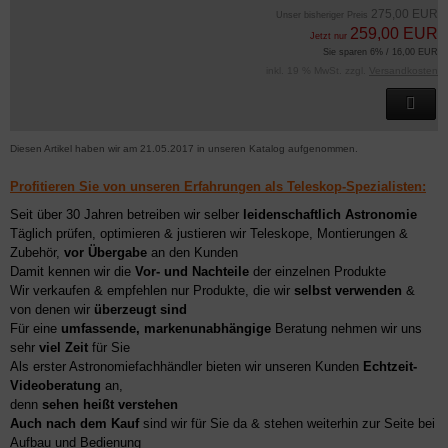
275,00 EUR
Unser bisheriger Preis
259,00 EUR
Jetzt nur
Sie sparen 6% / 16,00 EUR
inkl. 19 % MwSt. zzgl.
Versandkosten
Diesen Artikel haben wir am 21.05.2017 in unseren Katalog aufgenommen.
Profitieren Sie von unseren Erfahrungen als Teleskop-Spezialisten:
Seit über 30 Jahren betreiben wir selber
leidenschaftlich Astronomie
Täglich prüfen, optimieren & justieren wir Teleskope, Montierungen &
Zubehör,
vor Übergabe
an den Kunden
Damit kennen wir die
Vor- und Nachteile
der einzelnen Produkte
Wir verkaufen & empfehlen nur Produkte, die wir
selbst verwenden
&
von denen wir
überzeugt sind
Für eine
umfassende, markenunabhängige
Beratung nehmen wir uns
sehr
viel Zeit
für Sie
Als erster Astronomiefachhändler bieten wir unseren Kunden
Echtzeit-
Videoberatung
an,
denn
sehen heißt verstehen
Auch nach dem Kauf
sind wir für Sie da & stehen weiterhin zur Seite bei
Aufbau und Bedienung