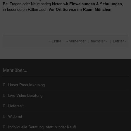
Bei Fragen oder Neueinstieg bieten wir
Einweisungen & Schulungen
,
in besonderen Fällen auch
Vor-Ort-Service im Raum München
« Erster
|
« vorheriger
|
nächster »
|
Letzter »
Mehr über...
Unser Produktkatalog
Live-Video-Beratung
Lieferzeit
Widerruf
Individuelle Beratung, statt blinder Kauf!