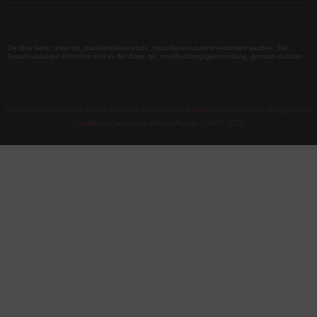
Die Box kann unter tpl_modified/boxes/box_miscellaneous.html verändert werden. Die
Sprachvariablen befinden sich in der Datei tpl_modified/lang/german/lang_german.custom.
Teleskop-Spezialisten © 2026 | Template © 2009-2026 by
mod
ified eCommerce Shopsoftware
mod
ified eCommerce Shopsoftware © 2009-2026