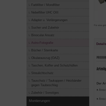
Farbfilter / Mondfilter
Nebelfilter UHC OIII
Adapter u. Verlängerungen
Für eine grö
Sucher und Zubehör
Binocular Ansatz
Astro-Fotografie
Detail
Bücher / Sternkarte
PRODUK
Okularauszug (OAZ)
Taschen, Koffer und Schutzhüllen
Artesk
Streulichtschutz
Tauschutz / Taukappen / Heizbänder
Der Ar
gegen Taubeschlag
♦ Ansc
Zubehör / Sonstiges
♦ Ansc
Montierungen