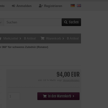
nto
Anmelden
Registrieren
Suchen
Merkzettel
0
Artikel
Warenkorb
0
Artikel
r 360° für schweres Zubehör (Rotator)
94,00 EUR
inkl. 19 % MwSt. zzgl.
Versandkosten
In den Warenkorb