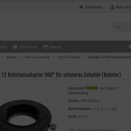
Startseite
Mein Ko
Alle
takt
Impressum
Kasse
Katalog
Teleskop Zubehör
Astro-Fotografie
Artesky T2 Rotationsadapte
y T2 Rotationsadapter 360° für schweres Zubehör (Rotator)
Lieferzeit:
Auf Lager +
Überprüfung
Art.Nr.:
ART8268V2
Bewertungen:
(0)
HAN:
62721