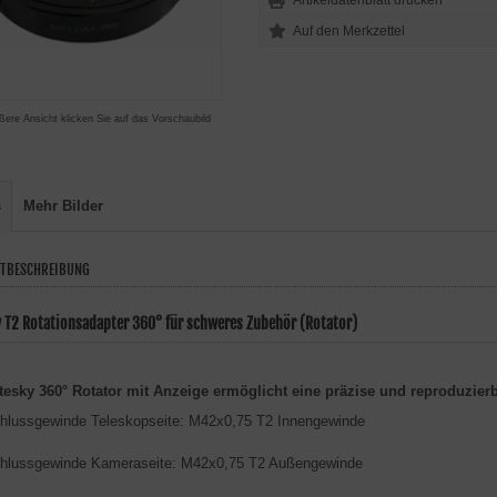
Artikeldatenblatt drucken
ßere Ansicht klicken Sie auf das Vorschaubild
s
Mehr Bilder
TBESCHREIBUNG
y T2 Rotationsadapter 360° für schweres Zubehör (Rotator)
tesky 360° Rotator mit Anzeige ermöglicht eine präzise und reproduzier
hlussgewinde Teleskopseite: M42x0,75 T2 Innengewinde
hlussgewinde Kameraseite: M42x0,75 T2 Außengewinde