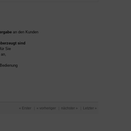
ergabe
an den Kunden
überzeugt sind
für Sie
an,
d Bedienung
« Erster
|
« vorheriger
|
nächster »
|
Letzter »