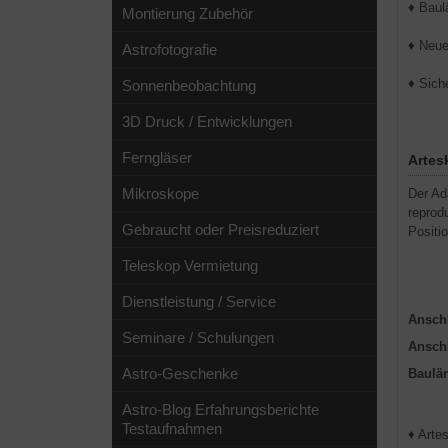
♦ Baul
Montierung Zubehör
♦ Neue
Astrofotografie
♦ Sich
Sonnenbeobachtung
3D Druck / Entwicklungen
Ferngläser
Artes
Mikroskope
Der Ad
reprod
Gebraucht oder Preisreduziert
Positio
Teleskop Vermietung
Dienstleistung / Service
Ansch
Seminare / Schulungen
Ansch
Astro-Geschenke
Baulä
Astro-Blog Erfahrungsberichte
Testaufnahmen
♦ Arte