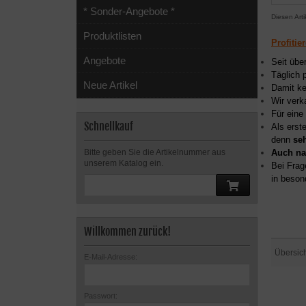
* Sonder-Angebote *
Diesen Art
Produktlisten
Profitie
Angebote
Seit übe
Täglich 
Neue Artikel
Damit ke
Wir verk
Für eine
Schnellkauf
Als erst
denn
se
Auch na
Bitte geben Sie die Artikelnummer aus
unserem Katalog ein.
Bei Frag
in beson
Willkommen zurück!
Übersic
E-Mail-Adresse:
Passwort: