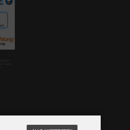
rändert
der Datei
m.