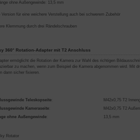
änge ohne Außengewinde: 13,5 mm
 Version für eine weichere Verstellung auch bei schwerem Zubehör
ere Klemmung durch drei Rändelschrauben
ky 360° Rotation-Adapter mit T2 Anschluss
apter ermöglicht die Rotation der Kamera zur Wahl des richtigen Bildausschnit
uzierbar zu machen, wenn zum Beispiel die Kamera abgenommen wird. Mit d
n dann sicher fixieren.
lussgewinde Teleskopseite
:
M42x0,75 T2 Innen
lussgewinde Kameraseite
:
M42x0,75 T2 Außen
nge ohne Außengewinde
:
13,5 mm
sky Rotator