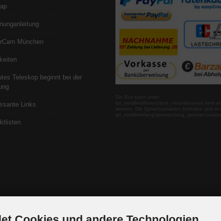
map
nunganleitung
erCam München
keiten
utes Teleskop beginnt bei der
ung
Die Box kann unter
tpl_modified/boxes/box_miscellaneous.html ve
essante Links
werden. Die Sprachvariablen befinden sich in 
tpl_modified/lang/german/lang_german.custo
ktlisten
et Cookies und andere Technologien