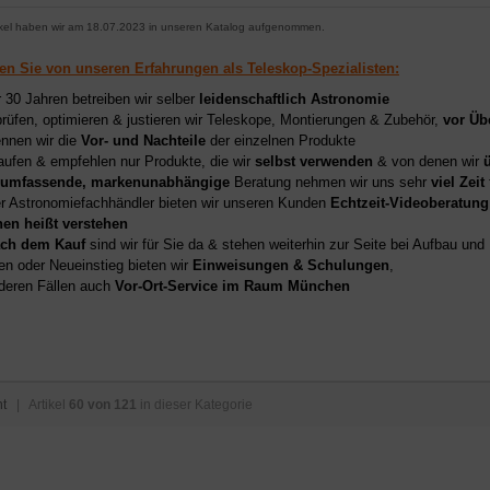
ikel haben wir am 18.07.2023 in unseren Katalog aufgenommen.
ren Sie von unseren Erfahrungen als Teleskop-Spezialisten:
r 30 Jahren betreiben wir selber
leidenschaftlich Astronomie
prüfen, optimieren & justieren wir Teleskope, Montierungen & Zubehör,
vor Üb
nnen wir die
Vor- und Nachteile
der einzelnen Produkte
aufen & empfehlen nur Produkte, die wir
selbst verwenden
& von denen wir
umfassende, markenunabhängige
Beratung nehmen wir uns sehr
viel Zeit
er Astronomiefachhändler bieten wir unseren Kunden
Echtzeit-Videoberatung
hen heißt verstehen
ch dem Kauf
sind wir für Sie da & stehen weiterhin zur Seite bei Aufbau un
en oder Neueinstieg bieten wir
Einweisungen & Schulungen
,
deren Fällen auch
Vor-Ort-Service im Raum München
ht
| Artikel
60 von 121
in dieser Kategorie