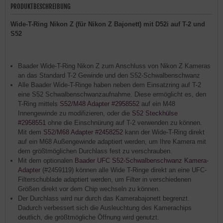
PRODUKTBESCHREIBUNG
Wide-T-Ring Nikon Z (für Nikon Z Bajonett) mit D52i auf T-2 und
S52
Baader Wide-T-Ring Nikon Z zum Anschluss von Nikon Z Kameras
an das Standard T-2 Gewinde und den S52-Schwalbenschwanz
Alle Baader Wide-T-Ringe haben neben dem Einsatzring auf T-2
eine S52 Schwalbenschwanzaufnahme. Diese ermöglicht es, den
T-Ring mittels
S52/M48 Adapter #2958552
auf ein M48
Innengewinde zu modifizieren, oder die
S52 Steckhülse
#2958551
ohne die Einschnürung auf T-2 verwenden zu können.
Mit dem
S52/M68 Adapter #2458252
kann der Wide-T-Ring direkt
auf ein M68 Außengewinde adaptiert werden, um Ihre Kamera mit
dem größtmöglichen Durchlass fest zu verschrauben.
Mit dem optionalen
Baader UFC S52-Schwalbenschwanz Kamera-
Adapter
(#2459119) können alle Wide T-Ringe direkt an eine UFC-
Filterschublade adaptiert werden, um Filter in verschiedenen
Größen direkt vor dem Chip wechseln zu können.
Der Durchlass wird nur durch das Kamerabajonett begrenzt.
Dadurch verbessert sich die Ausleuchtung des Kamerachips
deutlich, die größtmögliche Öffnung wird genutzt.