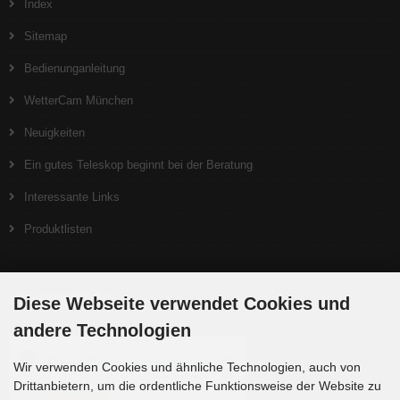
Index
Sitemap
Bedienunganleitung
WetterCam München
Neuigkeiten
Ein gutes Teleskop beginnt bei der Beratung
Interessante Links
Produktlisten
Zahlungsmethoden
Diese Webseite verwendet Cookies und
andere Technologien
Wir verwenden Cookies und ähnliche Technologien, auch von
Drittanbietern, um die ordentliche Funktionsweise der Website zu