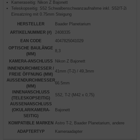
Kameraseitig: Nikon Z Bajonett
Teleskopseitig: S52 Schwalbenschwanzaufnahme inkl. S52/T-2i
Einsatzring mit 0.75mm Steigung
HERSTELLER
Baader Planetarium
ARTIKELNUMMER (#)
2408335
EAN CODE
4047825041029
OPTISCHE BAULÄNGE
8,3
(MM)
KAMERA-ANSCHLUSS
Nikon Z Bajonett
INNENDURCHMESSER /
41mm (T-2) / 49,3mm
FREIE ÖFFNUNG (MM)
AUSSENDURCHMESSER
66.5mm
(MM)
INNENANSCHLUSS
S52, T-2 (M42 x 0,75)
(TELESKOPSEITIG)
AUSSENANSCHLUSS
(OKULAR/KAMERA-
Bajonett
SEITIG)
KOMPATIBLE MARKEN
Astro T-2, Baader Planetarium, andere
ADAPTERTYP
Kameraadapter