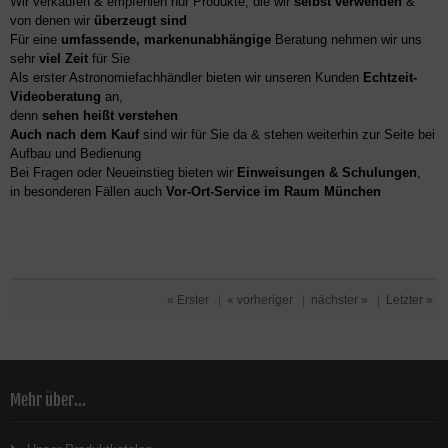
Wir verkaufen & empfehlen nur Produkte, die wir
selbst verwenden
&
von denen wir
überzeugt sind
Für eine
umfassende, markenunabhängige
Beratung nehmen wir uns
sehr
viel Zeit
für Sie
Als erster Astronomiefachhändler bieten wir unseren Kunden
Echtzeit-
Videoberatung
an,
denn
sehen heißt verstehen
Auch nach dem Kauf
sind wir für Sie da & stehen weiterhin zur Seite bei
Aufbau und Bedienung
Bei Fragen oder Neueinstieg bieten wir
Einweisungen & Schulungen
,
in besonderen Fällen auch
Vor-Ort-Service im Raum München
« Erster
|
« vorheriger
|
nächster »
|
Letzter »
Mehr über...