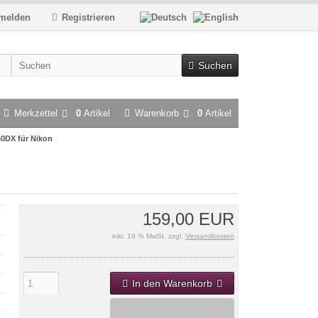
melden
Registrieren
Suchen
Merkzettel
0
Artikel
Warenkorb
0
Artikel
60DX für Nikon
159,00 EUR
inkl. 19 % MwSt. zzgl.
Versandkosten
In den Warenkorb