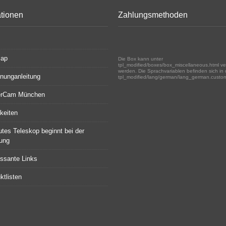
ationen
Zahlungsmethoden
map
Die Box kann unter
tpl_modified/boxes/box_miscellaneous.html ve
werden. Die Sprachvariablen befinden sich in 
nunganleitung
tpl_modified/lang/german/lang_german.custo
erCam München
keiten
utes Teleskop beginnt bei der
ung
essante Links
ktlisten