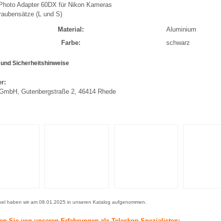
Photo Adapter 60DX für Nikon Kameras
raubensätze (L und S)
Material:
Aluminium
Farbe:
schwarz
 und Sicherheitshinweise
er:
 GmbH, Gutenbergstraße 2, 46414 Rhede
ikel haben wir am 08.01.2025 in unseren Katalog aufgenommen.
ren Sie von unseren Erfahrungen als Teleskop-Spezialisten: