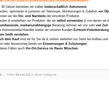
r 30 Jahren betreiben wir selber
leidenschaftlich Astronomie
prüfen, optimieren & justieren wir Teleskope, Montierungen & Zubehör,
vor Üb
nnen wir die
Vor- und Nachteile
der einzelnen Produkte
aufen & empfehlen nur Produkte, die wir
selbst verwenden
& von denen wir
umfassende, markenunabhängige
Beratung nehmen wir uns sehr
viel Zeit
er Astronomiefachhändler bieten wir unseren Kunden
Echtzeit-Videoberatung
hen heißt verstehen
ch dem Kauf
sind wir für Sie da & stehen weiterhin zur Seite bei Aufbau un
en oder Neueinstieg bieten wir
Einweisungen & Schulungen
,
deren Fällen auch
Vor-Ort-Service im Raum München
ht
| Artikel
88 von 121
in dieser Kategorie