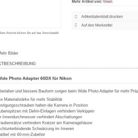
Mehr Artikel von:
Vixen
Artikeldatenblatt drucken
ßere Ansicht klicken Sie auf das Vorschaubild
ehr Bilder
KTBESCHREIBUNG
ide Photo Adapter 60DX für Nikon
erialien und bessere Bauform sorgen beim Wide Photo Adapter für mehr Präz
e Materialstärke für mehr Stabilität
estigungsschrauben halten die Kamera in Position
benspitzen mit Delrin-Einlagen verhindern Verkippen
r Innendurchmesser verhindert Abschattungen
raubensätze verhindern Kratzer am Kameragehäuse
lichtunterbindende Schwärzung im Inneren
tibel mit 60-mm-Zubehör