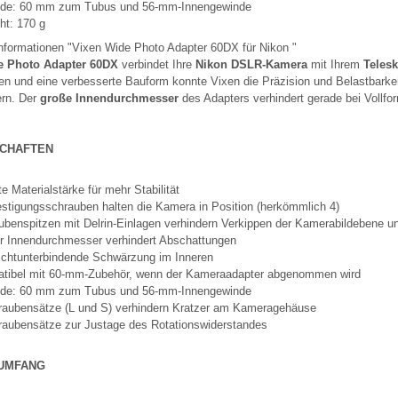
de: 60 mm zum Tubus und 56-mm-Innengewinde
ht: 170 g
nformationen "Vixen Wide Photo Adapter 60DX für Nikon "
e Photo Adapter 60DX
verbindet Ihre
Nikon DSLR-Kamera
mit Ihrem
Teles
ien und eine verbesserte Bauform konnte Vixen die Präzision und Belastbark
ern. Der
große Innendurchmesser
des Adapters verhindert gerade bei Voll
SCHAFTEN
e Materialstärke für mehr Stabilität
estigungsschrauben halten die Kamera in Position (herkömmlich 4)
ubenspitzen mit Delrin-Einlagen verhindern Verkippen der Kamerabildebene u
r Innendurchmesser verhindert Abschattungen
lichtunterbindende Schwärzung im Inneren
tibel mit 60-mm-Zubehör, wenn der Kameraadapter abgenommen wird
de: 60 mm zum Tubus und 56-mm-Innengewinde
raubensätze (L und S) verhindern Kratzer am Kameragehäuse
raubensätze zur Justage des Rotationswiderstandes
UMFANG