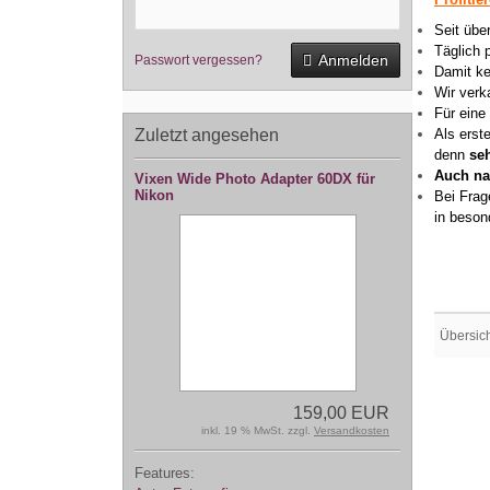
Seit übe
Täglich 
Anmelden
Passwort vergessen?
Damit ke
Wir verk
Für eine
Zuletzt angesehen
Als erst
denn
se
Auch na
Vixen Wide Photo Adapter 60DX für
Nikon
Bei Frag
in beson
Übersic
159,00 EUR
inkl. 19 % MwSt. zzgl.
Versandkosten
Features: