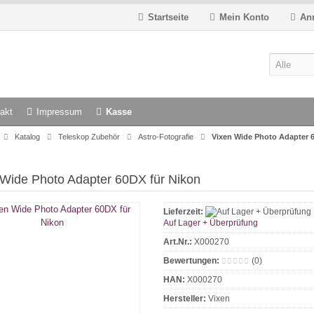
Startseite
Mein Konto
An
akt
Impressum
Kasse
Katalog
Teleskop Zubehör
Astro-Fotografie
Vixen Wide Photo Adapter 
 Wide Photo Adapter 60DX für Nikon
Lieferzeit:
Auf Lager + Überprüfung
Art.Nr.:
X000270
Bewertungen:
(0)
HAN:
X000270
Hersteller:
Vixen