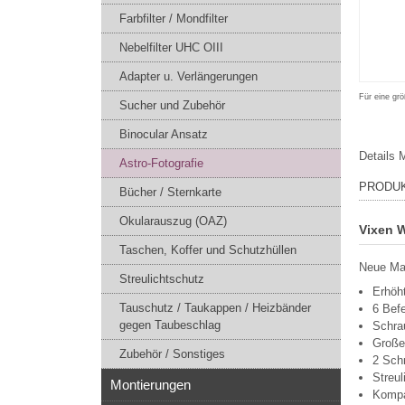
Farbfilter / Mondfilter
Nebelfilter UHC OIII
Adapter u. Verlängerungen
Für eine grö
Sucher und Zubehör
Binocular Ansatz
Details
M
Astro-Fotografie
PRODU
Bücher / Sternkarte
Okularauszug (OAZ)
Vixen W
Taschen, Koffer und Schutzhüllen
Neue Mat
Streulichtschutz
Erhöht
Tauschutz / Taukappen / Heizbänder
6 Bef
gegen Taubeschlag
Schrau
Große
Zubehör / Sonstiges
2 Sch
Streu
Montierungen
Kompa