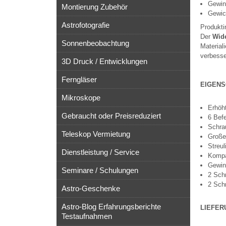
Gewin
Montierung Zubehör
Gewic
Astrofotografie
Produkti
Der
Wid
Sonnenbeobachtung
Material
verbess
3D Druck / Entwicklungen
Ferngläser
EIGEN
Mikroskope
Erhöht
Gebraucht oder Preisreduziert
6 Bef
Schra
Teleskop Vermietung
Große
Streu
Dienstleistung / Service
Kompa
Gewin
Seminare / Schulungen
2 Sch
2 Sch
Astro-Geschenke
Astro-Blog Erfahrungsberichte
LIEFER
Testaufnahmen