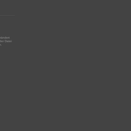
rändert
der Datei
m.