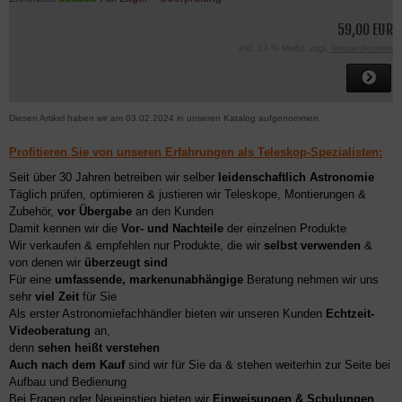
59,00 EUR
inkl. 19 % MwSt. zzgl.
Versandkosten
Diesen Artikel haben wir am 03.02.2024 in unseren Katalog aufgenommen.
Profitieren Sie von unseren Erfahrungen als Teleskop-Spezialisten:
Seit über 30 Jahren betreiben wir selber
leidenschaftlich Astronomie
Täglich prüfen, optimieren & justieren wir Teleskope, Montierungen &
Zubehör,
vor Übergabe
an den Kunden
Damit kennen wir die
Vor- und Nachteile
der einzelnen Produkte
Wir verkaufen & empfehlen nur Produkte, die wir
selbst verwenden
&
von denen wir
überzeugt sind
Für eine
umfassende, markenunabhängige
Beratung nehmen wir uns
sehr
viel Zeit
für Sie
Als erster Astronomiefachhändler bieten wir unseren Kunden
Echtzeit-
Videoberatung
an,
denn
sehen heißt verstehen
Auch nach dem Kauf
sind wir für Sie da & stehen weiterhin zur Seite bei
Aufbau und Bedienung
Bei Fragen oder Neueinstieg bieten wir
Einweisungen & Schulungen
,