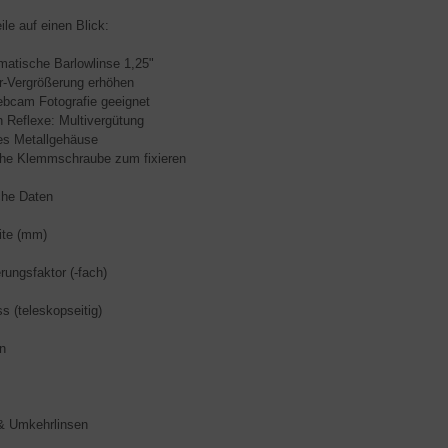
ile auf einen Blick:
tische Barlowlinse 1,25"
Vergrößerung erhöhen
cam Fotografie geeignet
eflexe: Multivergütung
s Metallgehäuse
he Klemmschraube zum fixieren
che Daten
ite (mm)
rungsfaktor (-fach)
s (teleskopseitig)
n
& Umkehrlinsen