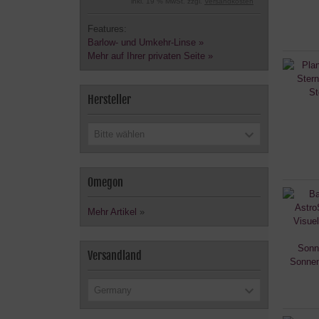
inkl. 19 % MwSt. zzgl.
Versandkosten
Features:
Barlow- und Umkehr-Linse »
Mehr auf Ihrer privaten Seite »
Hersteller
Bitte wählen
Omegon
Mehr Artikel
»
Versandland
Germany