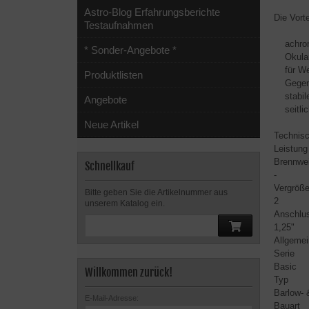
Astro-Blog Erfahrungsberichte
Die Vorte
Testaufnahmen
achroma
* Sonder-Angebote *
Okular-
für Web
Produktlisten
Gegen R
stabile
Angebote
seitlic
Neue Artikel
Technis
Leistung
Brennwe
Schnellkauf
-
Vergröße
Bitte geben Sie die Artikelnummer aus
2
unserem Katalog ein.
Anschlus
1,25"
Allgemei
Serie
Basic
Willkommen zurück!
Typ
Barlow- 
E-Mail-Adresse:
Bauart