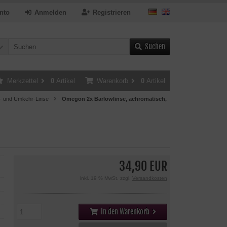
nto
Anmelden
Registrieren
Suchen
Merkzettel
0
Artikel
Warenkorb
0
Artikel
- und Umkehr-Linse
Omegon 2x Barlowlinse, achromatisch,
34,90 EUR
inkl. 19 % MwSt. zzgl.
Versandkosten
In den Warenkorb