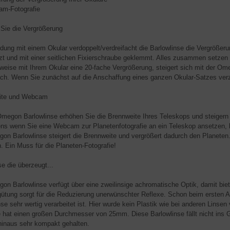
-Fotografie
Sie die Vergrößerung
ndung mit einem Okular verdoppelt/verdreifacht die Barlowlinse die Vergrößeru
zt und mit einer seitlichen Fixierschraube geklemmt. Alles zusammen setzen 
weise mit Ihrem Okular eine 20-fache Vergrößerung, steigert sich mit der Ome
ach. Wenn Sie zunächst auf die Anschaffung eines ganzen Okular-Satzes verzic
ite und Webcam
Omegon Barlowlinse erhöhen Sie die Brennweite Ihres Teleskops und steigern
ns wenn Sie eine Webcam zur Planetenfotografie an ein Teleskop ansetzen, 
on Barlowlinse steigert die Brennweite und vergrößert dadurch den Planeten.
. Ein Muss für die Planeten-Fotografie!
se die überzeugt...
on Barlowlinse verfügt über eine zweilinsige achromatische Optik, damit biete
gütung sorgt für die Reduzierung unerwünschter Reflexe. Schon beim ersten A
nse sehr wertig verarbeitet ist. Hier wurde kein Plastik wie bei anderen Linse
e hat einen großen Durchmesser von 25mm. Diese Barlowlinse fällt nicht ins 
hinaus sehr kompakt gehalten.