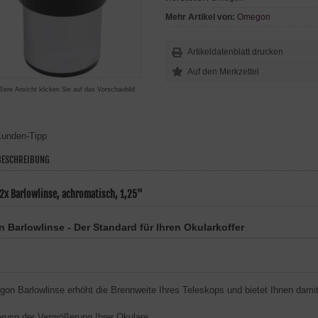
Mehr Artikel von:
Omegon
Artikeldatenblatt drucken
ßere Ansicht klicken Sie auf das Vorschaubild
unden-Tipp
ESCHREIBUNG
x Barlowlinse, achromatisch, 1,25"
Barlowlinse - Der Standard für Ihren Okularkoffer
on Barlowlinse erhöht die Brennweite Ihres Teleskops und bietet Ihnen dami
ng der Vergrößerung Ihrer Okulare