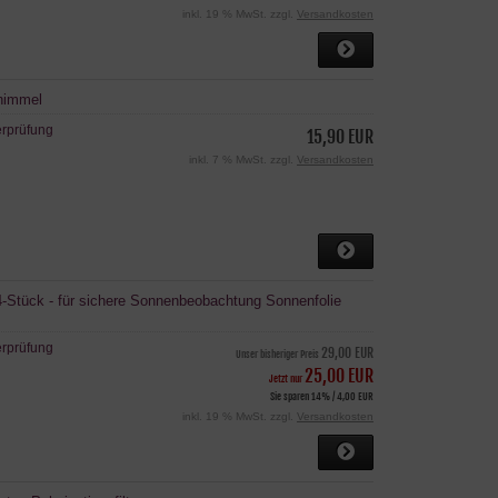
inkl. 19 % MwSt. zzgl.
Versandkosten
nhimmel
erprüfung
15,90 EUR
inkl. 7 % MwSt. zzgl.
Versandkosten
 A4-Stück - für sichere Sonnenbeobachtung Sonnenfolie
erprüfung
29,00 EUR
Unser bisheriger Preis
25,00 EUR
Jetzt nur
Sie sparen 14% / 4,00 EUR
inkl. 19 % MwSt. zzgl.
Versandkosten