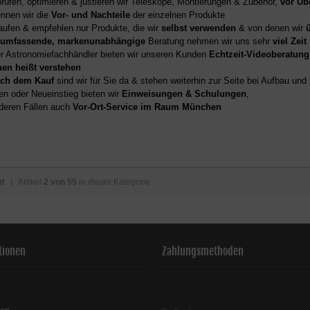
prüfen, optimieren & justieren wir Teleskope, Montierungen & Zubehör,
vor Üb
nnen wir die
Vor- und Nachteile
der einzelnen Produkte
aufen & empfehlen nur Produkte, die wir
selbst verwenden
& von denen wir
umfassende, markenunabhängige
Beratung nehmen wir uns sehr
viel Zeit
er Astronomiefachhändler bieten wir unseren Kunden
Echtzeit-Videoberatung
hen heißt verstehen
ch dem Kauf
sind wir für Sie da & stehen weiterhin zur Seite bei Aufbau un
en oder Neueinstieg bieten wir
Einweisungen & Schulungen
,
deren Fällen auch
Vor-Ort-Service im Raum München
ht
| Artikel
2 von 55
in dieser Kategorie
tionen
Zahlungsmethoden