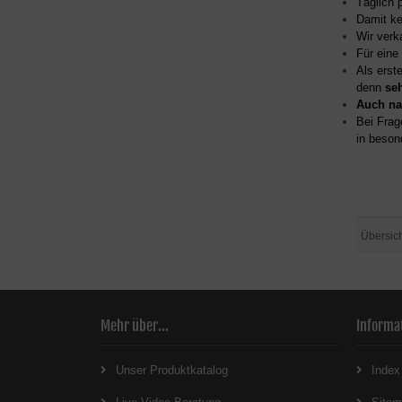
Täglich 
Damit ke
Wir verk
Für eine
Als erst
denn
se
Auch na
Bei Frag
in beson
Übersic
Mehr über...
Informa
Unser Produktkatalog
Index