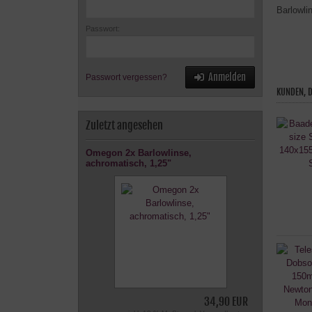
Barlowli
Passwort:
Anmelden
Passwort vergessen?
KUNDEN, D
Zuletzt angesehen
Omegon 2x Barlowlinse,
achromatisch, 1,25"
34,90 EUR