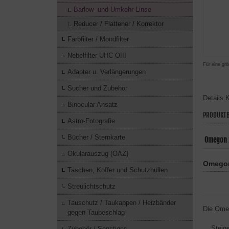
Barlow- und Umkehr-Linse
Reducer / Flattener / Korrektor
Farbfilter / Mondfilter
Nebelfilter UHC OIII
Für eine grö
Adapter u. Verlängerungen
Sucher und Zubehör
Details
K
Binocular Ansatz
PRODUKTB
Astro-Fotografie
Bücher / Sternkarte
Omegon 2
Okularauszug (OAZ)
Omegon 
Taschen, Koffer und Schutzhüllen
Streulichtschutz
Tauschutz / Taukappen / Heizbänder
Die Omeg
gegen Taubeschlag
Steigeru
Zubehör / Sonstiges