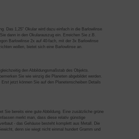
ng. Das 1,25" Okular wird dazu einfach in die Barlowlinse
Sie dann in den Okularauszug ein. Erreichen Sie z.B.
gon Barlowlinse 2x auf 40-fach, mit der 3x Barlowlinse
hten wollen, bietet sich eine Barlowlinse an.
 gleichzeitig den Abbildungsmaßstab des Objekts.
bemerken Sie wie winzig die Planeten abgebildet werden.
 Erst jetzt können Sie auf den Planetenscheiben Details
t Sie bereits eine gute Abbildung. Eine zusätzliche grüne
nfassen merkt man, dass diese relativ günstige
n verbaut - das Gehäuse besteht komplett aus Metall. Die
Gewicht, denn sie wiegt nicht einmal hundert Gramm und