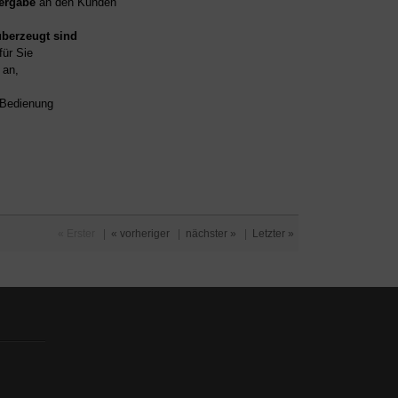
ergabe
an den Kunden
überzeugt sind
für Sie
an,
d Bedienung
« Erster
|
« vorheriger
|
nächster »
|
Letzter »