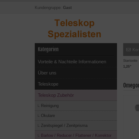
Kundengruppe:
Gast
Kategorien
Kon
Startseite
Vorteile & Nachteile Informationen
1,25"
Über uns
Teleskope
Omegon
Teleskop Zubehör
Reinigung
Okulare
Zenitspiegel / Zenitprisma
Barlow / Reducer / Flattener / Korrektor