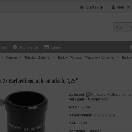
Startseite
Mein Ko
Alle
takt
Impressum
Kasse
Katalog
Teleskop Zubehör
Barlow / Reducer / Flattener / Korrektor
Barlow
 2x Barlowlinse, achromatisch, 1,25"
Lieferzeit:
Auf Lager + Überprüfung
Art.Nr.:
2289
Bewertungen:
(0)
HAN:
2289
Hersteller:
Omegon