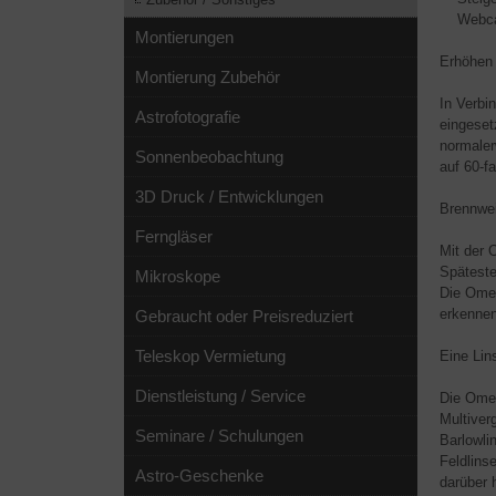
Webcam
Montierungen
Erhöhen 
Montierung Zubehör
In Verbi
Astrofotografie
eingeset
normaler
Sonnenbeobachtung
auf 60-f
3D Druck / Entwicklungen
Brennwe
Ferngläser
Mit der 
Späteste
Mikroskope
Die Omeg
erkennen
Gebraucht oder Preisreduziert
Teleskop Vermietung
Eine Lin
Dienstleistung / Service
Die Omeg
Multiver
Seminare / Schulungen
Barlowli
Feldlins
Astro-Geschenke
darüber 