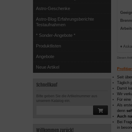
Astro-Geschenke
Geeign
Astro-Blog Erfahrungsberichte
Brenn
Testaufnahmen
Arbeit
* Sonder-Angebote *
Produktlisten
♦ Aska
Angebote
Diesen Art
Neue Artikel
Profitie
Seit übe
Täglich 
Schnellkauf
Damit ke
Wir verk
Bitte geben Sie die Artikelnummer aus
Für eine
unserem Katalog ein.
Als erst
denn
se
Auch na
Bei Frag
in beson
Willkommen zurück!