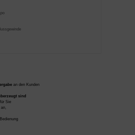
Apo
lussgewinde
ergabe
an den Kunden
überzeugt sind
für Sie
an,
d Bedienung