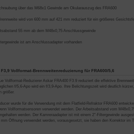
chraubung über das M68x1 Gewinde am Okularauszug des FRA600
Brennweite wird von 600 mm auf 421 mm reduziert für ein größeres Gesichtsfe
itsabstand 55 mm ab dem M48x0,75 Anschlussgewinde
iltergewinde ist am Anschlussadapter vorhanden
 F3,9 Vollformat-Brennweitenreduzierung für FRA600/5,6
ue Vollformat-Reduzierer Askar FRA400 F3.9 reduziert die effektive Brennwe
glichen f/5,6-Apo wird ein f/3,9-Apo. Ihre Belichtungszeit wird deutlich kürzer
h größer.
ducer wurde für die Verwendung mit dem Flatfield-Refraktor FRA600 entwickel
enn Vollformatsensoren verwendet werden. Der Arbeitsabstand vom M48x0,
ngehalten werden. Der Kamreraadapter ist mit einem 2"-Filtergewinde ausgest
 mm Öffnung verwendet werden, vorausgesetzt, sie haben den Korrektor im T