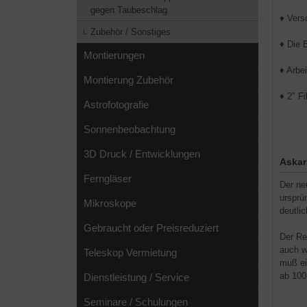
gegen Taubeschlag
♦ Vers
Zubehör / Sonstiges
♦ Die 
Montierungen
♦ Arbe
Montierung Zubehör
♦ 2" F
Astrofotografie
Sonnenbeobachtung
3D Druck / Entwicklungen
Askar
Ferngläser
Der ne
ursprün
Mikroskope
deutlic
Gebraucht oder Preisreduziert
Der Re
auch w
Teleskop Vermietung
muß ei
ab 100
Dienstleistung / Service
Seminare / Schulungen