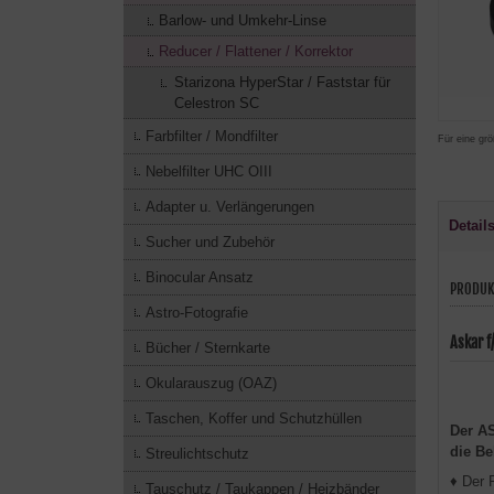
Barlow- und Umkehr-Linse
Reducer / Flattener / Korrektor
Starizona HyperStar / Faststar für
Celestron SC
Farbfilter / Mondfilter
Für eine grö
Nebelfilter UHC OIII
Adapter u. Verlängerungen
Detail
Sucher und Zubehör
Binocular Ansatz
PRODUK
Astro-Fotografie
Askar f
Bücher / Sternkarte
Okularauszug (OAZ)
Taschen, Koffer und Schutzhüllen
Der AS
die Be
Streulichtschutz
♦ Der R
Tauschutz / Taukappen / Heizbänder