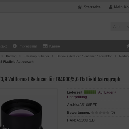
Startseite
Mein Ko
Alle
takt
Impressum
Kasse
Katalog
Teleskop Zubehör
Barlow / Reducer / Flattener / Korrektor
Reducer
6 Flatfield Astrograph
/3,9 Vollformat Reducer für FRA600/5,6 Flatfield Astrograph
Lieferzeit:
Auf Lager +
Überprüfung
Art.Nr.:
AS108RED
Bewertungen:
(0)
HAN:
AS108RED