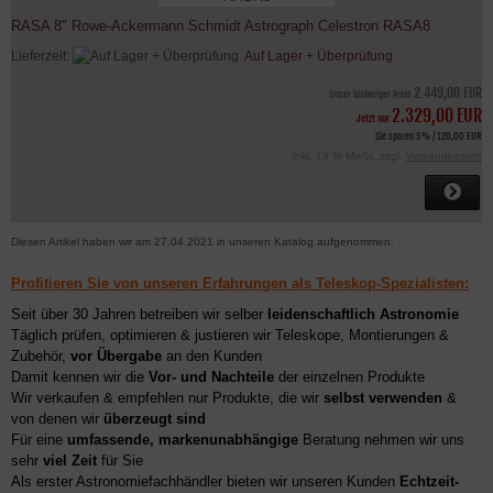
RASA 8" Rowe-Ackermann Schmidt Astrograph Celestron RASA8
Lieferzeit:
Auf Lager + Überprüfung
2.449,00 EUR
Unser bisheriger Preis
2.329,00 EUR
Jetzt nur
Sie sparen 5% / 120,00 EUR
inkl. 19 % MwSt. zzgl.
Versandkosten
Diesen Artikel haben wir am 27.04.2021 in unseren Katalog aufgenommen.
Profitieren Sie von unseren Erfahrungen als Teleskop-Spezialisten:
Seit über 30 Jahren betreiben wir selber
leidenschaftlich Astronomie
Täglich prüfen, optimieren & justieren wir Teleskope, Montierungen &
Zubehör,
vor Übergabe
an den Kunden
Damit kennen wir die
Vor- und Nachteile
der einzelnen Produkte
Wir verkaufen & empfehlen nur Produkte, die wir
selbst verwenden
&
von denen wir
überzeugt sind
Für eine
umfassende, markenunabhängige
Beratung nehmen wir uns
sehr
viel Zeit
für Sie
Als erster Astronomiefachhändler bieten wir unseren Kunden
Echtzeit-