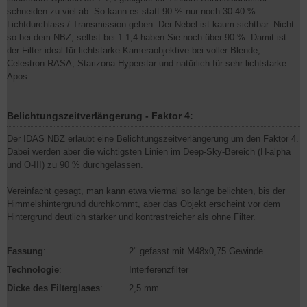
schneiden zu viel ab. So kann es statt 90 % nur noch 30-40 %
Lichtdurchlass / Transmission geben. Der Nebel ist kaum sichtbar. Nicht
so bei dem NBZ, selbst bei 1:1,4 haben Sie noch über 90 %. Damit ist
der Filter ideal für lichtstarke Kameraobjektive bei voller Blende,
Celestron RASA, Starizona Hyperstar und natürlich für sehr lichtstarke
Apos.
Belichtungszeitverlängerung - Faktor 4:
Der IDAS NBZ erlaubt eine Belichtungszeitverlängerung um den Faktor 4.
Dabei werden aber die wichtigsten Linien im Deep-Sky-Bereich (H-alpha
und O-III) zu 90 % durchgelassen.
Vereinfacht gesagt, man kann etwa viermal so lange belichten, bis der
Himmelshintergrund durchkommt, aber das Objekt erscheint vor dem
Hintergrund deutlich stärker und kontrastreicher als ohne Filter.
Fassung
:
2" gefasst mit M48x0,75 Gewinde
Technologie
:
Interferenzfilter
Dicke des Filterglases
:
2,5 mm