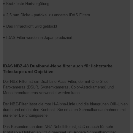
♦ Kratzfeste Hartvergütung
♦ 2,5 mm Dicke - parfokal zu anderen IDAS Filtern
♦ Das Infrarotlicht wird geblockt
♦ IDAS Filter werden in Japan produziert
IDAS NBZ-48 Dualband-Nebelfilter auch für lichtstarke
Teleskope und Objektive
Der NBZ-Filter ist ein Dual-Line-Pass-Filter, der mit One-Shot-
Farbkameras (DSLR, Systemkameras, Color-Astrokameras) und
Monochromkameras verwendet werden kann.
Der NBZ-Filter lässt die rote H-Alpha-Linie und die blaugrünen OIII-Linien
durch und erhöht den Kontrast. Sie erhalten Schmalbandaufnahmen mit
nur einer Belichtungsserie.
Das Besondere an dem NBZ-Nebelfilter ist, daß er auch für sehr
lichtstarke Optiken ab 1:1,4 geeignet ist. Andere Schmalbandfilter