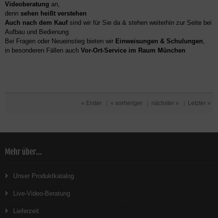
Videoberatung
an,
denn
sehen heißt verstehen
Auch nach dem Kauf
sind wir für Sie da & stehen weiterhin zur Seite bei
Aufbau und Bedienung
Bei Fragen oder Neueinstieg bieten wir
Einweisungen & Schulungen
,
in besonderen Fällen auch
Vor-Ort-Service im Raum München
« Erster
|
« vorheriger
|
nächster »
|
Letzter »
Mehr über...
Unser Produktkatalog
Live-Video-Beratung
Lieferzeit