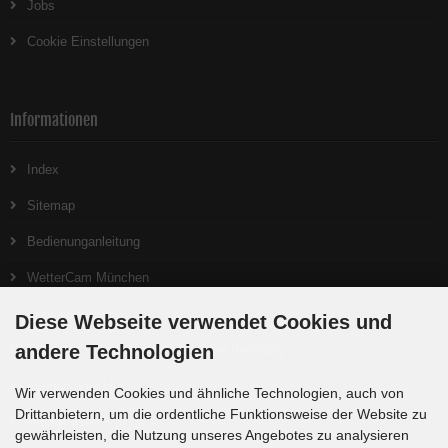
Jobs
Cookie Einstellungen
Informationen
Index
Sitemap
Bedienunganleitung
WetterCam München
Neuigkeiten
Diese Webseite verwendet Cookies und
andere Technologien
Ein gutes Teleskop beginnt bei der Beratung
Interessante Links
Wir verwenden Cookies und ähnliche Technologien, auch von
Drittanbietern, um die ordentliche Funktionsweise der Website zu
Produktlisten
gewährleisten, die Nutzung unseres Angebotes zu analysieren