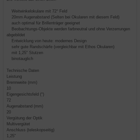
Weitwinkelokulare mit 72° Feld
20mm Augenabstand (Selten bei Okularen mit diesem Feld)
auch optimal für Brillenträger geeignet
Beobachtungs-Objekte werden farbneutral und ohne Verzerrungen
abgebildet
Entwicklung von heute: modernes Design
sehr gute Randschärfe (vergleichbar mit Ethos Okularen)
mit 1,25" Stutzen
binotauglich
Technische Daten
Leistung
Brennweite (mm)
10
Eigengesichtsfeld (°)
72
Augenabstand (mm)
20
Vergütung der Optik
Multivergütet
Anschluss (teleskopseitig)
1,25"