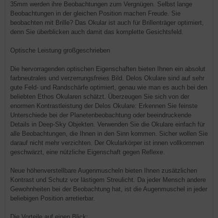
35mm werden ihre Beobachtungen zum Vergnügen. Selbst lange
Beobachtungen in der gleichen Position machen Freude. Sie
beobachten mit Brille? Das Okular ist auch für Brillenträger optimiert,
denn Sie überblicken auch damit das komplette Gesichtsfeld.
Optische Leistung großgeschrieben
Die hervorragenden optischen Eigenschaften bieten Ihnen ein absolut
farbneutrales und verzerrungsfreies Bild. Delos Okulare sind auf sehr
gute Feld- und Randschärfe optimiert, genau wie man es auch bei den
beliebten Ethos Okularen schätzt. Überzeugen Sie sich von der
enormen Kontrastleistung der Delos Okulare: Erkennen Sie feinste
Unterschiede bei der Planetenbeobachtung oder beeindruckende
Details in Deep-Sky Objekten. Verwenden Sie die Okulare einfach für
alle Beobachtungen, die Ihnen in den Sinn kommen. Sicher wollen Sie
darauf nicht mehr verzichten. Der Okularkörper ist innen vollkommen
geschwärzt, eine nützliche Eigenschaft gegen Reflexe.
Neue höhenverstellbare Augenmuscheln bieten Ihnen zusätzlichen
Kontrast und Schutz vor lästigem Streulicht. Da jeder Mensch andere
Gewohnheiten bei der Beobachtung hat, ist die Augenmuschel in jeder
beliebigen Position arretierbar.
Die Vorteile auf einen Blick: