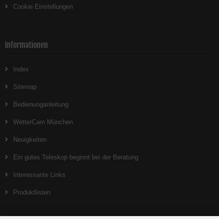
Cookie Einstellungen
Informationen
Index
Sitemap
Bedienunganleitung
WetterCam München
Neuigkeiten
Ein gutes Teleskop beginnt bei der Beratung
Interessante Links
Produktlisten