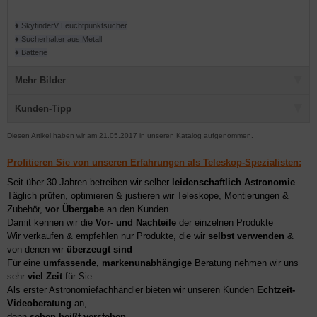
♦ SkyfinderV Leuchtpunktsucher
♦ Sucherhalter aus Metall
♦ Batterie
Mehr Bilder
Kunden-Tipp
Diesen Artikel haben wir am 21.05.2017 in unseren Katalog aufgenommen.
Profitieren Sie von unseren Erfahrungen als Teleskop-Spezialisten:
Seit über 30 Jahren betreiben wir selber
leidenschaftlich Astronomie
Täglich prüfen, optimieren & justieren wir Teleskope, Montierungen &
Zubehör,
vor Übergabe
an den Kunden
Damit kennen wir die
Vor- und Nachteile
der einzelnen Produkte
Wir verkaufen & empfehlen nur Produkte, die wir
selbst verwenden
&
von denen wir
überzeugt sind
Für eine
umfassende, markenunabhängige
Beratung nehmen wir uns
sehr
viel Zeit
für Sie
Als erster Astronomiefachhändler bieten wir unseren Kunden
Echtzeit-
Videoberatung
an,
denn
sehen heißt verstehen