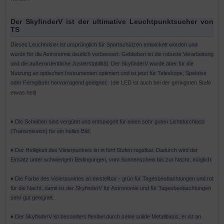
Der SkyfinderV ist der ultimative Leuchtpunktsucher von
TS
Dieses Leuchtvisier ist ursprünglich für Sportschützen entwickelt worden und
wurde für die Astronomie deutlich verbessert. Geblieben ist die robuste Verarbeitung
und die außerordentliche Justierstabilität. Der SkyfinderV wurde aber für die
Nutzung an optischen Instrumenten optimiert und ist jetzt für Teleskope, Spektive
oder Ferngläser hervorragend geeignet.
(die LED i
st
au
ch
bei
der
g
eringsten
Stufe
etwas hell)
♦ Die Scheiben sind vergütet und entspiegelt für einen sehr guten Lichtdurchlass
(Transmission) für ein helles Bild.
♦ Der Helligkeit des Visierpunktes ist in fünf Stufen regelbar. Dadurch wird der
Einsatz unter schwierigen Bedingungen, vom Sonnenschein bis zur Nacht, möglich.
♦ Die Farbe des Visierpunktes ist einstellbar - grün für Tagesbeobachtungen und rot
für die Nacht, damit ist der SkyfinderV für Astronomie und für Tagesbeobachtungen
sehr gut geeignet.
♦ Der SkyfinderV ist besonders flexibel durch seine solide Metallbasis, er ist an