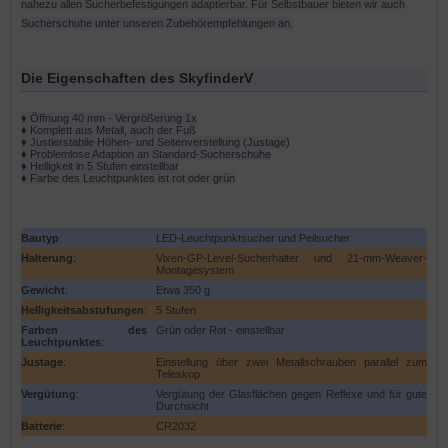
nahezu allen Sucherbefestigungen adaptierbar. Für Selbstbauer bieten wir auch
Sucherschuhe unter unseren Zubehörempfehlungen an.
Die Eigenschaften des SkyfinderV
♦ Öffnung 40 mm - Vergrößerung 1x
♦ Komplett aus Metall, auch der Fuß
♦ Justierstabile Höhen- und Seitenverstellung (Justage)
♦ Problemlose Adaption an Standard-Sucherschuhe
♦ Helligkeit in 5 Stufen einstellbar
♦ Farbe des Leuchtpunktes ist rot oder grün
Bautyp
:
LED-Leuchtpunktsucher und Peilsucher
Halterung
:
Vixen-GP-Level-Sucherhalter und 21-mm-Weaver-
Montagesystem
Gewicht
:
Etwa 350 g
Helligkeitsabstufungen
:
5 Stufen
Farben des
Grün oder Rot - einstellbar
Leuchtpunktes
:
Justage
:
Einstellung über zwei Metallschrauben parallel zum
Teleskop
Vergütung
:
Vergütung der Glasflächen gegen Reflexe und für gute
Durchsicht
Batterie
:
CR2032