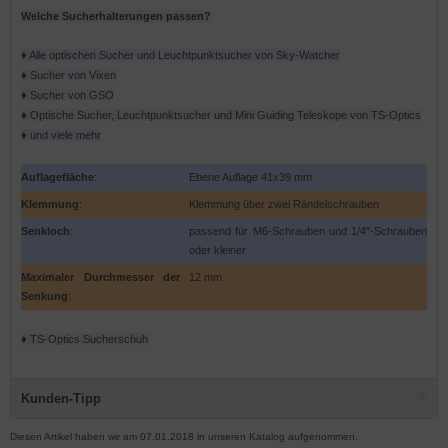
Welche Sucherhalterungen passen?
♦ Alle optischen Sucher und Leuchtpunktsucher von Sky-Watcher
♦ Sucher von Vixen
♦ Sucher von GSO
♦ Optische Sucher, Leuchtpunktsucher und Mini Guiding Teleskope von TS-Optics
♦ und viele mehr
Auflagefläche
:
Ebene Auflage 41x39 mm
Klemmung
:
Klemmung über zwei Rändelschrauben
Senkloch
:
passend für M6-Schrauben und 1/4"-Schrauben
oder kleiner
Maximaler Durchmesser der
12 mm
Senkung
:
♦ TS-Optics Sucherschuh
Kunden-Tipp
Diesen Artikel haben wir am 07.01.2018 in unseren Katalog aufgenommen.