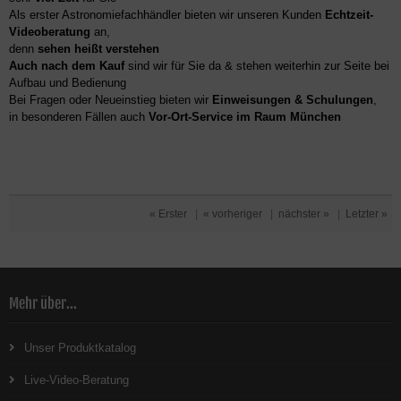
Als erster Astronomiefachhändler bieten wir unseren Kunden
Echtzeit-
Videoberatung
an,
denn
sehen heißt verstehen
Auch nach dem Kauf
sind wir für Sie da & stehen weiterhin zur Seite bei
Aufbau und Bedienung
Bei Fragen oder Neueinstieg bieten wir
Einweisungen & Schulungen
,
in besonderen Fällen auch
Vor-Ort-Service im Raum München
« Erster
|
« vorheriger
|
nächster »
|
Letzter »
Mehr über...
Unser Produktkatalog
Live-Video-Beratung