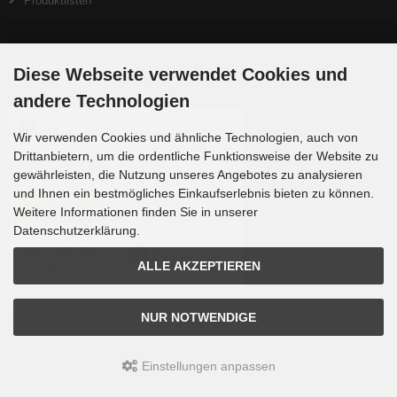
Produktlisten
Zahlungsmethoden
Diese Webseite verwendet Cookies und
andere Technologien
Wir verwenden Cookies und ähnliche Technologien, auch von
Drittanbietern, um die ordentliche Funktionsweise der Website zu
gewährleisten, die Nutzung unseres Angebotes zu analysieren
und Ihnen ein bestmögliches Einkaufserlebnis bieten zu können.
Weitere Informationen finden Sie in unserer
Datenschutzerklärung.
ALLE AKZEPTIEREN
Die Box kann unter tpl_modified/boxes/box_miscellaneous.html verändert werden. Die
NUR NOTWENDIGE
Sprachvariablen befinden sich in der Datei tpl_modified/lang/german/lang_german.custom.
Einstellungen anpassen
Teleskop-Spezialisten © 2026 | Template © 2009-2026 by
mod
ified eCommerce Shopsoftware