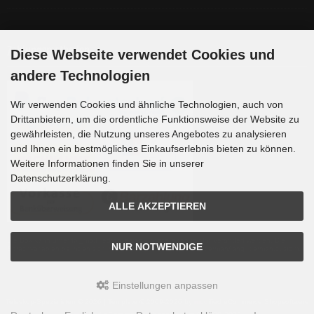
Zahlungsmethoden
Diese Webseite verwendet Cookies und
andere Technologien
Wir verwenden Cookies und ähnliche Technologien, auch von
Drittanbietern, um die ordentliche Funktionsweise der Website zu
gewährleisten, die Nutzung unseres Angebotes zu analysieren
und Ihnen ein bestmögliches Einkaufserlebnis bieten zu können.
Weitere Informationen finden Sie in unserer
Datenschutzerklärung.
ALLE AKZEPTIEREN
Die Box kann unter tpl_modified/boxes/box_miscellaneous.html verändert werden. Die
NUR NOTWENDIGE
Sprachvariablen befinden sich in der Datei tpl_modified/lang/german/lang_german.custom.
Einstellungen anpassen
Teleskop-Spezialisten © 2026 | Template © 2009-2026 by
mod
ified eCommerce Shopsoftware