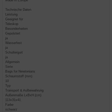
Made in Europe
Technische Daten
Leistung
Geeignet für
Teleskop
Besonderheiten
Gepolstert
ja
Wasserfest
ja
Schultergurt
ja
Allgemein
Serie
Bags for Newtonians
Schaumstoff (mm)
10
Typ
Transport & Aufbewahrung
Außenmaße LxBxH (cm)
113x31x41
Farbe
schwarz