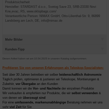
Produktsicherheit
Hersteller: STARDAST d.o.o., Svetog Save 23, SRB-23330 Novi
Kne¸evac, RS, www.oklopbags.com/
Verantwortliche Person: NIMAX GmbH, Otto-Lilienthal-Str. 9, 86899
Landsberg am Lech, DE, info@nimax.de
Mehr Bilder
Kunden-Tipp
Diesen Artikel haben wir am 10.04.2025 in unseren Katalog aufgenommen.
Profitieren Sie von unseren Erfahrungen als Teleskop-Spezialisten:
Seit über 30 Jahren betreiben wir selber
leidenschaftlich Astronomie
Täglich prüfen, optimieren & justieren wir Teleskope, Montierungen &
Zubehör,
vor Übergabe
an den Kunden
Damit kennen wir die
Vor- und Nachteile
der einzelnen Produkte
Wir verkaufen & empfehlen nur Produkte, die wir
selbst verwenden
&
von denen wir
überzeugt sind
Für eine
umfassende, markenunabhängige
Beratung nehmen wir uns
sehr
viel Zeit
für Sie