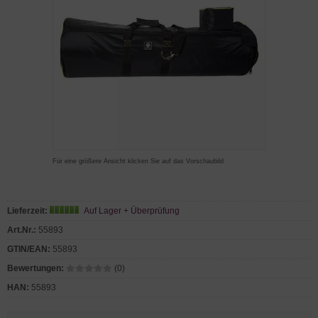
Für eine größere Ansicht klicken Sie auf das Vorschaubild
Lieferzeit:
Auf Lager + Überprüfung
Art.Nr.:
55893
GTIN/EAN:
55893
Bewertungen:
(0)
HAN:
55893