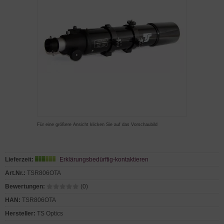
Für eine größere Ansicht klicken Sie auf das Vorschaubild
Lieferzeit:
Erklärungsbedürftig-kontaktieren
Art.Nr.:
TSR806OTA
Bewertungen:
(0)
HAN:
TSR806OTA
Hersteller:
TS Optics