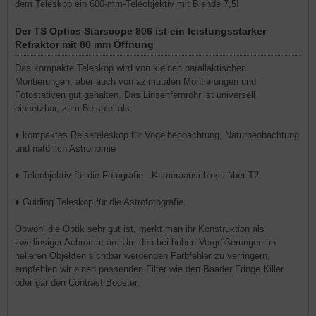
dem Teleskop ein 600-mm-Teleobjektiv mit Blende 7,5!
Der TS Optics Starscope 806 ist ein leistungsstarker
Refraktor mit 80 mm Öffnung
Das kompakte Teleskop wird von kleinen parallaktischen
Montierungen, aber auch von azimutalen Montierungen und
Fotostativen gut gehalten. Das Linsenfernrohr ist universell
einsetzbar, zum Beispiel als:
♦ kompaktes Reiseteleskop für Vogelbeobachtung, Naturbeobachtung
und natürlich Astronomie
♦ Teleobjektiv für die Fotografie - Kameraanschluss über T2
♦ Guiding Teleskop für die Astrofotografie
Obwohl die Optik sehr gut ist, merkt man ihr Konstruktion als
zweilinsiger Achromat an. Um den bei hohen Vergrößerungen an
helleren Objekten sichtbar werdenden Farbfehler zu verringern,
empfehlen wir einen passenden Filter wie den Baader Fringe Killer
oder gar den Contrast Booster.