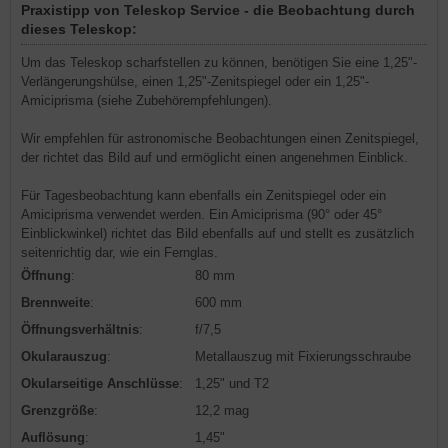
Praxistipp von Teleskop Service - die Beobachtung durch
dieses Teleskop:
Um das Teleskop scharfstellen zu können, benötigen Sie eine 1,25"-
Verlängerungshülse, einen 1,25"-Zenitspiegel oder ein 1,25"-
Amiciprisma (siehe Zubehörempfehlungen).
Wir empfehlen für astronomische Beobachtungen einen Zenitspiegel,
der richtet das Bild auf und ermöglicht einen angenehmen Einblick.
Für Tagesbeobachtung kann ebenfalls ein Zenitspiegel oder ein
Amiciprisma verwendet werden. Ein Amiciprisma (90° oder 45°
Einblickwinkel) richtet das Bild ebenfalls auf und stellt es zusätzlich
seitenrichtig dar, wie ein Fernglas.
Öffnung
:
80 mm
Brennweite
:
600 mm
Öffnungsverhältnis
:
f/7,5
Okularauszug
:
Metallauszug mit Fixierungsschraube
Okularseitige Anschlüsse
:
1,25" und T2
Grenzgröße
:
12,2 mag
Auflösung
:
1,45"