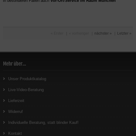
in besonderen Fällen auch
Vor-Ort-Service im Raum München
« Erster
|
« vorheriger
|
nächster »
|
Letzter »
Mehr über...
Unser Produktkatalog
Live-Video-Beratung
Lieferzeit
Widerruf
Individuelle Beratung, statt blinder Kauf!
Kontakt